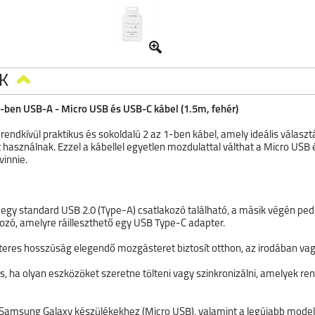
K
en USB-A - Micro USB és USB-C kábel (1.5m, fehér)
kívül praktikus és sokoldalú 2 az 1-ben kábel, amely ideális választá
 használnak. Ezzel a kábellel egyetlen mozdulattal válthat a Micro USB 
vinnie.
egy standard USB 2.0 (Type-A) csatlakozó található, a másik végén pedi
zó, amelyre ráilleszthető egy USB Type-C adapter.
res hosszúság elegendő mozgásteret biztosít otthon, az irodában vag
s, ha olyan eszközöket szeretne tölteni vagy szinkronizálni, amelyek r
i Samsung Galaxy készülékekhez (Micro USB), valamint a legújabb modell