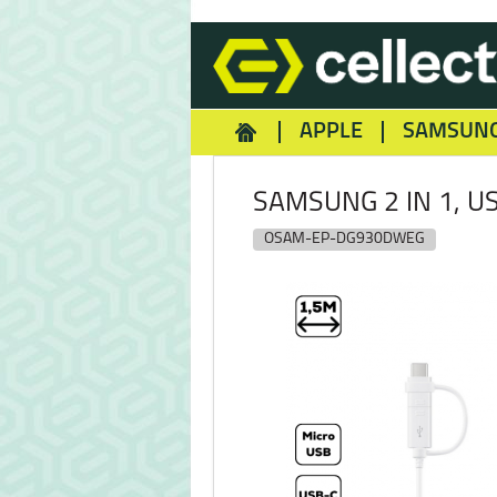
APPLE
SAMSUN
HOMEY
NOKIA
REA
SAMSUNG 2 IN 1, U
OSAM-EP-DG930DWEG