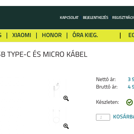
KAPCSOLAT
BEJELENTKEZÉS
REGISZTRÁCI
G
XIAOMI
HONOR
ÓRA KIEG.
E
LME
ALCATEL
GOOGLE
SONY
SB TYPE-C ÉS MICRO KÁBEL
Nettó ár:
3 
Bruttó ár:
4 
Készleten:
KOSÁRB