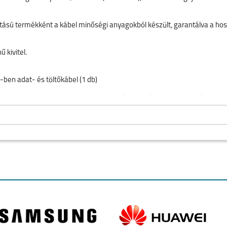
ású termékként a kábel minőségi anyagokból készült, garantálva a hos
ű kivitel.
n adat- és töltőkábel (1 db)
zel a praktikus Samsung 2 az 1-ben kábellel, és felejtse el a kábelcse
O
IPHONE AIR
IPHONE 17
IPHONE 16E