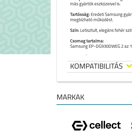
más gyártók eszközeivel is.
Tartósság:
Eredeti Samsung gyárt
megbízható működést.
Szín:
Letisztult, elegáns fehér szín
Csomag tartalma:
Samsung EP-DG930DWEG 2 az 1-be
Egyszerűsítse a mindennapjait ez
KOMPATIBILITÁS
MÁRKÁK
IPHONE 17 PRO MAX
IPHONE 17 PR