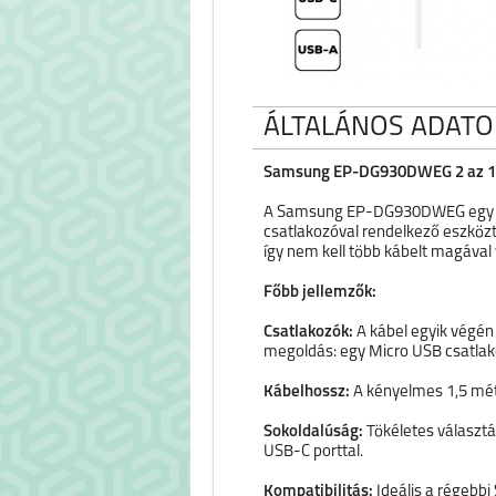
ÁLTALÁNOS ADATO
Samsung EP-DG930DWEG 2 az 1-b
A Samsung EP-DG930DWEG egy rend
csatlakozóval rendelkező eszközt
így nem kell több kábelt magával 
Főbb jellemzők:
Csatlakozók:
A kábel egyik végén 
megoldás: egy Micro USB csatlako
Kábelhossz:
A kényelmes 1,5 méte
Sokoldalúság:
Tökéletes választá
USB-C porttal.
Kompatibilitás:
Ideális a régebb