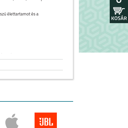
0
szú élettartamot és a
KOSÁR
rélgetést!