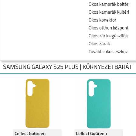
Okos kamerák beltéri
Okos kamerák kültéri
Okos konektor
Okos otthon központ
Okos zár kiegészítők
Okos zárak
További okos eszköz
SAMSUNG GALAXY S25 PLUS | KÖRNYEZETBARÁT
SAMSUNG GALAXY
SAMSUNG GALAXY
FOLD8
FOLD8 ULTRA
Cellect GoGreen
Cellect GoGreen