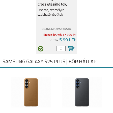
Crocs ütésálló tok,
Fehér
Divatos, személyre
szabható védőtok
GALAXY A41
GALAXY A31
OSAM-GP-FPS936SBA
Eredeti bruttó: 17 990 Ft
5 991 Ft
Bruttó:
SAMSUNG GALAXY S25 PLUS | BŐR HÁTLAP
GALAXY S20
GALAXY S20+
GALAXY S20 ULTRA
GALAXY A6