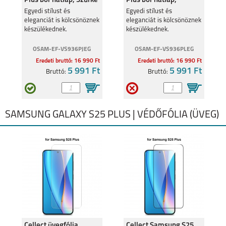
Plus bőr hátlap, Szürke
Plus bőr hátlap,
GALAXY XCOVER 4
Világos kék
Egyedi stílust és
Egyedi stílust és
eleganciát is kölcsönöznek
eleganciát is kölcsönöznek
készülékednek.
készülékednek.
OSAM-EF-VS936PJEG
OSAM-EF-VS936PLEG
Eredeti bruttó: 16 990 Ft
Eredeti bruttó: 16 990 Ft
5 991 Ft
5 991 Ft
Bruttó:
Bruttó:
SAMSUNG GALAXY S25 PLUS | VÉDŐFÓLIA (ÜVEG)
SAMSUNG GALAXY
SAMSUNG GALAXY
TAB S10+
TAB S10 ULTRA
SAMSUNG GALAXY
GALAXY TAB S9 FE+
TAB A9 PLUS
Cellect üvegfólia
Cellect Samsung S25