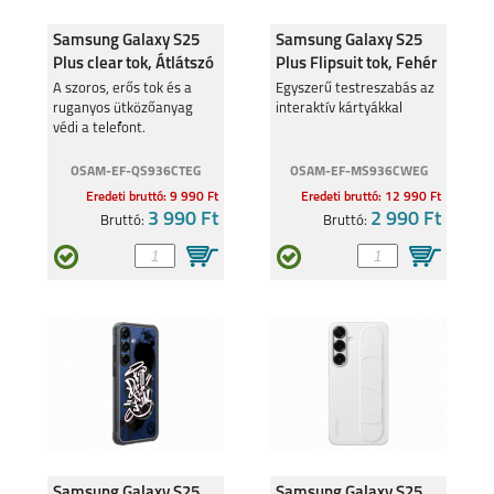
Samsung Galaxy S25
Samsung Galaxy S25
SAMSUNG GALAXY Z
SAMSUNG GALAXY
FOLD6
A35
Plus clear tok, Átlátszó
Plus Flipsuit tok, Fehér
A szoros, erős tok és a
Egyszerű testreszabás az
ruganyos ütközőanyag
interaktív kártyákkal
védi a telefont.
OSAM-EF-QS936CTEG
OSAM-EF-MS936CWEG
Eredeti bruttó: 9 990 Ft
Eredeti bruttó: 12 990 Ft
SAMSUNG GALAXY
SAMSUNG GALAXY
3 990 Ft
2 990 Ft
Bruttó:
Bruttó:
A55
S24 ULTRA
SAMSUNG GALAXY
SAMSUNG GALAXY
S24+
S24
Samsung Galaxy S25
Samsung Galaxy S25