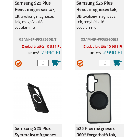
Samsung S25 Plus
Samsung S25 Plus
React mágneses tok,
React mágneses tok,
Fekete
Stardust
Ultravékony mágneses
Ultravékony mágneses
tok, megbízható
tok, megbízható
védelemmel
védelemmel
SAMSUNG GALAXY
SAMSUNG GALAXY
S23
A04S
OSAM-GP-FPS936OBJT
OSAM-GP-FPS936OBJS
Eredeti bruttó: 10 991 Ft
Eredeti bruttó: 10 991 Ft
2 990 Ft
2 990 Ft
Bruttó:
Bruttó:
GALAXY Z FOLD4
GALAXY Z FLIP4
Samsung S25 Plus
S25 Plus mágneses
SAMSUNG GALAXY
SAMSUNG GALAXY
Symmetry mágneses
360° forgatható tok,
A23 5G
A33 5G