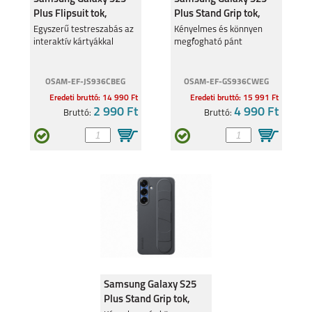
Plus Flipsuit tok,
Plus Stand Grip tok,
Fekete
Fehér
Egyszerű testreszabás az
Kényelmes és könnyen
interaktív kártyákkal
megfogható pánt
SAMSUNG GALAXY
SAMSUNG GALAXY
A25 5G
A15 4G/ 5G
OSAM-EF-JS936CBEG
OSAM-EF-GS936CWEG
Eredeti bruttó: 14 990 Ft
Eredeti bruttó: 15 991 Ft
2 990 Ft
4 990 Ft
Bruttó:
Bruttó:
SAMSUNG GALAXY
SAMSUNG GALAXY
A05S
S23 FE
GALAXY Z FLIP 5
GALAXY Z FOLD 5
Samsung Galaxy S25
Plus Stand Grip tok,