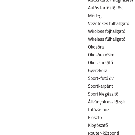
Autós tartó (mágneses)
Autós tartó (töltős)
Mérleg
Vezetékes fülhallgató
Wireless fejhallgató
Wireless fülhallgató
Okosóra
Okosóra eSim
Okos karkötő
Gyerekóra
Sport-futó öv
Sportkarpánt
Sport kiegészitő
Állványok eszközök
fotózáshoz
Elosztó
Kiegészítő
Router-központi