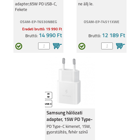
adapter,65W PD USB-C,
ne állj le.
Fekete
OSAM-EP-T6530NBEG
OSAM-EP-T4511XWE
Eredeti bruttó: 19 990 Ft
14 990 Ft
12 189 Ft
Bruttó:
Bruttó:
Samsung hálózati
adapter, 15W PD Type-
C, Fehér
PD Type-C kimenet, 15W,
gyorstöltés, fehér színű