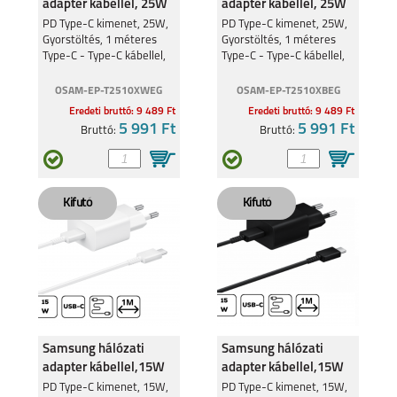
adapter kábellel, 25W
adapter kábellel, 25W
PD Type-C kimenet, 25W,
PD Type-C kimenet, 25W,
Gyorstöltés, 1 méteres
Gyorstöltés, 1 méteres
Type-C - Type-C kábellel,
Type-C - Type-C kábellel,
Fehér
Fekete
OSAM-EP-T2510XWEG
OSAM-EP-T2510XBEG
Eredeti bruttó: 9 489 Ft
Eredeti bruttó: 9 489 Ft
5 991 Ft
5 991 Ft
Bruttó:
Bruttó:
Samsung hálózati
Samsung hálózati
adapter kábellel,15W
adapter kábellel,15W
Fekete
PD Type-C kimenet, 15W,
PD Type-C kimenet, 15W,