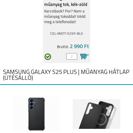
műanyag tok, kék-zöld
Karcolások? Por? Nem a
műanyag tokoddal! Védd
GALAXY A42
GALAXY A32 5G
meg a telefonodat!
CEL-MATT-S25P-BLG
2 990 Ft
Bruttó:
GALAXY A32 4G
GALAXY A21S
SAMSUNG GALAXY S25 PLUS | MŰANYAG HÁTLAP
(ÜTÉSÁLLÓ)
GALAXY A12
GALAXY A02S