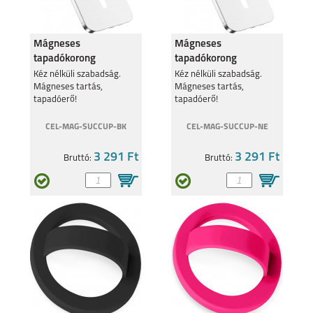
Mágneses
Mágneses
tapadókorong
tapadókorong
mobiltelefonhoz,
mobiltelefonhoz,
Kéz nélküli szabadság.
Kéz nélküli szabadság.
SAMSUNG GALAXY
SAMSUNG GALAXY
Mágneses tartás,
Mágneses tartás,
Fekete
Neonsárga
A57
S25 EDGE
tapadóerő!
tapadóerő!
CEL-MAG-SUCCUP-BK
CEL-MAG-SUCCUP-NE
3 291 Ft
3 291 Ft
Bruttó:
Bruttó:
SAMSUNG S25 FE
SAMSUNG GALAXY
A17
SAMSUNG GALAXY Z
SAMSUNG GALAXY Z
FOLD7
FLIP7 FE