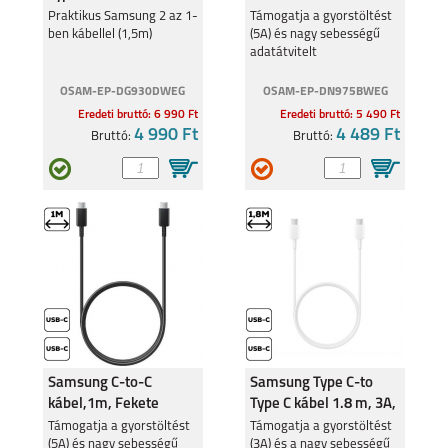
Praktikus Samsung 2 az 1-
Támogatja a gyorstöltést
ben kábellel (1,5m)
(5A) és nagy sebességű
adatátvitelt
OSAM-EP-DG930DWEG
OSAM-EP-DN975BWEG
Eredeti bruttó: 6 990 Ft
Eredeti bruttó: 5 490 Ft
4 990 Ft
4 489 Ft
Bruttó:
Bruttó:
Samsung C-to-C
Samsung Type C-to
kábel,1m, Fekete
Type C kábel 1.8 m, 3A,
Fehér
Támogatja a gyorstöltést
Támogatja a gyorstöltést
(5A) és nagy sebességű
(3A) és a nagy sebességű