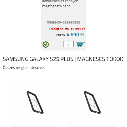
Fekete
Kényelmes és könnyen
megfogható pánt
OSAM-EF-GS936CBEG
SAMSUNG GALAXY
SAMSUNG GALAXY
A14 4G
A14 5G
Eredeti bruttó: 15 991 Ft
4 690 Ft
Bruttó:
SAMSUNG GALAXY S25 PLUS | MÁGNESES TOKOK
Összes megtekintése >>
SAMSUNG GALAXY
SAMSUNG GALAXY
A34 5G
A54 5G
SAMSUNG GALAXY
SAMSUNG GALAXY
S23 ULTRA
S23+