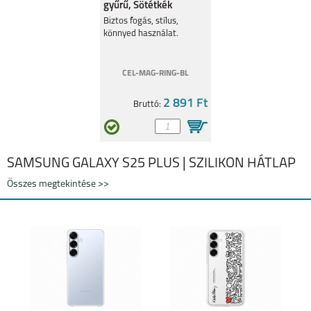
gyűrű, Sötétkék
SAMSUNG GALAXY
SAMSUNG GALAXY
S25 PLUS
S25 ULTRA
Biztos fogás, stílus,
könnyed használat.
CEL-MAG-RING-BL
2 891 Ft
Bruttó:
SAMSUNG GALAXY
SAMSUNG GALAXY
S25
A16 5G
SAMSUNG GALAXY S25 PLUS | SZILIKON HÁTLAP
Összes megtekintése >>
SAMSUNG GALAXY
SAMSUNG GALAXY Z
S24FE
FLIP6