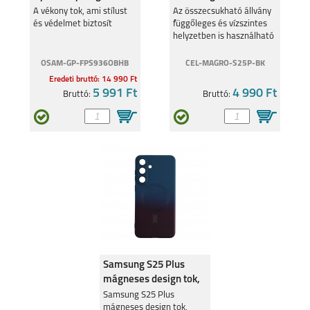
tok, Fekete
Fekete
A vékony tok, ami stílust
Az összecsukható állvány
és védelmet biztosít
függőleges és vízszintes
helyzetben is használható
OSAM-GP-FPS936OBHB
CEL-MAGRO-S25P-BK
Eredeti bruttó: 14 990 Ft
5 991 Ft
4 990 Ft
Bruttó:
Bruttó:
SAMSUNG GALAXY
SAMSUNG GALAXY
A13 5G
A13 4G
SAMSUNG GALAXY
GALAXY S22 ULTRA
A53 5G
5G
Samsung S25 Plus
mágneses design tok,
Sötétkék-Pink
Samsung S25 Plus
mágneses design tok,