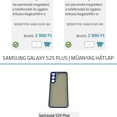
Fekete
tok,RoseGold
Ha szeretnéd megvédeni
Ha szeretnéd megvédeni
a telefonodat és egyben
A52S
A22 5G
a telefonodat és egyben
stílusos kiegészítőre is
stílusos kiegészítőre is
vágysz.
vágysz.
BOOKTYPE-SAM-S25P-BK
BOOKTYPE-SAM-S25P-RG
2 990 Ft
2 990 Ft
Bruttó:
Bruttó:
A22 4G
GALAXY A03S
SAMSUNG GALAXY S25 PLUS | MŰANYAG HÁTLAP
GALAXY A72
GALAXY A52
Samsung S25 Plus