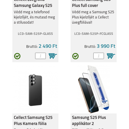
Samsung Galaxy S25
Plus full cover
Plus
üvegfólia
Védd meg a telefonod
Védd meg a Samsung S25
kijelzőjét, és mutasd meg
Plus kijelzőjét a Cellect
a stílusodat!
üvegfóliával!
GALAXY TAB S9 FE
SAMSUNG GALAXY
TAB S9 ULTRA
LCD-SAM-S25P-GLASS
LCD-SAM-S25P-FCGLASS
2 490 Ft
3 990 Ft
Bruttó:
Bruttó:
SAMSUNG GALAXY
SAMSUNG GALAXY
TAB S9+
TAB S9
Cellect Samsung S25
Samsung S25 Plus
GALAXY TAB S8
GALAXY TAB S8+
Plus Kamera fólia
applikátor 2