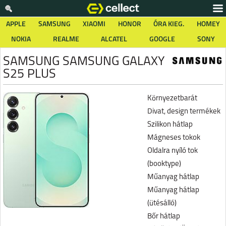
APPLE
SAMSUNG
XIAOMI
HONOR
ÓRA KIEG.
HOMEY
NOKIA
REALME
ALCATEL
GOOGLE
SONY
SAMSUNG SAMSUNG GALAXY
S25 PLUS
Környezetbarát
Divat, design termékek
Szilikon hátlap
Mágneses tokok
Oldalra nyíló tok
(booktype)
Műanyag hátlap
Műanyag hátlap
(ütésálló)
Bőr hátlap