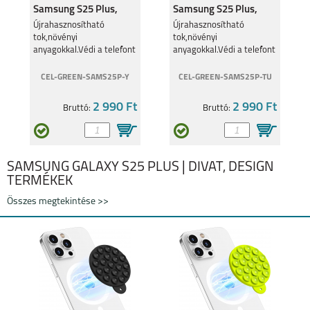
Samsung S25 Plus,
Samsung S25 Plus,
Citroms.
Türkíz
Újrahasznosítható
Újrahasznosítható
tok,növényi
tok,növényi
anyagokkal.Védi a telefont
anyagokkal.Védi a telefont
és a környezetet.
és a környezetet.
SAMSUNG GALAXY
SAMSUNG GALAXY
FLIP8
S26
CEL-GREEN-SAMS25P-Y
CEL-GREEN-SAMS25P-TU
2 990 Ft
2 990 Ft
Bruttó:
Bruttó:
SAMSUNG GALAXY S25 PLUS | DIVAT, DESIGN
SAMSUNG GALAXY
SAMSUNG GALAXY
TERMÉKEK
S26 PLUS
S26 ULTRA
Összes megtekintése >>
SAMSUNG GALAXY
SAMSUNG GALAXY
A27
A37