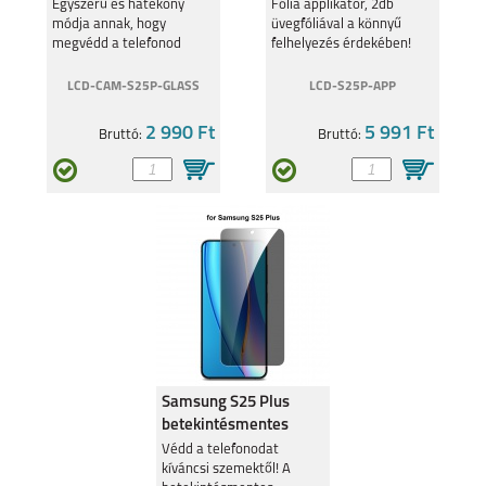
üvegfóliával
Egyszerű és hatékony
Fólia applikátor, 2db
módja annak, hogy
üvegfóliával a könnyű
megvédd a telefonod
felhelyezés érdekében!
kameráját a sérülésektől.
LCD-CAM-S25P-GLASS
LCD-S25P-APP
2 990 Ft
5 991 Ft
GALAXY TAB S8
GALAXY TAB A8 10.5
Bruttó:
Bruttó:
ULTRA
(2021)
GALAXY TAB A7 LITE
GALAXY TAB S7 FE
Samsung S25 Plus
betekintésmentes
üvegfólia
Védd a telefonodat
kíváncsi szemektől! A