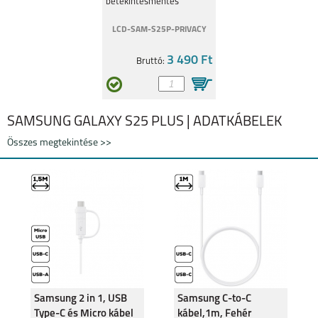
betekintésmentes
üvegfólia a titkaid őrzője.
LCD-SAM-S25P-PRIVACY
3 490 Ft
Bruttó:
SAMSUNG GALAXY S25 PLUS | ADATKÁBELEK
Összes megtekintése >>
Samsung 2 in 1, USB
Samsung C-to-C
Type-C és Micro kábel
kábel,1m, Fehér