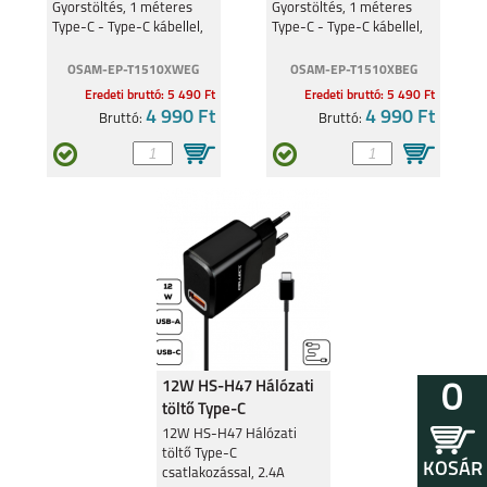
Gyorstöltés, 1 méteres
Gyorstöltés, 1 méteres
Type-C - Type-C kábellel,
Type-C - Type-C kábellel,
Fehér
Fekete
OSAM-EP-T1510XWEG
OSAM-EP-T1510XBEG
Eredeti bruttó: 5 490 Ft
Eredeti bruttó: 5 490 Ft
4 990 Ft
4 990 Ft
Bruttó:
Bruttó:
12W HS-H47 Hálózati
0
töltő Type-C
csatlakozó,2.4A
12W HS-H47 Hálózati
töltő Type-C
KOSÁR
csatlakozással, 2.4A