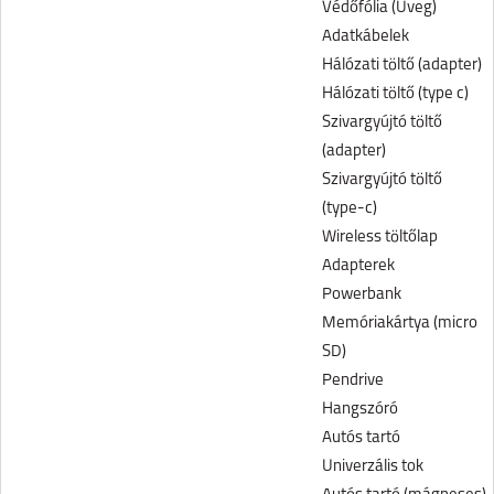
Védőfólia (Üveg)
Adatkábelek
Hálózati töltő (adapter)
Hálózati töltő (type c)
Szivargyújtó töltő
(adapter)
Szivargyújtó töltő
(type-c)
Wireless töltőlap
Adapterek
Powerbank
Memóriakártya (micro
SD)
Pendrive
Hangszóró
Autós tartó
Univerzális tok