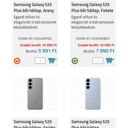
Samsung Galaxy S25
Samsung Galaxy S25
Plus bőr hátlap, Arany
Plus bőr hátlap, Fekete
Egyedi stílust és
Egyedi stílust és
eleganciát is kölcsönöznek
eleganciát is kölcsönöznek
készülékednek.
készülékednek.
OSAM-EF-VS936PFEG
OSAM-EF-VS936PBEG
GALAXY A6 PLUS
GALAXY S9 (2018)
Eredeti bruttó: 16 990 Ft
Eredeti bruttó: 16 990 Ft
5 991 Ft
7 990 Ft
Bruttó:
Bruttó:
GALAXY S9+ (2018)
GALAXY S8+
Samsung Galaxy S25
Samsung Galaxy S25