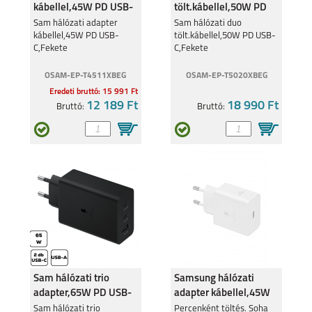
kábellel,45W PD USB-
tölt.kábellel,50W PD
C,Fekete
USB-C,Fekete
Sam hálózati adapter
Sam hálózati duo
kábellel,45W PD USB-
tölt.kábellel,50W PD USB-
C,Fekete
C,Fekete
OSAM-EP-T4511XBEG
OSAM-EP-T5020XBEG
Eredeti bruttó: 15 991 Ft
12 189 Ft
18 990 Ft
Bruttó:
Bruttó:
Sam hálózati trio
Samsung hálózati
adapter,65W PD USB-
adapter kábellel,45W
C, Fekete
PD USB-C,fehér
Sam hálózati trio
Percenként töltés. Soha