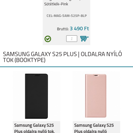
GALAXY S22+ 5G
GALAXY S22 5G
Sötétkék-Pink
CEL-MAG-SAM-S25P-BLP
3 490 Ft
Bruttó:
S21 FE
GALAXY A03
SAMSUNG GALAXY S25 PLUS | OLDALRA NYÍLÓ
TOK (BOOKTYPE)
GALAXY Z FOLD3 5G
GALAXY Z FLIP3
Samsung Galaxy S25
Samsung Galaxy S25
Plus oldalra nyíló tok,
Plus oldalra nyíló