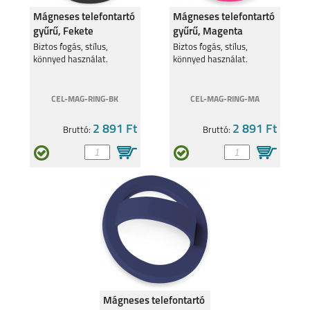
Mágneses telefontartó
Mágneses telefontartó
gyűrű, Fekete
gyűrű, Magenta
Biztos fogás, stílus,
Biztos fogás, stílus,
könnyed használat.
könnyed használat.
SAMSUNG GALAXY Z
CEL-MAG-RING-BK
SAMSUNG GALAXY
CEL-MAG-RING-MA
FLIP7
A56 5G
2 891 Ft
2 891 Ft
Bruttó:
Bruttó:
SAMSUNG GALAXY
SAMSUNG GALAXY
A36 5G
A26 5G
Mágneses telefontartó