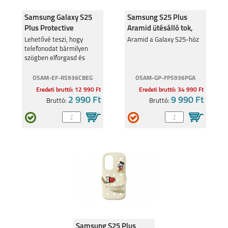
Samsung Galaxy S25
Samsung S25 Plus
Plus Protective
Aramid ütésálló tok,
Standing cover tok,
Fekete-ezüst
Lehetővé teszi, hogy
Aramid a Galaxy S25-höz
GALAXY S20 FE
GALAXY S21
telefonodat bármilyen
Fekete
szögben elforgasd és
kitámaszd.
OSAM-EF-RS936CBEG
OSAM-GP-FPS936PGA
Eredeti bruttó: 12 990 Ft
Eredeti bruttó: 34 990 Ft
2 990 Ft
9 990 Ft
Bruttó:
Bruttó:
GALAXY S21+
GALAXY S21 ULTRA
GALAXY NOTE 20
GALAXY NOTE 20
ULTRA
Samsung S25 Plus