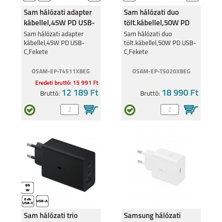
Sam hálózati adapter
Sam hálózati duo
kábellel,45W PD USB-
tölt.kábellel,50W PD
C,Fekete
USB-C,Fekete
Sam hálózati adapter
Sam hálózati duo
kábellel,45W PD USB-
tölt.kábellel,50W PD USB-
C,Fekete
C,Fekete
OSAM-EP-T4511XBEG
OSAM-EP-T5020XBEG
Eredeti bruttó: 15 991 Ft
12 189 Ft
18 990 Ft
Bruttó:
Bruttó:
Sam hálózati trio
Samsung hálózati