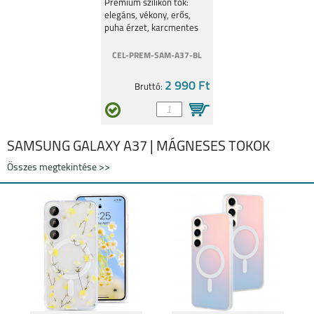
Óceánkék
Prémium szilikon tok:
elegáns, vékony, erős,
puha érzet, karcmentes
védelem.
CEL-PREM-SAM-A37-BL
SAMSUNG GALAXY
SAMSUNG GALAXY
A14 4G
A14 5G
2 990 Ft
Bruttó:
SAMSUNG GALAXY A37 | MÁGNESES TOKOK
Összes megtekintése >>
SAMSUNG GALAXY
SAMSUNG GALAXY
A34 5G
A54 5G
SAMSUNG GALAXY
SAMSUNG GALAXY
S23 ULTRA
S23+