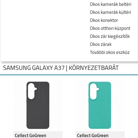
Okos kamerák beltéri
Okos kamerák kültéri
Okos konektor
Okos otthon központ
Okos zár kiegészítők
Okos zárak
További okos eszköz
SAMSUNG GALAXY A37 | KÖRNYEZETBARÁT
SAMSUNG GALAXY
SAMSUNG GALAXY
FOLD8
FOLD8 ULTRA
Cellect GoGreen
Cellect GoGreen