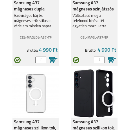
Samsung A37
Samsung A37
mágneses dupla
mágneses színjátszós
lézernyomott tok,
tok, Átlátszó
Vadvirágos báj és
Változtasd meg a
mágneses erő: stílusos
telefonod kinézetét
Átlátszó
védelem minden napra.
egyetlen mozdulattal!
SAMSUNG GALAXY
SAMSUNG GALAXY
S23
A04S
CEL-MAGLDL-A37-TP
CEL-MAGL-A37-TP
4 990 Ft
4 990 Ft
Bruttó:
Bruttó:
GALAXY Z FOLD4
GALAXY Z FLIP4
Samsung A37
Samsung A37
SAMSUNG GALAXY
SAMSUNG GALAXY
mágneses szilikon tok,
mágneses szilikon tok,
A23 5G
A33 5G