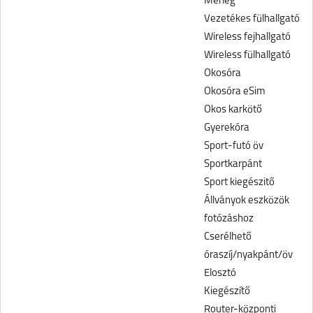
Mérleg
Vezetékes fülhallgató
Wireless fejhallgató
Wireless fülhallgató
Okosóra
Okosóra eSim
Okos karkötő
Gyerekóra
Sport-futó öv
Sportkarpánt
Sport kiegészitő
Állványok eszközök
fotózáshoz
Cserélhető
óraszíj/nyakpánt/öv
Elosztó
Kiegészítő
Router-központi