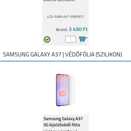
kíváncsi szemektől!
LCD-SAM-A37-PRIVACY
3 490 Ft
Bruttó:
GALAXY A6 PLUS
GALAXY S9 (2018)
SAMSUNG GALAXY A37 | VÉDŐFÓLIA (SZILIKON)
GALAXY S9+ (2018)
GALAXY S8+
Samsung Galaxy A37
5G kijelzővédő fólia