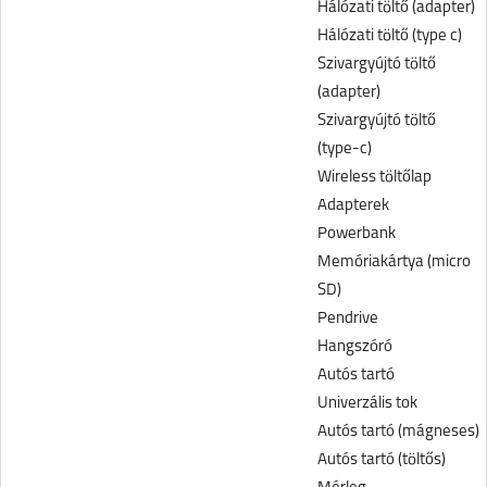
Hálózati töltő (adapter)
Hálózati töltő (type c)
Szivargyújtó töltő
(adapter)
Szivargyújtó töltő
(type-c)
Wireless töltőlap
Adapterek
Powerbank
Memóriakártya (micro
SD)
Pendrive
Hangszóró
Autós tartó
Univerzális tok
Autós tartó (mágneses)
Autós tartó (töltős)