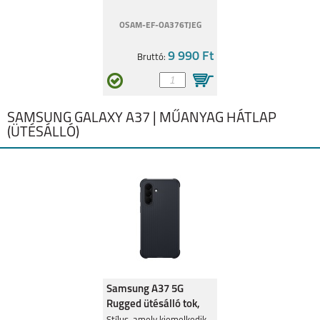
OSAM-EF-OA376TJEG
GALAXY A42
GALAXY A32 5G
9 990 Ft
Bruttó:
SAMSUNG GALAXY A37 | MŰANYAG HÁTLAP
(ÜTÉSÁLLÓ)
GALAXY A32 4G
GALAXY A21S
GALAXY A12
GALAXY A02S
Samsung A37 5G
Rugged ütésálló tok,
fekete