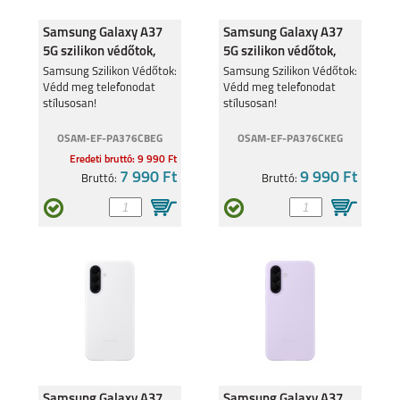
Samsung Galaxy A37
Samsung Galaxy A37
SAMSUNG GALAXY Z
SAMSUNG GALAXY
FOLD6
A35
5G szilikon védőtok,
5G szilikon védőtok,
fekete
sötét zöld
Samsung Szilikon Védőtok:
Samsung Szilikon Védőtok:
Védd meg telefonodat
Védd meg telefonodat
stílusosan!
stílusosan!
OSAM-EF-PA376CBEG
OSAM-EF-PA376CKEG
Eredeti bruttó: 9 990 Ft
SAMSUNG GALAXY
SAMSUNG GALAXY
7 990 Ft
9 990 Ft
Bruttó:
Bruttó:
A55
S24 ULTRA
SAMSUNG GALAXY
SAMSUNG GALAXY
S24+
S24
Samsung Galaxy A37
Samsung Galaxy A37