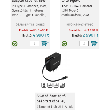
adapter kábellel,15W
töltő Type-C
Fekete
csatlakozó,2.4A
PD Type-C kimenet, 15W,
12W HS-H47 Hálózati
Gyorstöltés, 1 méteres
töltő Type-C
Type-C - Type-C kábellel,
csatlakozással, 2.4A
Fekete
OSAM-EP-T1510XBEG
MTC-HS-H47-TYPEC
Eredeti bruttó: 5 490 Ft
Eredeti bruttó: 3 490 Ft
4 990 Ft
2 990 Ft
Bruttó:
Bruttó:
65W hálózati töltő
beépített kábellel,
Fekete
2 kimenet (1db USB-A, 1db