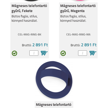
Mágneses telefontartó
Mágneses telefontartó
gyűrű, Fekete
gyűrű, Magenta
Biztos fogás, stílus,
Biztos fogás, stílus,
könnyed használat.
könnyed használat.
SAMSUNG GALAXY Z
CEL-MAG-RING-BK
SAMSUNG GALAXY
CEL-MAG-RING-MA
FLIP7
A56 5G
2 891 Ft
2 891 Ft
Bruttó:
Bruttó:
SAMSUNG GALAXY
SAMSUNG GALAXY
A36 5G
A26 5G
Mágneses telefontartó