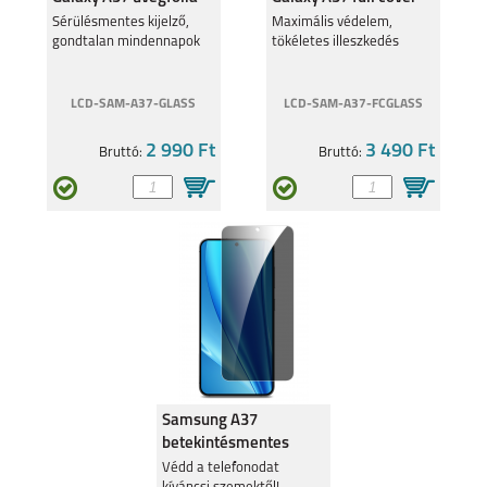
üvegfólia
Sérülésmentes kijelző,
Maximális védelem,
gondtalan mindennapok
tökéletes illeszkedés
LCD-SAM-A37-GLASS
LCD-SAM-A37-FCGLASS
GALAXY A41
GALAXY A31
2 990 Ft
3 490 Ft
Bruttó:
Bruttó:
GALAXY S20
GALAXY S20+
Samsung A37
betekintésmentes
üvegfólia
GALAXY S20 ULTRA
GALAXY A6
Védd a telefonodat