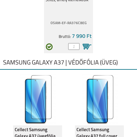
Stílus, amely kiemelkedik
OSAM-EF-RA376CBEG
GALAXY S20 FE
GALAXY S21
7 990 Ft
Bruttó:
SAMSUNG GALAXY A37 | VÉDŐFÓLIA (ÜVEG)
GALAXY S21+
GALAXY S21 ULTRA
GALAXY NOTE 20
GALAXY NOTE 20
ULTRA
Cellect Samsung
Cellect Samsung
Galaxy A37 üvegfólia
Galaxy A37 full cover