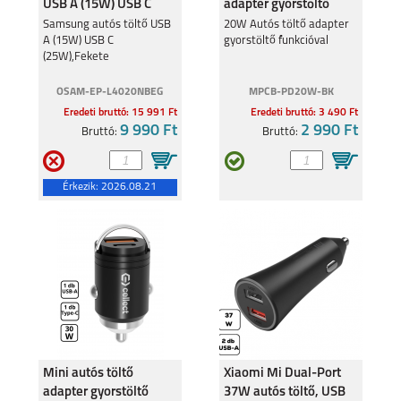
USB A (15W) USB C
adapter gyorstöltő
(25W),Fekete
funkcióval
Samsung autós töltő USB
20W Autós töltő adapter
A (15W) USB C
gyorstöltő funkcióval
(25W),Fekete
OSAM-EP-L4020NBEG
MPCB-PD20W-BK
Eredeti bruttó: 15 991 Ft
Eredeti bruttó: 3 490 Ft
9 990 Ft
2 990 Ft
Bruttó:
Bruttó:
Érkezik:
2026.08.21
Mini autós töltő
Xiaomi Mi Dual-Port
adapter gyorstöltő
37W autós töltő, USB