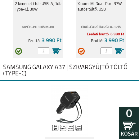
funkcióval 30W
2 kimenet (1db USB-A, 1db
Xiaomi Mi Dual-Port 37W
Type-C), 30W
autós töltő, USB
MPCB-PD30WM-BK
XIAO-CARCHARGER-37W
Eredeti bruttó: 6 990 Ft
3 990 Ft
3 990 Ft
Bruttó:
Bruttó:
SAMSUNG GALAXY A37 | SZIVARGYÚJTÓ TÖLTŐ
(TYPE-C)
0
KOSÁR