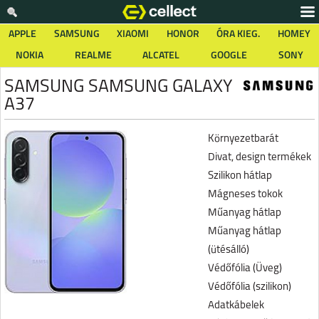
APPLE
SAMSUNG
XIAOMI
HONOR
ÓRA KIEG.
HOMEY
NOKIA
REALME
ALCATEL
GOOGLE
SONY
SAMSUNG SAMSUNG GALAXY
A37
Környezetbarát
Divat, design termékek
Szilikon hátlap
Mágneses tokok
Műanyag hátlap
Műanyag hátlap
(ütésálló)
Védőfólia (Üveg)
Védőfólia (szilikon)
Adatkábelek