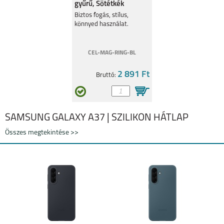
gyűrű, Sötétkék
SAMSUNG GALAXY
SAMSUNG GALAXY
S25 PLUS
S25 ULTRA
Biztos fogás, stílus,
könnyed használat.
CEL-MAG-RING-BL
2 891 Ft
Bruttó:
SAMSUNG GALAXY
SAMSUNG GALAXY
S25
A16 5G
SAMSUNG GALAXY A37 | SZILIKON HÁTLAP
Összes megtekintése >>
SAMSUNG GALAXY
SAMSUNG GALAXY Z
S24FE
FLIP6