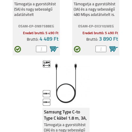
Fehér
Támogatja a gyorstöltést
Támogatja a gyorstöltést
(5A) és nagy sebességű
(3A) és a nagy sebességű
adatátvitelt
480 Mbps adatátvitelt is.
OSAM-EP-DN975BBEG
OSAM-EP-DX310JWEG
Eredeti bruttó: 5 490 Ft
Eredeti bruttó: 5 490 Ft
GALAXY TAB S8
GALAXY TAB A8 10.5
4 489 Ft
3 890 Ft
Bruttó:
Bruttó:
ULTRA
(2021)
GALAXY TAB A7 LITE
GALAXY TAB S7 FE
Samsung Type C-to
Type C kábel 1.8 m, 3A,
Fekete
Támogatja a gyorstöltést
(3A) és a nagy sebességű