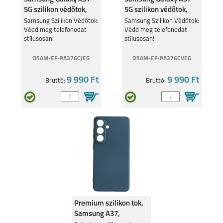
5G szilikon védőtok,
5G szilikon védőtok,
világos szürke
vilgos lila
Samsung Szilikon Védőtok:
Samsung Szilikon Védőtok:
Védd meg telefonodat
Védd meg telefonodat
SAMSUNG GALAXY
SAMSUNG GALAXY
A25 5G
A15 4G/ 5G
stílusosan!
stílusosan!
OSAM-EF-PA376CJEG
OSAM-EF-PA376CVEG
9 990 Ft
9 990 Ft
Bruttó:
Bruttó:
SAMSUNG GALAXY
SAMSUNG GALAXY
A05S
S23 FE
GALAXY Z FLIP 5
GALAXY Z FOLD 5
Premium szilikon tok,
Samsung A37,