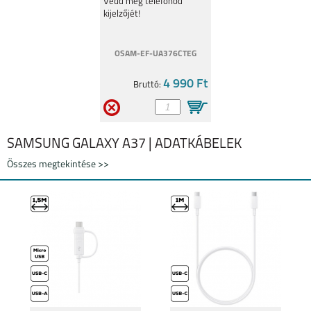
Védd meg telefonod
GALAXY XCOVER 4
kijelzőjét!
OSAM-EF-UA376CTEG
4 990 Ft
Bruttó:
SAMSUNG GALAXY A37 | ADATKÁBELEK
SAMSUNG GALAXY
SAMSUNG GALAXY
Összes megtekintése >>
TAB S10+
TAB S10 ULTRA
SAMSUNG GALAXY
GALAXY TAB S9 FE+
TAB A9 PLUS