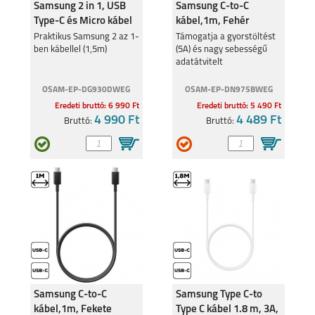
Samsung 2 in 1, USB
Samsung C-to-C
Type-C és Micro kábel
kábel,1m, Fehér
Praktikus Samsung 2 az 1-
Támogatja a gyorstöltést
ben kábellel (1,5m)
(5A) és nagy sebességű
adatátvitelt
GALAXY TAB S9 FE
SAMSUNG GALAXY
TAB S9 ULTRA
OSAM-EP-DG930DWEG
OSAM-EP-DN975BWEG
Eredeti bruttó: 6 990 Ft
Eredeti bruttó: 5 490 Ft
4 990 Ft
4 489 Ft
Bruttó:
Bruttó:
SAMSUNG GALAXY
SAMSUNG GALAXY
TAB S9+
TAB S9
GALAXY TAB S8
GALAXY TAB S8+
Samsung C-to-C
Samsung Type C-to
kábel,1m, Fekete
Type C kábel 1.8 m, 3A,