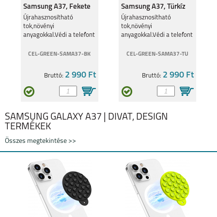
Samsung A37, Fekete
Samsung A37, Türkíz
Újrahasznosítható
Újrahasznosítható
tok,növényi
tok,növényi
anyagokkal.Védi a telefont
anyagokkal.Védi a telefont
és a környezetet.
és a környezetet.
SAMSUNG GALAXY
SAMSUNG GALAXY
FLIP8
S26
CEL-GREEN-SAMA37-BK
CEL-GREEN-SAMA37-TU
2 990 Ft
2 990 Ft
Bruttó:
Bruttó:
SAMSUNG GALAXY A37 | DIVAT, DESIGN
SAMSUNG GALAXY
SAMSUNG GALAXY
TERMÉKEK
S26 PLUS
S26 ULTRA
Összes megtekintése >>
SAMSUNG GALAXY
SAMSUNG GALAXY
A27
A37