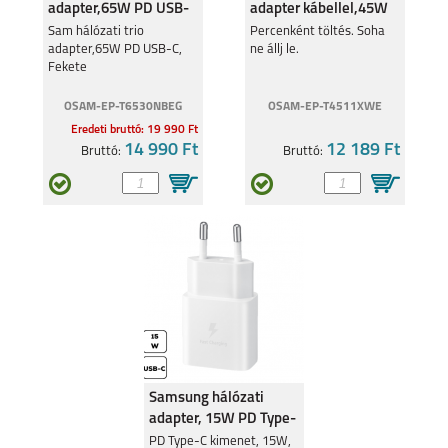
adapter,65W PD USB-
adapter kábellel,45W
C, Fekete
PD USB-C,fehér
Sam hálózati trio
Percenként töltés. Soha
adapter,65W PD USB-C,
ne állj le.
Fekete
OSAM-EP-T6530NBEG
OSAM-EP-T4511XWE
Eredeti bruttó: 19 990 Ft
14 990 Ft
12 189 Ft
Bruttó:
Bruttó:
Samsung hálózati
adapter, 15W PD Type-
C, Fehér
PD Type-C kimenet, 15W,