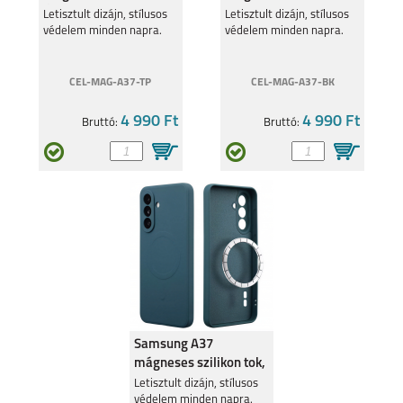
Átlátszó
Fekete
Letisztult dizájn, stílusos
Letisztult dizájn, stílusos
védelem minden napra.
védelem minden napra.
CEL-MAG-A37-TP
CEL-MAG-A37-BK
4 990 Ft
4 990 Ft
Bruttó:
Bruttó:
SAMSUNG GALAXY
SAMSUNG GALAXY
A13 5G
A13 4G
SAMSUNG GALAXY
GALAXY S22 ULTRA
A53 5G
5G
Samsung A37
mágneses szilikon tok,
Kék
Letisztult dizájn, stílusos
védelem minden napra.