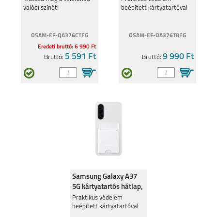
valódi színét!
beépített kártyatartóval
A52S
A22 5G
OSAM-EF-QA376CTEG
OSAM-EF-OA376TBEG
Eredeti bruttó: 6 990 Ft
5 591 Ft
9 990 Ft
Bruttó:
Bruttó:
A22 4G
GALAXY A03S
GALAXY A72
GALAXY A52
Samsung Galaxy A37
5G kártyatartós hátlap,
világos szürke
Praktikus védelem
beépített kártyatartóval