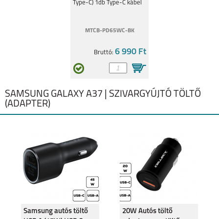
Type-C) 1db Type-C kábel
MTCB-PD65WC-BK
6 990 Ft
Bruttó:
SAMSUNG GALAXY A37 | SZIVARGYÚJTÓ TÖLTŐ
(ADAPTER)
Samsung autós töltő
20W Autós töltő