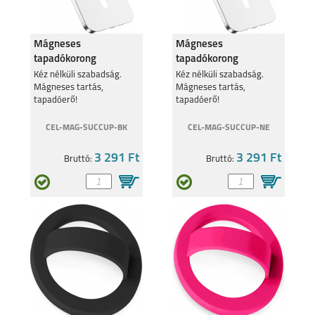
Mágneses
Mágneses
tapadókorong
tapadókorong
mobiltelefonhoz,
mobiltelefonhoz,
Kéz nélküli szabadság.
Kéz nélküli szabadság.
SAMSUNG GALAXY
SAMSUNG GALAXY
Mágneses tartás,
Mágneses tartás,
Fekete
Neonsárga
A57
S25 EDGE
tapadóerő!
tapadóerő!
CEL-MAG-SUCCUP-BK
CEL-MAG-SUCCUP-NE
3 291 Ft
3 291 Ft
Bruttó:
Bruttó:
SAMSUNG S25 FE
SAMSUNG GALAXY
A17
SAMSUNG GALAXY Z
SAMSUNG GALAXY Z
FOLD7
FLIP7 FE