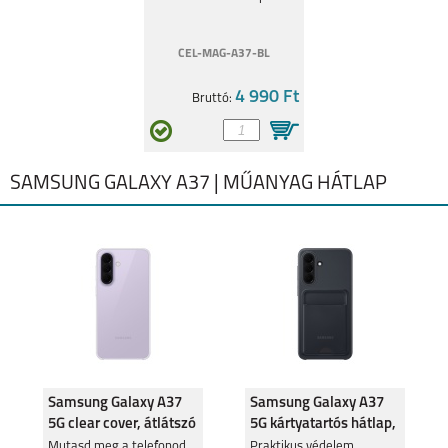
GALAXY S22+ 5G
GALAXY S22 5G
CEL-MAG-A37-BL
4 990 Ft
Bruttó:
S21 FE
GALAXY A03
SAMSUNG GALAXY A37 | MŰANYAG HÁTLAP
GALAXY Z FOLD3 5G
GALAXY Z FLIP3
Samsung Galaxy A37
Samsung Galaxy A37
5G clear cover, átlátszó
5G kártyatartós hátlap,
fekete
Mutasd meg a telefonod
Praktikus védelem