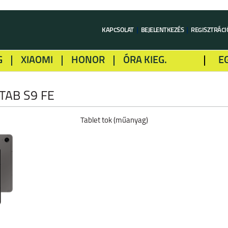
KAPCSOLAT
BEJELENTKEZÉS
REGISZTRÁCI
G
XIAOMI
HONOR
ÓRA KIEG.
E
LME
ALCATEL
GOOGLE
SONY
TAB S9 FE
Tablet tok (műanyag)