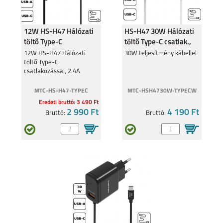
12W HS-H47 Hálózati
HS-H47 30W Hálózati
töltő Type-C
töltő Type-C csatlak.,
csatlakozó,2.4A
Fehér
12W HS-H47 Hálózati
30W teljesítmény kábellel
töltő Type-C
csatlakozással, 2.4A
MTC-HS-H47-TYPEC
MTC-HSH4730W-TYPECW
Eredeti bruttó: 3 490 Ft
2 990 Ft
4 190 Ft
Bruttó:
Bruttó: