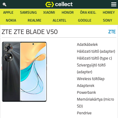
APPLE
SAMSUNG
XIAOMI
HONOR
ÓRA KIEG.
HOMEY
NOKIA
REALME
ALCATEL
GOOGLE
SONY
ZTE ZTE BLADE V50
Adatkábelek
Hálózati töltő (adapter)
Hálózati töltő (type c)
Szivargyújtó töltő
(adapter)
Wireless töltőlap
Adapterek
Powerbank
Memóriakártya (micro
SD)
Pendrive