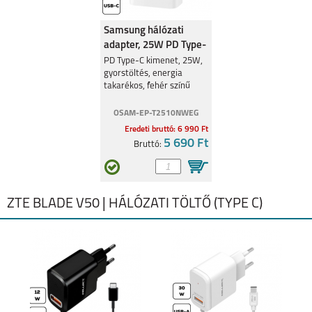
Samsung hálózati
adapter, 25W PD Type-
C
PD Type-C kimenet, 25W,
gyorstöltés, energia
takarékos, fehér színű
OSAM-EP-T2510NWEG
Eredeti bruttó: 6 990 Ft
5 690 Ft
Bruttó:
ZTE BLADE V50 | HÁLÓZATI TÖLTŐ (TYPE C)