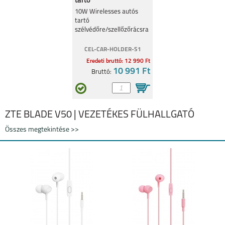
tartó
szélvédőre/szellőzőrácsra
10W Wirelesses autós
tartó
szélvédőre/szellőzőrácsra
CEL-CAR-HOLDER-S1
Eredeti bruttó: 12 990 Ft
10 991 Ft
Bruttó:
ZTE BLADE V50 | VEZETÉKES FÜLHALLGATÓ
Összes megtekintése >>