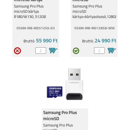
microSD kártya
microSD
R180/W130, 512GB
kártya+kártyaolvasó,128GB
Samsung Pro Plus
Samsung Pro Plus
microSD kártya
microSD
R180/W130, 512GB
kártya+kártyaolvasó,128GB
OSAM-MB-MD512SA-EU
OSAM-MB-MD128SB-WW
55 990 Ft
24 990 Ft
Bruttó:
Bruttó:
Samsung Pro Plus
microSD
kártya+kártyaolvasó,512GB
Samsung Pro Plus