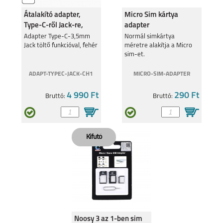
Átalakító adapter,
Micro Sim kártya
Type-C-ről Jack-re,
adapter
Fehér
Adapter Type-C-3,5mm
Normál simkártya
Jack töltő funkcióval, fehér
méretre alakítja a Micro
sim-et.
ADAPT-TYPEC-JACK-CH1
MICRO-SIM-ADAPTER
4 990 Ft
290 Ft
Bruttó:
Bruttó:
Noosy 3 az 1-ben sim