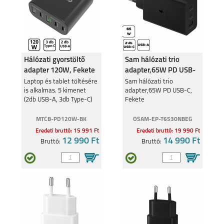
Hálózati gyorstöltő
Sam hálózati trio
adapter 120W, Fekete
adapter,65W PD USB-
C, Fekete
Laptop és tablet töltésére
Sam hálózati trio
is alkalmas. 5 kimenet
adapter,65W PD USB-C,
(2db USB-A, 3db Type-C)
Fekete
MTCB-PD120W-BK
OSAM-EP-T6530NBEG
Eredeti bruttó: 15 991 Ft
Eredeti bruttó: 19 990 Ft
12 990 Ft
14 990 Ft
Bruttó:
Bruttó: