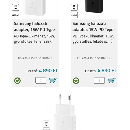
Samsung hálózati
Samsung hálózati
adapter, 15W PD Type-
adapter, 15W PD Type-
C, Fehér
C, Fekete
PD Type-C kimenet, 15W,
PD Type-C kimenet, 15W,
gyorstöltés, fehér színű
gyorstöltés, fekete színű
OSAM-EP-T1510NWEG
OSAM-EP-T1510NBEG
4 890 Ft
4 890 Ft
Bruttó:
Bruttó: