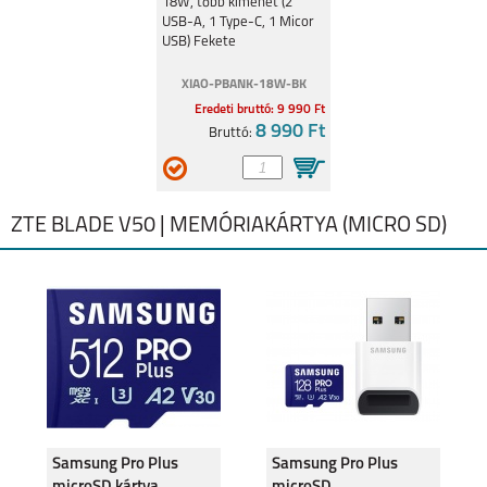
18W, Fekete
18W, több kimenet (2
USB-A, 1 Type-C, 1 Micor
USB) Fekete
XIAO-PBANK-18W-BK
Eredeti bruttó: 9 990 Ft
8 990 Ft
Bruttó:
ZTE BLADE V50 | MEMÓRIAKÁRTYA (MICRO SD)
Samsung Pro Plus
Samsung Pro Plus