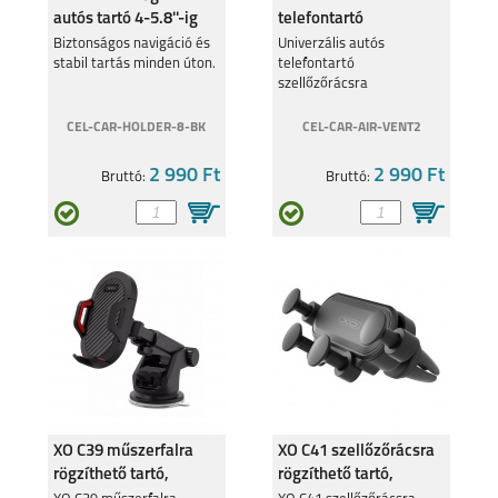
autós tartó 4-5.8''-ig
telefontartó
szellőzőrácsra
Biztonságos navigáció és
Univerzális autós
stabil tartás minden úton.
telefontartó
szellőzőrácsra
CEL-CAR-HOLDER-8-BK
CEL-CAR-AIR-VENT2
2 990 Ft
2 990 Ft
Bruttó:
Bruttó:
XO C39 műszerfalra
XO C41 szellőzőrácsra
rögzíthető tartó,
rögzíthető tartó,