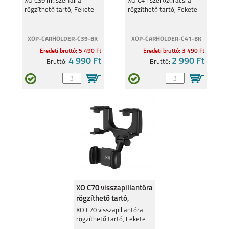
Fekete
Fekete
XO C39 műszerfalra
XO C41 szellőzőrácsra
rögzíthető tartó, Fekete
rögzíthető tartó, Fekete
XOP-CARHOLDER-C39-BK
XOP-CARHOLDER-C41-BK
Eredeti bruttó: 5 490 Ft
Eredeti bruttó: 3 490 Ft
4 990 Ft
2 990 Ft
Bruttó:
Bruttó:
XO C70 visszapillantóra
rögzíthető tartó,
Fekete
XO C70 visszapillantóra
rögzíthető tartó, Fekete