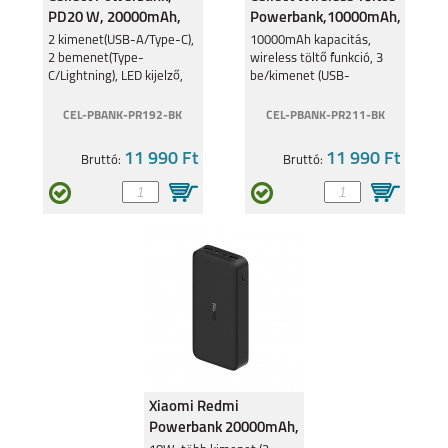
PD20 W, 20000mAh,
Powerbank,10000mAh,
Fekete
Fekete
2 kimenet(USB-A/Type-C),
10000mAh kapacitás,
2 bemenet(Type-
wireless töltő funkció, 3
C/Lightning), LED kijelző,
be/kimenet (USB-
Extra védelem, Fehér
A/2xType-C) kitámasztóval
CEL-PBANK-PR192-BK
CEL-PBANK-PR211-BK
11 990 Ft
11 990 Ft
Bruttó:
Bruttó:
Xiaomi Redmi
Powerbank 20000mAh,