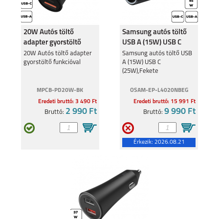
20W Autós töltő
Samsung autós töltő
adapter gyorstöltő
USB A (15W) USB C
funkcióval
(25W),Fekete
20W Autós töltő adapter
Samsung autós töltő USB
gyorstöltő funkcióval
A (15W) USB C
(25W),Fekete
MPCB-PD20W-BK
OSAM-EP-L4020NBEG
Eredeti bruttó: 3 490 Ft
Eredeti bruttó: 15 991 Ft
2 990 Ft
9 990 Ft
Bruttó:
Bruttó:
Érkezik:
2026.08.21