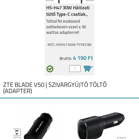
HS-H47 30W Hálózati
töltő Type-C csatlak.,
Fekete
Töltsd fel eszközeid
szélsebesen ezzel a 30
wattos adapterrel!
MTC-HSH4730W-TYPECBK
4 190 Ft
Bruttó:
ZTE BLADE V50 | SZIVARGYÚJTÓ TÖLTŐ
(ADAPTER)