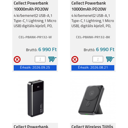
Cellect Powerbank
Cellect Powerbank
10000mAh PD20W
10000mAh PD20W
Fehér PR132
Fekete PR132
4 ki/bemenet(2 USB-A,1
4 ki/bemenet(2 USB-A,1
Type-C,1 Lightning,1 Micro
Type-C,1 Lightning,1 Micro
10000mAh
10000mAh
USB) digitális kijelző, PD,
USB), digitális kijelző, PD,
fehér
fekete
CEL-PBANK-PR132-W
CEL-PBANK-PR132-BK
6 990 Ft
6 990 Ft
Bruttó:
Bruttó:
Érkezik:
2026.09.25
Érkezik:
2026.08.21
Cellect Powerbank,
Cellect Wireless Töltős