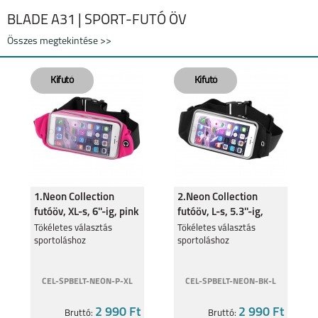
BLADE A31 | SPORT-FUTÓ ÖV
Összes megtekintése >>
1.Neon Collection
2.Neon Collection
futóöv, XL-s, 6''-ig, pink
futóöv, L-s, 5.3''-ig,
fekete
Tökéletes választás
Tökéletes választás
sportoláshoz
sportoláshoz
CEL-SPBELT-NEON-P-XL
CEL-SPBELT-NEON-BK-L
2 990 Ft
2 990 Ft
Bruttó:
Bruttó: