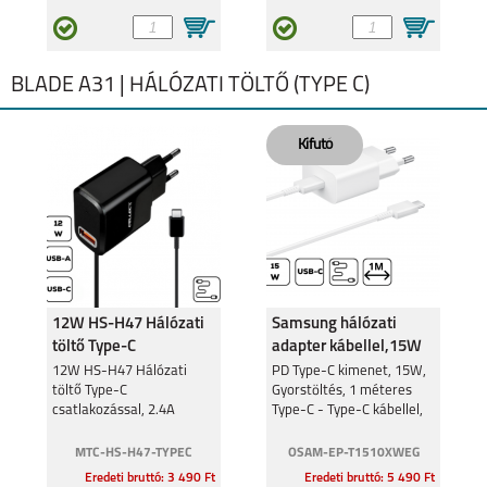
BLADE A31 | HÁLÓZATI TÖLTŐ (TYPE C)
12W HS-H47 Hálózati
Samsung hálózati
töltő Type-C
adapter kábellel,15W
csatlakozó,2.4A
12W HS-H47 Hálózati
PD Type-C kimenet, 15W,
töltő Type-C
Gyorstöltés, 1 méteres
csatlakozással, 2.4A
Type-C - Type-C kábellel,
Fehér
MTC-HS-H47-TYPEC
OSAM-EP-T1510XWEG
Eredeti bruttó: 3 490 Ft
Eredeti bruttó: 5 490 Ft