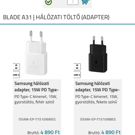
BLADE A31 | HÁLÓZATI TÖLTŐ (ADAPTER)
Samsung hálózati
Samsung hálózati
adapter, 15W PD Type-
adapter, 15W PD Type-
C, Fehér
C, Fekete
PD Type-C kimenet, 15W,
PD Type-C kimenet, 15W,
gyorstöltés, fehér színű
gyorstöltés, fekete színű
OSAM-EP-T1510NWEG
OSAM-EP-T1510NBEG
4 890 Ft
4 890 Ft
Bruttó:
Bruttó: