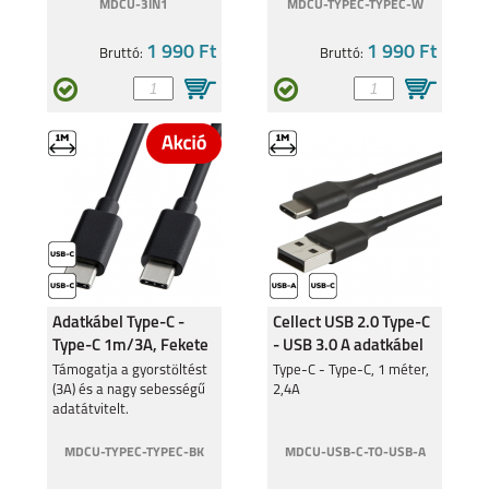
MDCU-3IN1
MDCU-TYPEC-TYPEC-W
1 990 Ft
1 990 Ft
Bruttó:
Bruttó:
Adatkábel Type-C -
Cellect USB 2.0 Type-C
Type-C 1m/3A, Fekete
- USB 3.0 A adatkábel
Támogatja a gyorstöltést
Type-C - Type-C, 1 méter,
(3A) és a nagy sebességű
2,4A
adatátvitelt.
MDCU-TYPEC-TYPEC-BK
MDCU-USB-C-TO-USB-A