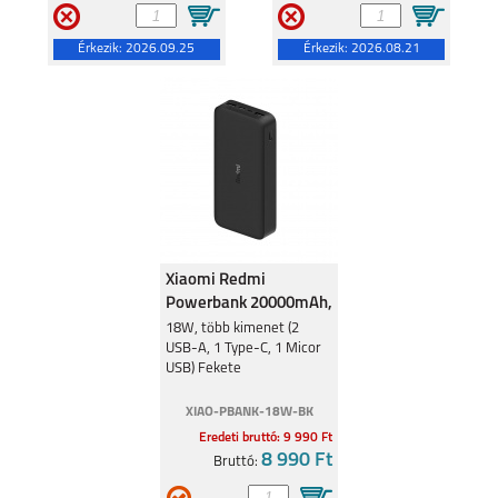
Érkezik:
2026.09.25
Érkezik:
2026.08.21
Xiaomi Redmi
Powerbank 20000mAh,
18W, Fekete
18W, több kimenet (2
USB-A, 1 Type-C, 1 Micor
USB) Fekete
XIAO-PBANK-18W-BK
Eredeti bruttó: 9 990 Ft
8 990 Ft
Bruttó: