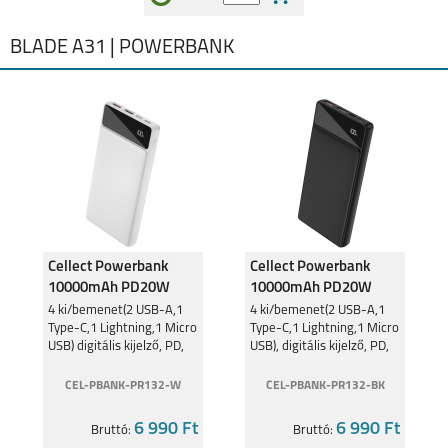
BLADE A31 | POWERBANK
Cellect Powerbank
Cellect Powerbank
10000mAh PD20W
10000mAh PD20W
Fehér PR132
Fekete PR132
4 ki/bemenet(2 USB-A,1
4 ki/bemenet(2 USB-A,1
Type-C,1 Lightning,1 Micro
Type-C,1 Lightning,1 Micro
10000mAh
10000mAh
USB) digitális kijelző, PD,
USB), digitális kijelző, PD,
fehér
fekete
CEL-PBANK-PR132-W
CEL-PBANK-PR132-BK
6 990 Ft
6 990 Ft
Bruttó:
Bruttó: