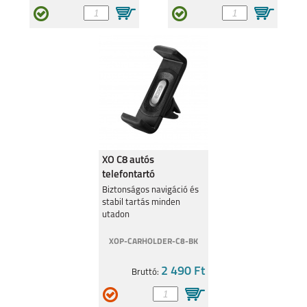
XO C8 autós
telefontartó
szellőzőrácsra, Fekete
Biztonságos navigáció és
stabil tartás minden
utadon
XOP-CARHOLDER-C8-BK
2 490 Ft
Bruttó: