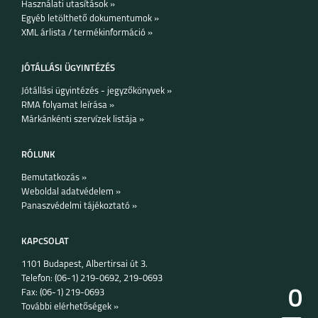
Használati utasítások »
Egyéb letölthető dokumentumok »
XML árlista / termékinformáció »
JÓTÁLLÁSI ÜGYINTÉZÉS
Jótállási ügyintézés - jegyzőkönyvek »
RMA folyamat leírása »
Márkánkénti szervízek listája »
RÓLUNK
Bemutatkozás »
Weboldal adatvédelem »
Panaszvédelmi tájékoztató »
KAPCSOLAT
1101 Budapest, Albertirsai út 3.
Telefon: (06-1) 219-0692, 219-0693
0
Fax: (06-1) 219-0693
További elérhetőségek »