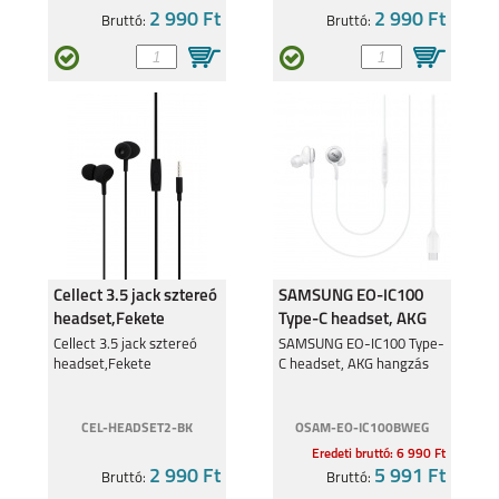
2 990 Ft
2 990 Ft
Bruttó:
Bruttó:
Cellect 3.5 jack sztereó
SAMSUNG EO-IC100
headset,Fekete
Type-C headset, AKG
hangzással, Fehér
Cellect 3.5 jack sztereó
SAMSUNG EO-IC100 Type-
headset,Fekete
C headset, AKG hangzás
CEL-HEADSET2-BK
OSAM-EO-IC100BWEG
Eredeti bruttó: 6 990 Ft
2 990 Ft
5 991 Ft
Bruttó:
Bruttó: