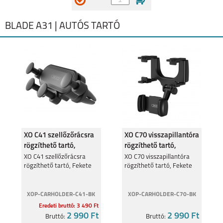
BLADE A31 | AUTÓS TARTÓ
XO C41 szellőzőrácsra
XO C70 visszapillantóra
rögzíthető tartó,
rögzíthető tartó,
Fekete
Fekete
XO C41 szellőzőrácsra
XO C70 visszapillantóra
rögzíthető tartó, Fekete
rögzíthető tartó, Fekete
XOP-CARHOLDER-C41-BK
XOP-CARHOLDER-C70-BK
Eredeti bruttó: 3 490 Ft
2 990 Ft
2 990 Ft
Bruttó:
Bruttó: