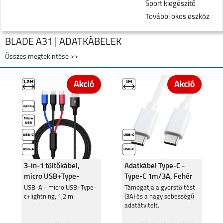
Sport kiegészitő
További okos eszköz
BLADE A31 | ADATKÁBELEK
Összes megtekintése >>
ZTE BLADE V50
BLADE A31
3-in-1 töltőkábel,
Adatkábel Type-C -
micro USB+Type-
Type-C 1m/3A, Fehér
c+lightning
USB-A - micro USB+Type-
Támogatja a gyorstöltést
c+lightning, 1,2 m
(3A) és a nagy sebességű
adatátvitelt.