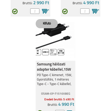
2 990 Ft
4 990 Ft
Bruttó:
Bruttó:
Samsung hálózati
adapter kábellel,15W
Fekete
PD Type-C kimenet, 15W,
Gyorstöltés, 1 méteres
Type-C - Type-C kábellel,
Fekete
OSAM-EP-T1510XBEG
Eredeti bruttó: 5 490 Ft
4 990 Ft
Bruttó: