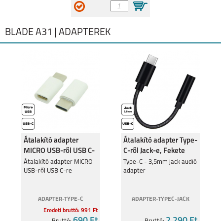
BLADE A31 | ADAPTEREK
Átalakító adapter
Átalakító adapter Type-
MICRO USB-ről USB C-
C-ről Jack-e, Fekete
re
Átalakító adapter MICRO
Type-C - 3,5mm jack audió
USB-ről USB C-re
adapter
ADAPTER-TYPE-C
ADAPTER-TYPEC-JACK
Eredeti bruttó: 991 Ft
690 Ft
2 290 Ft