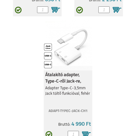
Bruttó:
Bruttó:
Átalakító adapter,
Type-C-ről Jack-re,
Fehér
Adapter Type-C-3,5mm
Jack töltő funkcióval, fehér
ADAPT-TYPEC-JACK-CH1
4 990 Ft
Bruttó: