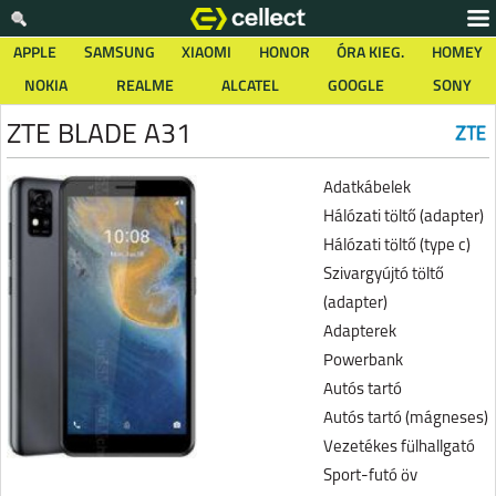
APPLE
SAMSUNG
XIAOMI
HONOR
ÓRA KIEG.
HOMEY
NOKIA
REALME
ALCATEL
GOOGLE
SONY
ZTE BLADE A31
Adatkábelek
Hálózati töltő (adapter)
Hálózati töltő (type c)
Szivargyújtó töltő
(adapter)
Adapterek
Powerbank
Autós tartó
Autós tartó (mágneses)
Vezetékes fülhallgató
Sport-futó öv