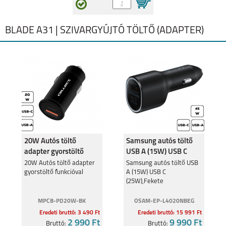
BLADE A31 | SZIVARGYÚJTÓ TÖLTŐ (ADAPTER)
20W Autós töltő
Samsung autós töltő
adapter gyorstöltő
USB A (15W) USB C
funkcióval
(25W),Fekete
20W Autós töltő adapter
Samsung autós töltő USB
gyorstöltő funkcióval
A (15W) USB C
(25W),Fekete
MPCB-PD20W-BK
OSAM-EP-L4020NBEG
Eredeti bruttó: 3 490 Ft
Eredeti bruttó: 15 991 Ft
2 990 Ft
9 990 Ft
Bruttó:
Bruttó: