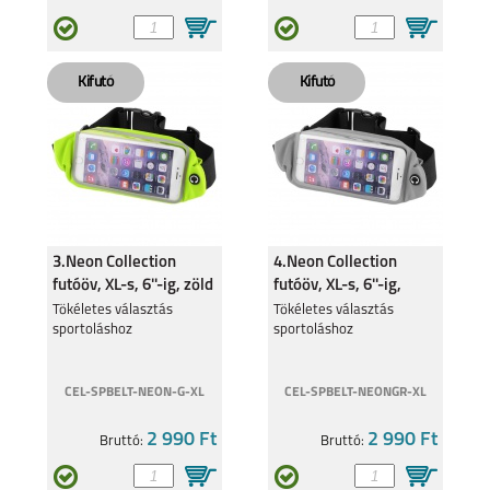
3.Neon Collection
4.Neon Collection
futóöv, XL-s, 6''-ig, zöld
futóöv, XL-s, 6''-ig,
szürke
Tökéletes választás
Tökéletes választás
sportoláshoz
sportoláshoz
CEL-SPBELT-NEON-G-XL
CEL-SPBELT-NEONGR-XL
2 990 Ft
2 990 Ft
Bruttó:
Bruttó: