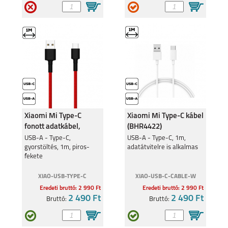
XIAOMI REDMI NOTE
XIAOMI REDMI NOTE
12 4G
12 PRO
XIAOMI POCO X5 5G
XIAOMI REDMI NOTE
12 5G
Xiaomi Mi Type-C
Xiaomi Mi Type-C kábel
fonott adatkábel,
(BHR4422)
(SJV4110GL)
USB-A - Type-C,
USB-A - Type-C, 1m,
gyorstöltés, 1m, piros-
adatátvitelre is alkalmas
fekete
XIAO-USB-TYPE-C
XIAO-USB-C-CABLE-W
XIAOMI 13 LITE 5G
XIAOMI REDMI NOTE
Eredeti bruttó: 2 990 Ft
Eredeti bruttó: 2 990 Ft
12 PRO 5G
2 490 Ft
2 490 Ft
Bruttó:
Bruttó: