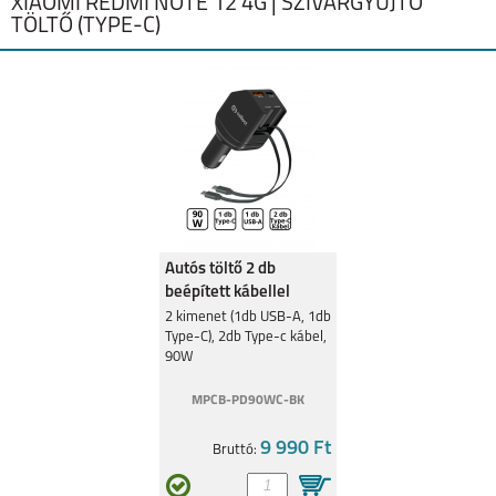
XIAOMI REDMI NOTE 12 4G | SZIVARGYÚJTÓ
TÖLTŐ (TYPE-C)
Autós töltő 2 db
beépített kábellel
gyorstöltéssel
2 kimenet (1db USB-A, 1db
Type-C), 2db Type-c kábel,
90W,Fekete
90W
MPCB-PD90WC-BK
9 990 Ft
Bruttó: