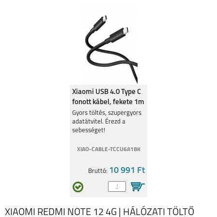
REDMI 12C
XIAOMI 13 PRO
Xiaomi USB 4.0 Type C
fonott kábel, fekete 1m
XIAOMI 13
XIAOMI 12T PRO
BHR087BGL
Gyors töltés, szupergyors
adatátvitel. Érezd a
sebességet!
XIAO-CABLE-TCCU6A1BK
10 991 Ft
Bruttó:
XIAOMI 12T
REDMI 10 5G
XIAOMI REDMI NOTE 12 4G | HÁLÓZATI TÖLTŐ