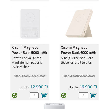
Xiaomi Magnetic
Xiaomi Magnetic
Power Bank 5000 mAh
Power Bank 6000 mAh
fehér BHR9303
fehér BHR9074
Vezeték nélküli töltés
Mindig kéznél van. Soha
MagSafe-kompatibilis
többé lemerült telefon.
eszközökhöz.
XIAO-PBANK-5000-MAG
XIAO-PBANK-6000-MAG
12 990 Ft
16 990 Ft
Bruttó:
Bruttó: