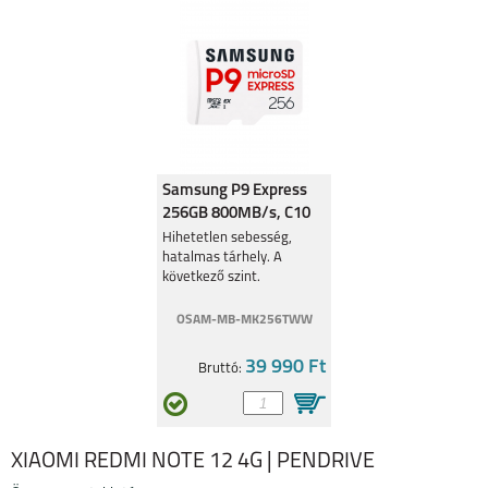
Samsung P9 Express
256GB 800MB/s, C10
V30, U3 90MB/s
Hihetetlen sebesség,
hatalmas tárhely. A
következő szint.
OSAM-MB-MK256TWW
39 990 Ft
Bruttó:
XIAOMI REDMI NOTE 12 4G | PENDRIVE