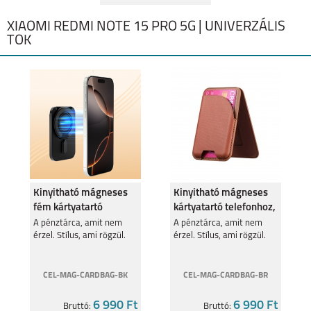
XIAOMI REDMI NOTE 15 PRO 5G | UNIVERZÁLIS
TOK
Kinyitható mágneses
Kinyitható mágneses
fém kártyatartó
kártyatartó telefonhoz,
telefonhoz,Fekete
Barna
A pénztárca, amit nem
A pénztárca, amit nem
érzel. Stílus, ami rögzül.
érzel. Stílus, ami rögzül.
CEL-MAG-CARDBAG-BK
CEL-MAG-CARDBAG-BR
6 990 Ft
6 990 Ft
Bruttó:
Bruttó: