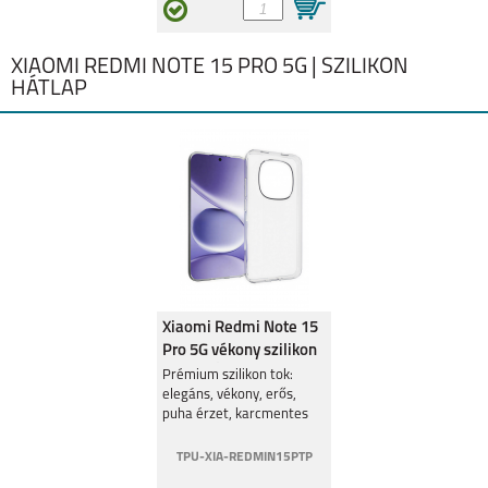
REDMI 13 4G
XIAOMI REDMI 13C
XIAOMI REDMI NOTE 15 PRO 5G | SZILIKON
HÁTLAP
XIAOMI REDMI NOTE
XIAOMI REDMI NOTE
13 PRO+
13
Xiaomi Redmi Note 15
Pro 5G vékony szilikon
XIAOMI REDMI NOTE
XIAOMI REDMI NOTE
hátlap,Átlátszó
Prémium szilikon tok:
13 PRO 5G
13 PRO 4G
elegáns, vékony, erős,
puha érzet, karcmentes
védelem.
TPU-XIA-REDMIN15PTP