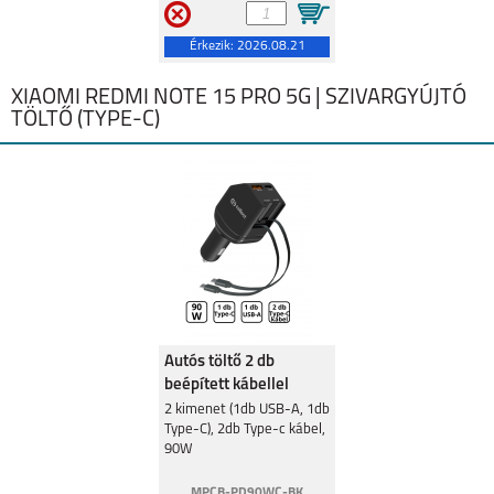
Érkezik:
2026.08.21
XIAOMI REDMI NOTE 15 PRO 5G | SZIVARGYÚJTÓ
TÖLTŐ (TYPE-C)
Autós töltő 2 db
beépített kábellel
gyorstöltéssel
2 kimenet (1db USB-A, 1db
Type-C), 2db Type-c kábel,
90W,Fekete
90W
MPCB-PD90WC-BK