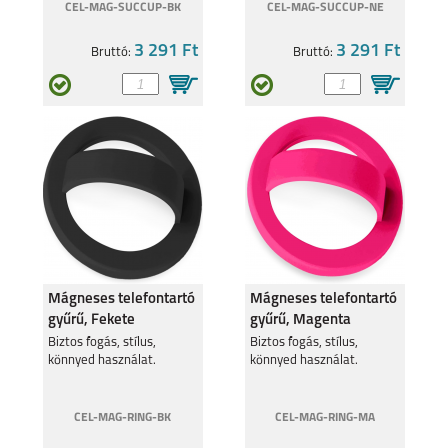
CEL-MAG-SUCCUP-BK
CEL-MAG-SUCCUP-NE
3 291 Ft
3 291 Ft
Bruttó:
Bruttó:
REDMI NOTE 14S
REDMI NOTE 15 4G
XIAOMI 15
XIAOMI 14
Mágneses telefontartó
Mágneses telefontartó
gyűrű, Fekete
gyűrű, Magenta
Biztos fogás, stílus,
Biztos fogás, stílus,
könnyed használat.
könnyed használat.
CEL-MAG-RING-BK
CEL-MAG-RING-MA
XIAOMI REDMI NOTE
XIAOMI REDMI NOTE