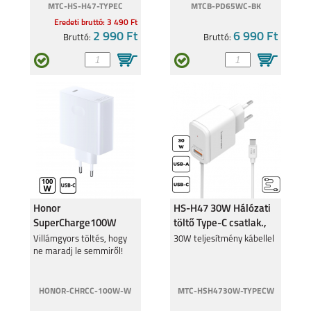
MTC-HS-H47-TYPEC
MTCB-PD65WC-BK
Eredeti bruttó: 3 490 Ft
2 990 Ft
6 990 Ft
Bruttó:
Bruttó:
REDMI NOTE 9
REDMI NOTE 9 PRO
REDMI 9C
REDMI 9
Honor
HS-H47 30W Hálózati
SuperCharge100W
töltő Type-C csatlak.,
hálózati töltő Usb-C,
Fehér
Villámgyors töltés, hogy
30W teljesítmény kábellel
ne maradj le semmiről!
Fehér
REDMI 9AT
REDMI NOTE 8
HONOR-CHRCC-100W-W
MTC-HSH4730W-TYPECW