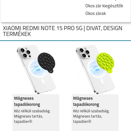
Okos zár kiegészítők
Okos zárak
XIAOMI REDMI NOTE 15 PRO 5G | DIVAT, DESIGN
TERMÉKEK
XIAOMI REDMI NOTE
XIAOMI REDMI NOTE
15 PRO 5G
15 PRO PLUS 5G
Mágneses
Mágneses
tapadókorong
tapadókorong
mobiltelefonhoz,
mobiltelefonhoz,
Kéz nélküli szabadság.
Kéz nélküli szabadság.
Mágneses tartás,
Mágneses tartás,
Fekete
Neonsárga
XIAOMI REDMI NOTE
tapadóerő!
XIAOMI REDMI 15C
tapadóerő!
15 5G