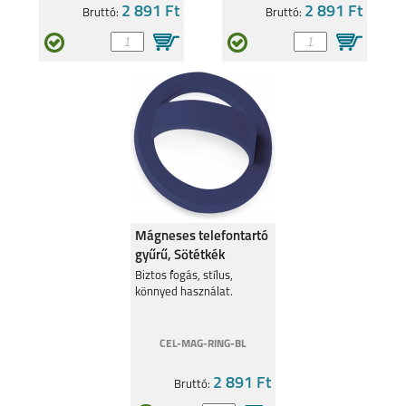
14 PRO 4G
14 PRO PLUS 5G
2 891 Ft
2 891 Ft
Bruttó:
Bruttó:
XIAOMI REDMI NOTE
XIAOMI REDMI NOTE
14 PRO 5G
14 5G
Mágneses telefontartó
gyűrű, Sötétkék
Biztos fogás, stílus,
XIAOMI REDMI NOTE
XIAOMI REDMI 14C
könnyed használat.
14 4G
CEL-MAG-RING-BL
2 891 Ft
Bruttó: