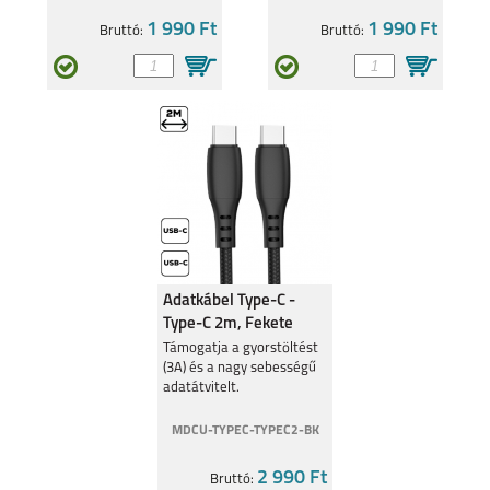
1 990 Ft
1 990 Ft
Bruttó:
Bruttó:
XIAOMI 12T
REDMI 10 5G
XIAOMI REDMI 10C
XIAOMI REDMI NOTE
11S 5G
Adatkábel Type-C -
Type-C 2m, Fekete
Támogatja a gyorstöltést
(3A) és a nagy sebességű
adatátvitelt.
MDCU-TYPEC-TYPEC2-BK
XIAOMI 12 PRO 5G
XIAOMI POCO M4
PRO
2 990 Ft
Bruttó: