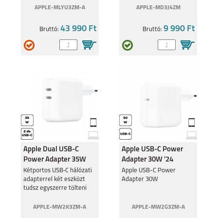
APPLE-MLYU3ZM-A
APPLE-MD3J4ZM
43 990 Ft
9 990 Ft
Bruttó:
Bruttó:
11T PRO
POCO F3 5G
Apple Dual USB-C
Apple USB-C Power
REDMI 10 4G /
POCO M3 PRO
REDMI 10 2022
Power Adapter 35W
Adapter 30W '24
Kétportos USB‑C hálózati
Apple USB-C Power
adapterrel két eszközt
Adapter 30W
tudsz egyszerre tölteni
APPLE-MW2K3ZM-A
APPLE-MW2G3ZM-A