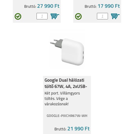
REDMI NOTE 10T 5G
REDMI NOTE 10 PRO
27 990 Ft
17 990 Ft
Bruttó:
Bruttó:
MI 11T
MI NOTE 10 PRO
Google Dual hálózati
töltő 67W, 4A, 2xUSB-
C, fehér
Két port. Villámgyors
töltés. Vége a
REDMI NOTE 10 5G
REDMI NOTE 10S
várakozásnak!
GOOGLE-PIXCHR67W-WH
21 990 Ft
Bruttó: