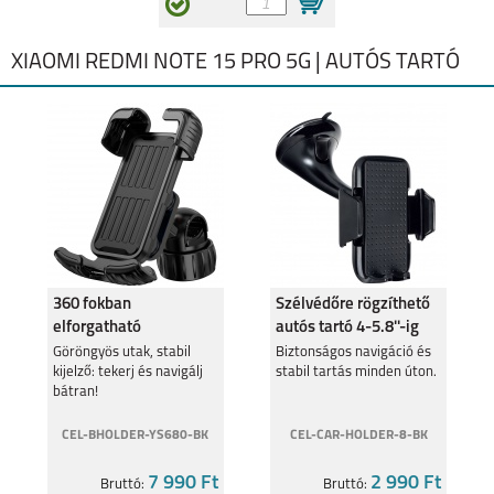
XIAOMI REDMI NOTE 15 PRO 5G | AUTÓS TARTÓ
360 fokban
Szélvédőre rögzíthető
elforgatható
autós tartó 4-5.8''-ig
telefontartó biciklire,
Göröngyös utak, stabil
Biztonságos navigáció és
kijelző: tekerj és navigálj
stabil tartás minden úton.
Fekete
bátran!
CEL-BHOLDER-YS680-BK
CEL-CAR-HOLDER-8-BK
7 990 Ft
2 990 Ft
Bruttó:
Bruttó: