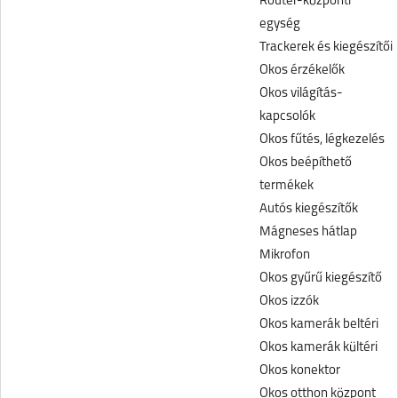
Router-központi
egység
Trackerek és kiegészítői
Okos érzékelők
Okos világítás-
kapcsolók
Okos fűtés, légkezelés
Okos beépíthető
termékek
Autós kiegészítők
Mágneses hátlap
Mikrofon
Okos gyűrű kiegészítő
Okos izzók
Okos kamerák beltéri
Okos kamerák kültéri
Okos konektor
Okos otthon központ