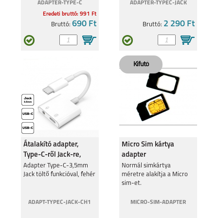
ADAPTER-TYPE-C
ADAPTER-TYPEC-JACK
Eredeti bruttó: 991 Ft
690 Ft
2 290 Ft
Bruttó:
Bruttó:
Átalakító adapter,
Micro Sim kártya
Type-C-ről Jack-re,
adapter
Fehér
Adapter Type-C-3,5mm
Normál simkártya
Jack töltő funkcióval, fehér
méretre alakítja a Micro
sim-et.
ADAPT-TYPEC-JACK-CH1
MICRO-SIM-ADAPTER