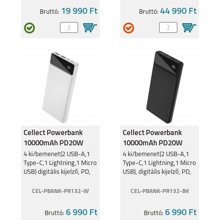
19 990 Ft
44 990 Ft
Bruttó:
Bruttó:
Cellect Powerbank
Cellect Powerbank
10000mAh PD20W
10000mAh PD20W
Fehér PR132
Fekete PR132
4 ki/bemenet(2 USB-A,1
4 ki/bemenet(2 USB-A,1
Type-C,1 Lightning,1 Micro
Type-C,1 Lightning,1 Micro
10000mAh
10000mAh
USB) digitális kijelző, PD,
USB), digitális kijelző, PD,
fehér
fekete
CEL-PBANK-PR132-W
CEL-PBANK-PR132-BK
6 990 Ft
6 990 Ft
Bruttó:
Bruttó: