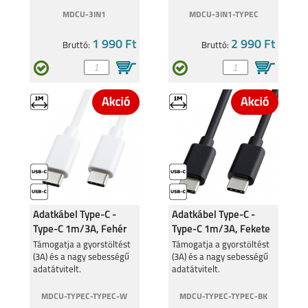
MDCU-3IN1
MDCU-3IN1-TYPEC
1 990 Ft
2 990 Ft
Bruttó:
Bruttó:
XIAOMI 13 LITE 5G
XIAOMI REDMI NOTE
12 PRO 5G
REDMI 12C
XIAOMI 13 PRO
Adatkábel Type-C -
Adatkábel Type-C -
Type-C 1m/3A, Fehér
Type-C 1m/3A, Fekete
Támogatja a gyorstöltést
Támogatja a gyorstöltést
(3A) és a nagy sebességű
(3A) és a nagy sebességű
XIAOMI 13
XIAOMI 12T PRO
adatátvitelt.
adatátvitelt.
MDCU-TYPEC-TYPEC-W
MDCU-TYPEC-TYPEC-BK