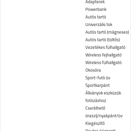
Adapterek
Powerbank
Autós tartó
Univerzális tok
Autós tartó (mágneses)
Autós tartó (töltős)
Vezetékes fülhallgató
Wireless fejhallgató
Wireless fülhallgató
Okosóra
Sport-futó öv
Sportkarpánt
Állványok eszközök
fotózáshoz
Cserélhető
óraszíj/nyakpánt/öv
Kiegészítő