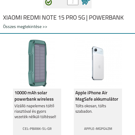
XIAOMI REDMI NOTE 15 PRO 5G | POWERBANK
Összes megtekintése >>
10000 mAh solar
Apple iPhone Air
powerbank wireless
MagSafe akkumulátor
töltéssel,riasztó
Vízálló napelemes töltő
Tölts okosan, tölts
riasztóval és gyors
szabadon.
funkcióval
vezeték nélküli töltéssel!
CEL-PBANK-SL-GR
APPLE-MGPG4ZM