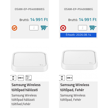
OSAM-EP-P5400BWEG
OSAM-EP-P5400BBEG
14 991 Ft
14 991 Ft
Bruttó:
Bruttó:
Érkezik:
2026.08.14
Samsung Wireless
Samsung Wireless
töltőpad hálózati
töltőpad, Fehér
töltővel,Fehér
Samsung Wireless
Samsung Wireless
töltőpad hálózati
töltőpad, Fehér
töltővel,Fehér