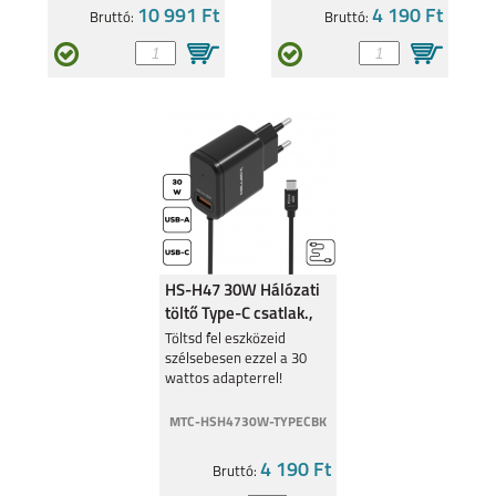
10 991 Ft
4 190 Ft
Bruttó:
Bruttó:
MI NOTE 10 LITE
REDMI NOTE 8 PRO
HS-H47 30W Hálózati
töltő Type-C csatlak.,
Fekete
Töltsd fel eszközeid
szélsebesen ezzel a 30
wattos adapterrel!
MTC-HSH4730W-TYPECBK
4 190 Ft
Bruttó: