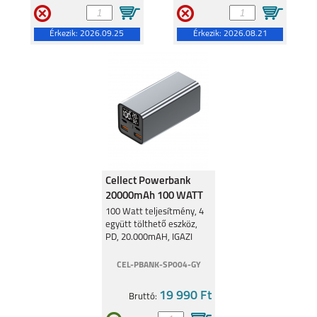
Érkezik:
2026.09.25
Érkezik:
2026.08.21
Cellect Powerbank
20000mAh 100 WATT
100 Watt teljesítmény, 4
együtt tölthető eszköz,
PD, 20.000mAH, IGAZI
ERŐMŰ
CEL-PBANK-SP004-GY
19 990 Ft
Bruttó: