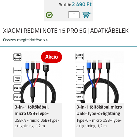
2 490 Ft
Bruttó:
XIAOMI REDMI 12
XIAOMI POCO X5
4G/5G
PRO
XIAOMI REDMI NOTE 15 PRO 5G | ADATKÁBELEK
Összes megtekintése >>
XIAOMI REDMI NOTE
XIAOMI REDMI NOTE
12 4G
12 PRO
3-in-1 töltőkábel,
3-in-1 töltőkábel,micro
XIAOMI POCO X5 5G
XIAOMI REDMI NOTE
micro USB+Type-
USB+Type-c+lightning
12 5G
c+lightning
USB-A - micro USB+Type-
Type-C - micro USB+Type-
c+lightning, 1,2 m
c+lightning, 1,2 m