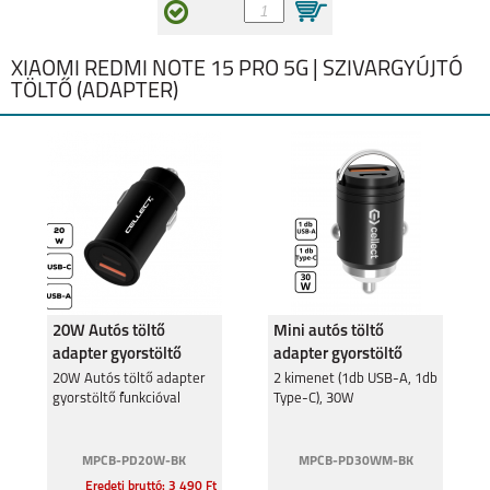
XIAOMI REDMI NOTE 15 PRO 5G | SZIVARGYÚJTÓ
TÖLTŐ (ADAPTER)
20W Autós töltő
Mini autós töltő
adapter gyorstöltő
adapter gyorstöltő
funkcióval
funkcióval 30W
20W Autós töltő adapter
2 kimenet (1db USB-A, 1db
gyorstöltő funkcióval
Type-C), 30W
MPCB-PD20W-BK
MPCB-PD30WM-BK
Eredeti bruttó: 3 490 Ft