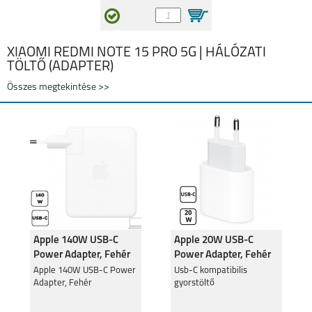
XIAOMI REDMI NOTE 15 PRO 5G | HÁLÓZATI
TÖLTŐ (ADAPTER)
Összes megtekintése >>
XIAOMI 12
REDMI NOTE 11 PRO
REDMI NOTE 11 4G
POCO M4 PRO 5G
Apple 140W USB-C
Apple 20W USB-C
Power Adapter, Fehér
Power Adapter, Fehér
'25
Apple 140W USB-C Power
Usb-C kompatibilis
Adapter, Fehér
gyorstöltő
11T 5G
MI 11 LITE 5G NE