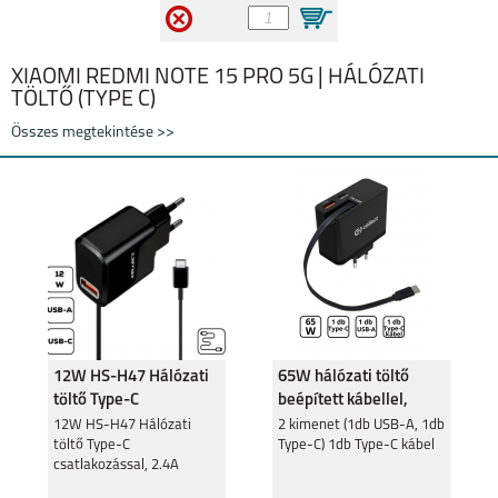
MI 11I
MI 11 LITE 4G
XIAOMI REDMI NOTE 15 PRO 5G | HÁLÓZATI
TÖLTŐ (TYPE C)
Összes megtekintése >>
MI 11 LITE 5G
REDMI 9T
12W HS-H47 Hálózati
65W hálózati töltő
töltő Type-C
beépített kábellel,
MI 10T LITE
MI 10T PRO
csatlakozó,2.4A
Fekete
12W HS-H47 Hálózati
2 kimenet (1db USB-A, 1db
töltő Type-C
Type-C) 1db Type-C kábel
csatlakozással, 2.4A