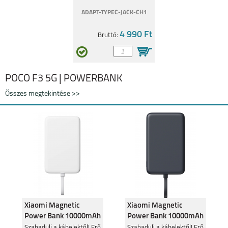
ADAPT-TYPEC-JACK-CH1
4 990 Ft
Bruttó:
POCO F3 5G | POWERBANK
Összes megtekintése >>
Xiaomi Magnetic
Xiaomi Magnetic
Power Bank 10000mAh
Power Bank 10000mAh
beépített Usb-C kábel,
beépített Usb-C kábel,
Szabadulj a kábelektől! Erő
Szabadulj a kábelektől! Erő