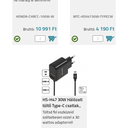
ne maradj le semmiről!
Fehér
HONOR-CHRCC-100W-W
MTC-HSH4730W-TYPECW
10 991 Ft
4 190 Ft
Bruttó:
Bruttó:
11T 5G
MI 11 LITE 5G NE
11T PRO
POCO F3 5G
HS-H47 30W Hálózati
töltő Type-C csatlak.,
Fekete
Töltsd fel eszközeid
szélsebesen ezzel a 30
wattos adapterrel!
REDMI 10 4G /
POCO M3 PRO