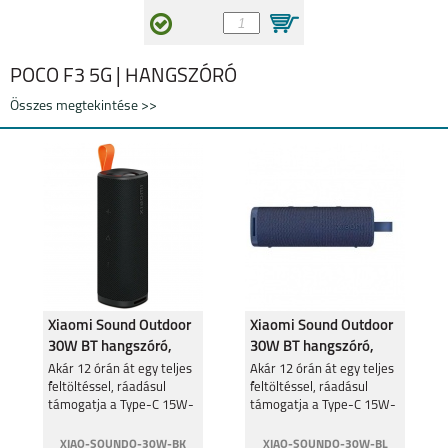
POCO F3 5G | HANGSZÓRÓ
Összes megtekintése >>
Xiaomi Sound Outdoor
Xiaomi Sound Outdoor
30W BT hangszóró,
30W BT hangszóró,
Fekete QBH4261
Kék QBH4265
Akár 12 órán át egy teljes
Akár 12 órán át egy teljes
feltöltéssel, ráadásul
feltöltéssel, ráadásul
támogatja a Type-C 15W-
támogatja a Type-C 15W-
os gyorstöltést is.
os gyorstöltést is.
XIAO-SOUNDO-30W-BK
XIAO-SOUNDO-30W-BL