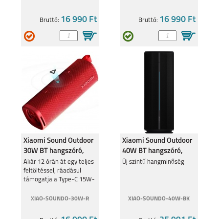
16 990 Ft
16 990 Ft
Bruttó:
Bruttó:
Xiaomi Sound Outdoor
Xiaomi Sound Outdoor
30W BT hangszóró,
40W BT hangszóró,
Piros QBH4263
Fekete QBH4275
Akár 12 órán át egy teljes
Új szintű hangminőség
feltöltéssel, ráadásul
támogatja a Type-C 15W-
os gyorstöltést is.
XIAO-SOUNDO-30W-R
XIAO-SOUNDO-40W-BK