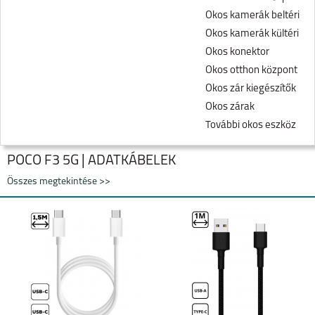
Okos kamerák beltéri
Okos kamerák kültéri
Okos konektor
Okos otthon központ
Okos zár kiegészítők
Okos zárak
További okos eszköz
POCO F3 5G | ADATKÁBELEK
Összes megtekintése >>
XIAOMI REDMI NOTE
XIAOMI REDMI NOTE
15 PRO 5G
15 PRO PLUS 5G