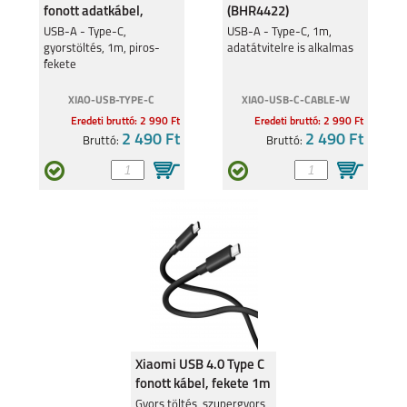
fonott adatkábel,
(BHR4422)
(SJV4110GL)
USB-A - Type-C,
USB-A - Type-C, 1m,
gyorstöltés, 1m, piros-
adatátvitelre is alkalmas
fekete
XIAO-USB-TYPE-C
XIAO-USB-C-CABLE-W
XIAOMI REDMI NOTE
XIAOMI REDMI NOTE
Eredeti bruttó: 2 990 Ft
Eredeti bruttó: 2 990 Ft
14 PRO 4G
14 PRO PLUS 5G
2 490 Ft
2 490 Ft
Bruttó:
Bruttó:
XIAOMI REDMI NOTE
XIAOMI REDMI NOTE
14 PRO 5G
14 5G
Xiaomi USB 4.0 Type C
fonott kábel, fekete 1m
XIAOMI REDMI NOTE
XIAOMI REDMI 14C
BHR087BGL
Gyors töltés, szupergyors