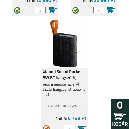
16 990 Ft
25 991 Ft
Bruttó:
Bruttó:
Xiaomi Sound Pocket
5W BT hangszóró,
fekete QBH4269
Vidd magaddal az erőt:
tiszta hangzás, strapabíró
kivitel!
0
XIAO-SOUNDP-5W-BK
6 789 Ft
Bruttó:
KOSÁR