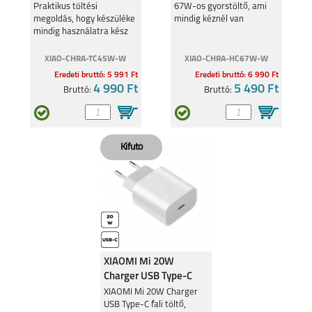
fehér BHR07SLEU
fehér BHR07SKEU
Praktikus töltési
67W-os gyorstöltő, ami
megoldás, hogy készüléke
mindig kéznél van
XIAOMI POCO X5 5G
mindig használatra kész
XIAOMI REDMI NOTE
12 5G
legyen.
XIAO-CHRA-TC45W-W
XIAO-CHRA-HC67W-W
Eredeti bruttó: 5 991 Ft
Eredeti bruttó: 6 990 Ft
4 990 Ft
5 490 Ft
Bruttó:
Bruttó:
XIAOMI 13 LITE 5G
XIAOMI REDMI NOTE
12 PRO 5G
REDMI 12C
XIAOMI 13 PRO
XIAOMI Mi 20W
Charger USB Type-C
fali töltő, fehér
XIAOMI Mi 20W Charger
USB Type-C fali töltő,
BHR4927GL