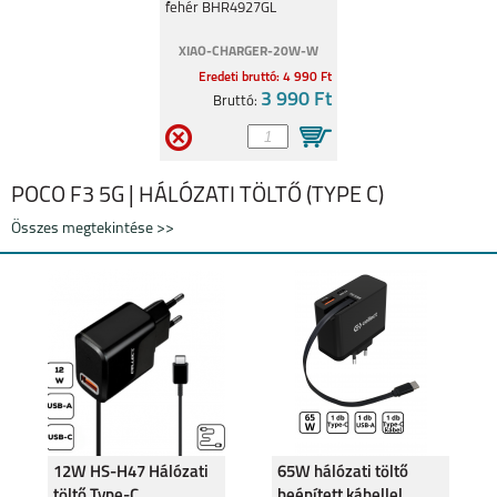
fehér BHR4927GL
XIAO-CHARGER-20W-W
Eredeti bruttó: 4 990 Ft
XIAOMI 13
XIAOMI 12T PRO
3 990 Ft
Bruttó:
POCO F3 5G | HÁLÓZATI TÖLTŐ (TYPE C)
Összes megtekintése >>
XIAOMI 12T
REDMI 10 5G
XIAOMI REDMI 10C
XIAOMI REDMI NOTE
11S 5G
12W HS-H47 Hálózati
65W hálózati töltő
töltő Type-C
beépített kábellel,