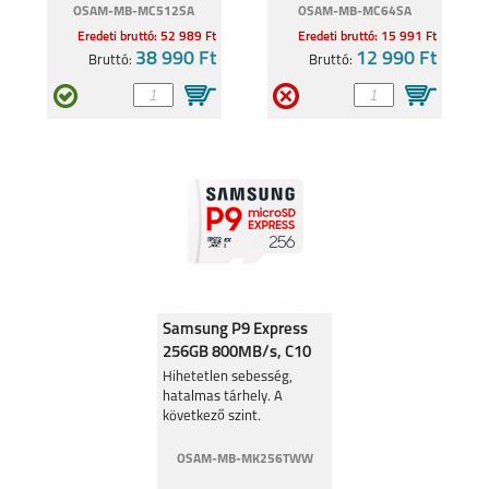
OSAM-MB-MC512SA
OSAM-MB-MC64SA
Eredeti bruttó: 52 989 Ft
Eredeti bruttó: 15 991 Ft
38 990 Ft
12 990 Ft
Bruttó:
Bruttó:
Samsung P9 Express
256GB 800MB/s, C10
V30, U3 90MB/s
Hihetetlen sebesség,
hatalmas tárhely. A
következő szint.
OSAM-MB-MK256TWW