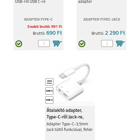
USB-ről USB C-re
adapter
ADAPTER-TYPE-C
ADAPTER-TYPEC-JACK
Eredeti bruttó: 991 Ft
690 Ft
2 290 Ft
Bruttó:
Bruttó:
Átalakító adapter,
Type-C-ről Jack-re,
Fehér
Adapter Type-C-3,5mm
Jack töltő funkcióval, fehér