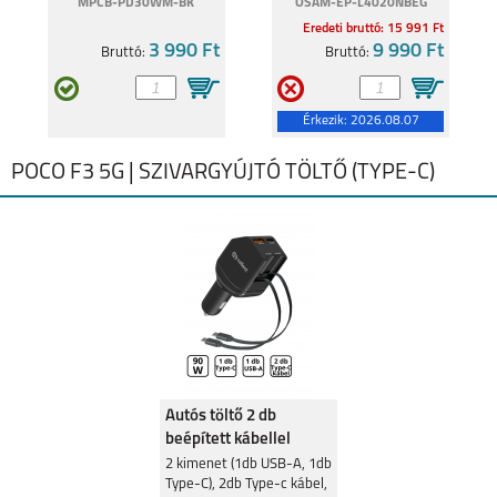
MPCB-PD30WM-BK
OSAM-EP-L4020NBEG
Eredeti bruttó: 15 991 Ft
MI 10T LITE
3 990 Ft
MI 10T PRO
9 990 Ft
Bruttó:
Bruttó:
Érkezik:
2026.08.07
POCO F3 5G | SZIVARGYÚJTÓ TÖLTŐ (TYPE-C)
REDMI NOTE 9
REDMI NOTE 9 PRO
REDMI 9C
REDMI 9
Autós töltő 2 db
beépített kábellel
gyorstöltéssel
2 kimenet (1db USB-A, 1db
Type-C), 2db Type-c kábel,
90W,Fekete