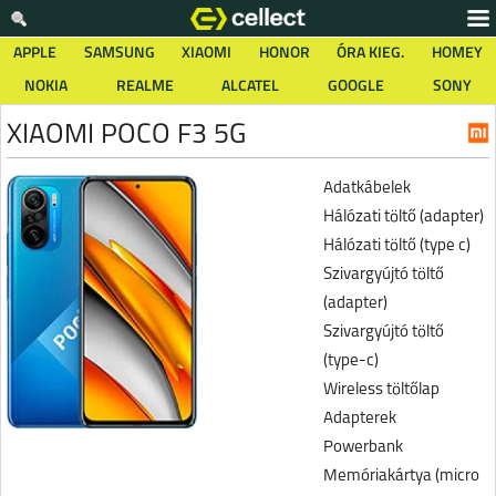
APPLE
SAMSUNG
XIAOMI
HONOR
ÓRA KIEG.
HOMEY
NOKIA
REALME
ALCATEL
GOOGLE
SONY
XIAOMI POCO F3 5G
Adatkábelek
Hálózati töltő (adapter)
Hálózati töltő (type c)
Szivargyújtó töltő
(adapter)
Szivargyújtó töltő
(type-c)
Wireless töltőlap
Adapterek
Powerbank
Memóriakártya (micro