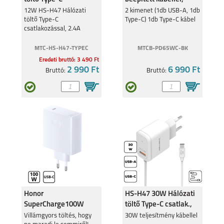
csatlakozó,2.4A
Fekete
12W HS-H47 Hálózati
2 kimenet (1db USB-A, 1db
töltő Type-C
Type-C) 1db Type-C kábel
csatlakozással, 2.4A
XIAOMI 12 PRO 5G
MTC-HS-H47-TYPEC
XIAOMI POCO M4
MTCB-PD65WC-BK
PRO
Eredeti bruttó: 3 490 Ft
2 990 Ft
6 990 Ft
Bruttó:
Bruttó:
XIAOMI 12
REDMI NOTE 11 PRO
Honor
HS-H47 30W Hálózati
SuperCharge100W
töltő Type-C csatlak.,
REDMI NOTE 11 4G
POCO M4 PRO 5G
hálózati töltő Usb-C,
Fehér
Villámgyors töltés, hogy
30W teljesítmény kábellel