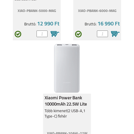
XIAO-PBANK-5000-MAG
XIAO-PBANK-6000-MAG
12 990 Ft
16 990 Ft
Bruttó:
Bruttó:
Xiaomi Power Bank
10000mAh 22.5W Lite
BHR9350
Több kimenet(2 USB-A,1
Type-C) fehér
XIAO-PBANK-10AHL-22W