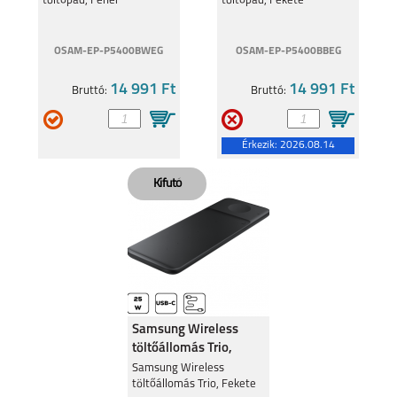
töltőpad, Fehér
töltőpad, Fekete
OSAM-EP-P5400BWEG
OSAM-EP-P5400BBEG
14 991 Ft
14 991 Ft
Bruttó:
Bruttó:
Érkezik:
2026.08.14
Samsung Wireless
töltőállomás Trio,
Fekete
Samsung Wireless
töltőállomás Trio, Fekete