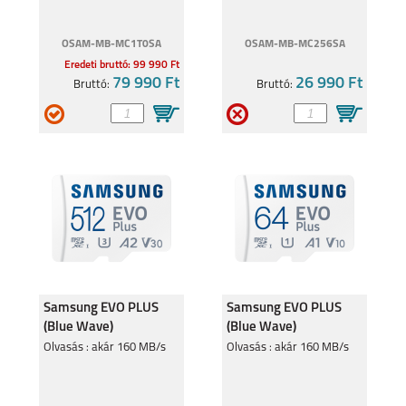
OSAM-MB-MC1T0SA
OSAM-MB-MC256SA
Eredeti bruttó: 99 990 Ft
79 990 Ft
26 990 Ft
Bruttó:
Bruttó:
Samsung EVO PLUS
Samsung EVO PLUS
(Blue Wave)
(Blue Wave)
160MB/sec 512GB
160MB/sec 64GB
Olvasás : akár 160 MB/s
Olvasás : akár 160 MB/s