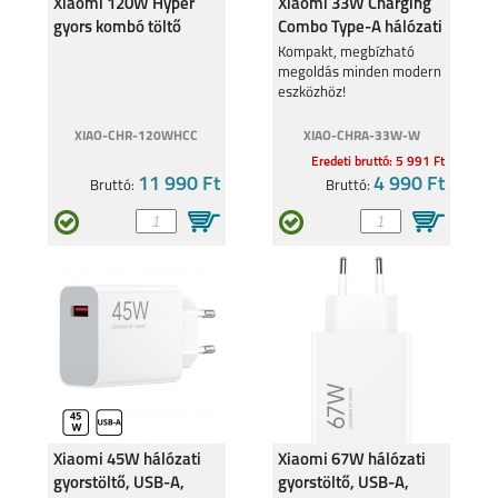
Xiaomi 120W Hyper
Xiaomi 33W Charging
XIAOMI REDMI NOTE
XIAOMI REDMI NOTE
gyors kombó töltő
Combo Type-A hálózati
13 PRO 5G
13 PRO 4G
(Type-A) BHR9462
töltő BHR9956
Kompakt, megbízható
megoldás minden modern
eszközhöz!
XIAO-CHR-120WHCC
XIAO-CHRA-33W-W
Eredeti bruttó: 5 991 Ft
11 990 Ft
4 990 Ft
Bruttó:
Bruttó:
XIAOMI REDMI 12
XIAOMI POCO X5
4G/5G
PRO
XIAOMI REDMI NOTE
XIAOMI REDMI NOTE
12 4G
12 PRO
Xiaomi 45W hálózati
Xiaomi 67W hálózati
gyorstöltő, USB-A,
gyorstöltő, USB-A,