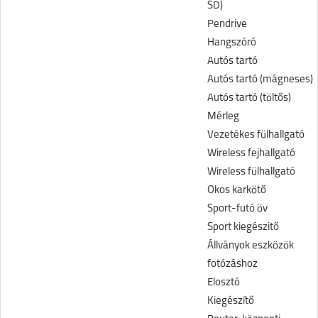
SD)
Pendrive
Hangszóró
Autós tartó
Autós tartó (mágneses)
Autós tartó (töltős)
Mérleg
Vezetékes fülhallgató
Wireless fejhallgató
Wireless fülhallgató
Okos karkötő
Sport-futó öv
Sport kiegészitő
Állványok eszközök
fotózáshoz
Elosztó
Kiegészítő