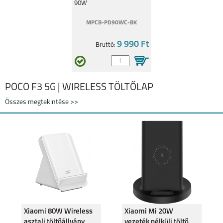
90W
MPCB-PD90WC-BK
REDMI 9AT
REDMI NOTE 8
9 990 Ft
Bruttó:
POCO F3 5G | WIRELESS TÖLTŐLAP
Összes megtekintése >>
MI NOTE 10 LITE
REDMI NOTE 8 PRO
Xiaomi 80W Wireless
Xiaomi Mi 20W
asztali töltőállvány
vezeték nélküli töltő