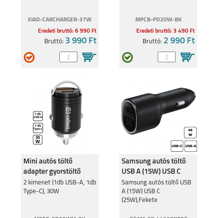
REDMI NOTE 10 5G
REDMI NOTE 10S
XIAO-CARCHARGER-37W
MPCB-PD20W-BK
Eredeti bruttó: 6 990 Ft
Eredeti bruttó: 3 490 Ft
3 990 Ft
2 990 Ft
Bruttó:
Bruttó:
MI 11I
MI 11 LITE 4G
Mini autós töltő
Samsung autós töltő
MI 11 LITE 5G
REDMI 9T
adapter gyorstöltő
USB A (15W) USB C
funkcióval 30W
(25W),Fekete
2 kimenet (1db USB-A, 1db
Samsung autós töltő USB
Type-C), 30W
A (15W) USB C
(25W),Fekete