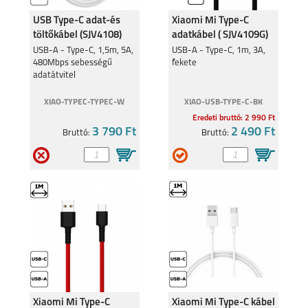
USB Type-C adat-és
Xiaomi Mi Type-C
töltőkábel (SJV4108)
adatkábel ( SJV4109G)
USB-A - Type-C, 1,5m, 5A,
USB-A - Type-C, 1m, 3A,
480Mbps sebességű
fekete
XIAOMI REDMI NOTE
XIAOMI REDMI 15C
adatátvitel
15 5G
XIAO-TYPEC-TYPEC-W
XIAO-USB-TYPE-C-BK
Eredeti bruttó: 2 990 Ft
3 790 Ft
2 490 Ft
Bruttó:
Bruttó:
REDMI NOTE 14S
REDMI NOTE 15 4G
XIAOMI 15
XIAOMI 14
Xiaomi Mi Type-C
Xiaomi Mi Type-C kábel