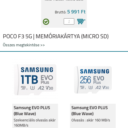
5 991 Ft
Bruttó:
POCO F3 5G | MEMÓRIAKÁRTYA (MICRO SD)
Összes megtekintése >>
Samsung EVO PLUS
Samsung EVO PLUS
(Blue Wave)
(Blue Wave)
160MB/sec 1TB
160MB/sec 256GB
Szekvenciális olvasás akár
Olvasás : akár 160 MB/s
160MB/s