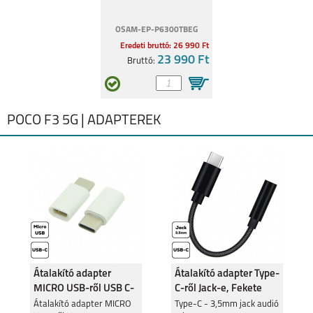
OSAM-EP-P6300TBEG
Eredeti bruttó: 26 990 Ft
23 990 Ft
Bruttó:
POCO F3 5G | ADAPTEREK
Átalakító adapter
Átalakító adapter Type-
MICRO USB-ről USB C-
C-ről Jack-e, Fekete
re
Átalakító adapter MICRO
Type-C - 3,5mm jack audió