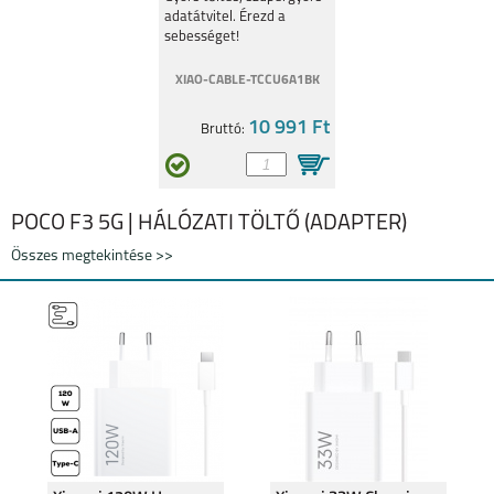
14 4G
adatátvitel. Érezd a
sebességet!
XIAO-CABLE-TCCU6A1BK
10 991 Ft
Bruttó:
REDMI 13 4G
XIAOMI REDMI 13C
POCO F3 5G | HÁLÓZATI TÖLTŐ (ADAPTER)
Összes megtekintése >>
XIAOMI REDMI NOTE
XIAOMI REDMI NOTE
13 PRO+
13