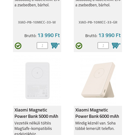
a zsebedben, bárhol.
a zsebedben, bárhol.
fehér
szürk
XIAO-PB-10MICC-33-W
XIAO-PB-10MICC-33-GR
13 990 Ft
13 990 Ft
Bruttó:
Bruttó:
Xiaomi Magnetic
Xiaomi Magnetic
Power Bank 5000 mAh
Power Bank 6000 mAh
fehér BHR9303
fehér BHR9074
Vezeték nélküli töltés
Mindig kéznél van. Soha
MagSafe-kompatibilis
többé lemerült telefon.
eszközökhöz.