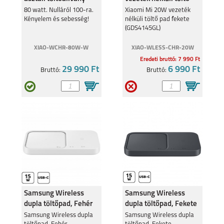
fehér BHR8304
pad fekete
80 watt. Nulláról 100-ra.
Xiaomi Mi 20W vezeték
Kényelem és sebesség!
nélküli töltő pad fekete
(GDS4145GL)
(GDS4145GL)
XIAO-WCHR-80W-W
XIAO-WLESS-CHR-20W
Eredeti bruttó: 7 990 Ft
29 990 Ft
6 990 Ft
Bruttó:
Bruttó:
Samsung Wireless
Samsung Wireless
dupla töltőpad, Fehér
dupla töltőpad, Fekete
Samsung Wireless dupla
Samsung Wireless dupla