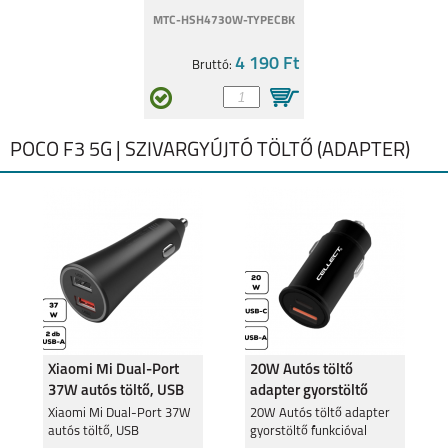
REDMI 10 2022
MTC-HSH4730W-TYPECBK
4 190 Ft
Bruttó:
POCO F3 5G | SZIVARGYÚJTÓ TÖLTŐ (ADAPTER)
REDMI NOTE 10T 5G
REDMI NOTE 10 PRO
MI 11T
MI NOTE 10 PRO
Xiaomi Mi Dual-Port
20W Autós töltő
37W autós töltő, USB
adapter gyorstöltő
funkcióval
Xiaomi Mi Dual-Port 37W
20W Autós töltő adapter
autós töltő, USB
gyorstöltő funkcióval