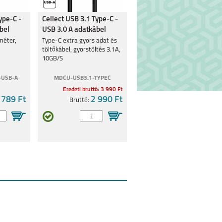
ype-C -
Cellect USB 3.1 Type-C -
bel
USB 3.0 A adatkábel
méter,
Type-C extra gyors adat és
töltőkábel, gyorstöltés 3.1A,
10GB/S
-USB-A
MDCU-USB3.1-TYPEC
Eredeti bruttó: 3 990 Ft
 789 Ft
2 990 Ft
Bruttó: