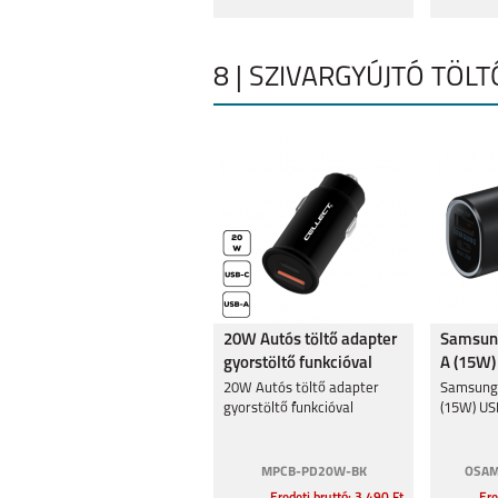
8 | SZIVARGYÚJTÓ TÖLT
20W Autós töltő adapter
Samsung
gyorstöltő funkcióval
A (15W)
(25W),F
20W Autós töltő adapter
Samsung 
gyorstöltő funkcióval
(15W) US
MPCB-PD20W-BK
OSAM