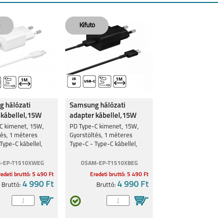
 hálózati
Samsung hálózati
 kábellel,15W
adapter kábellel,15W
Fekete
C kimenet, 15W,
PD Type-C kimenet, 15W,
tés, 1 méteres
Gyorstöltés, 1 méteres
Type-C kábellel,
Type-C - Type-C kábellel,
Fekete
-EP-T1510XWEG
OSAM-EP-T1510XBEG
edeti bruttó: 5 490 Ft
Eredeti bruttó: 5 490 Ft
4 990 Ft
4 990 Ft
Bruttó:
Bruttó: