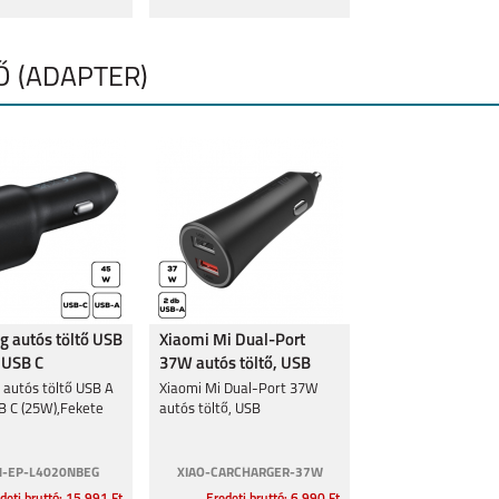
Ő (ADAPTER)
 autós töltő USB
Xiaomi Mi Dual-Port
 USB C
37W autós töltő, USB
ekete
autós töltő USB A
Xiaomi Mi Dual-Port 37W
B C (25W),Fekete
autós töltő, USB
-EP-L4020NBEG
XIAO-CARCHARGER-37W