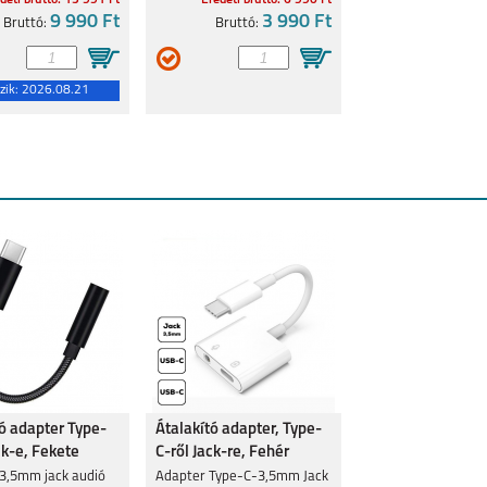
deti bruttó: 15 991 Ft
Eredeti bruttó: 6 990 Ft
9 990 Ft
3 990 Ft
Bruttó:
Bruttó:
zik:
2026.08.21
tó adapter Type-
Átalakító adapter, Type-
ck-e, Fekete
C-ről Jack-re, Fehér
 3,5mm jack audió
Adapter Type-C-3,5mm Jack