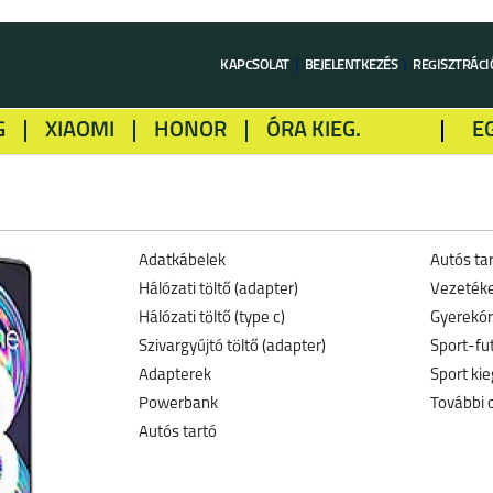
KAPCSOLAT
BEJELENTKEZÉS
REGISZTRÁCI
G
XIAOMI
HONOR
ÓRA KIEG.
E
LME
ALCATEL
GOOGLE
SONY
Adatkábelek
Autós ta
Hálózati töltő (adapter)
Vezetéke
Hálózati töltő (type c)
Gyerekó
Szivargyújtó töltő (adapter)
Sport-fu
Adapterek
Sport kie
Powerbank
További 
Autós tartó