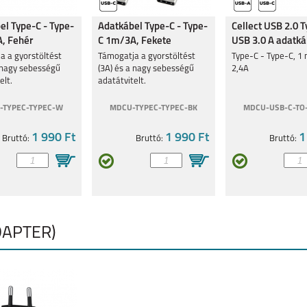
el Type-C - Type-
Adatkábel Type-C - Type-
Cellect USB 2.0 T
, Fehér
C 1m/3A, Fekete
USB 3.0 A adatká
5
REALMEGT
REALME 8I
REALME C11
a a gyorstöltést
Támogatja a gyorstöltést
Type-C - Type-C, 1 
EXPLORER MASTER
a nagy sebességű
(3A) és a nagy sebességű
2,4A
elt.
adatátvitelt.
-TYPEC-TYPEC-W
MDCU-TYPEC-TYPEC-BK
MDCU-USB-C-TO
1 990 Ft
1 990 Ft
1
Bruttó:
Bruttó:
Bruttó:
GT MASTER
C25Y
8
DAPTER)