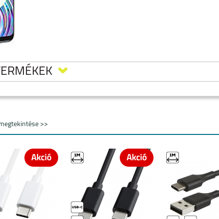
TERMÉKEK
megtekintése >>
 50
REALME 11 5G
REALME 9 PRO 5G
REALME C55