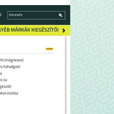
Ó
GYÉB MÁRKÁK KIEGÉSZÍTŐI
rtó (mágneses)
s fülhallgató
ra
tó öv
gészitő
okos eszköz