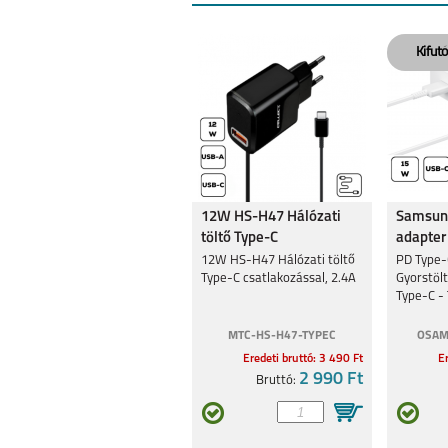
12W HS-H47 Hálózati
Samsung
töltő Type-C
adapter
csatlakozó,2.4A
12W HS-H47 Hálózati töltő
PD Type-
Type-C csatlakozással, 2.4A
Gyorstöl
Type-C - 
Fehér
MTC-HS-H47-TYPEC
OSAM
Eredeti bruttó: 3 490 Ft
Er
2 990 Ft
Bruttó: