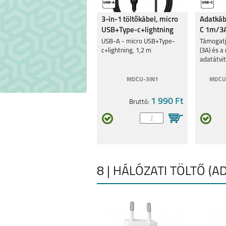
3-in-1 töltőkábel, micro
Adatkáb
USB+Type-c+lightning
C 1m/3A
REALME 9 5G
REALME C3
USB-A - micro USB+Type-
Támogatj
c+lightning, 1,2 m
(3A) és 
adatátvit
MDCU-3IN1
MDCU
1 990 Ft
Bruttó:
8 5G
C21Y
8 | HÁLÓZATI TÖLTŐ (A
8 PRO
7I