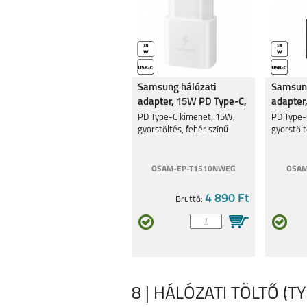
Samsung hálózati
Samsung
adapter, 15W PD Type-C,
adapter
Fehér
Fekete
PD Type-C kimenet, 15W,
PD Type-
gyorstöltés, fehér színű
gyorstölt
OSAM-EP-T1510NWEG
OSAM
4 890 Ft
Bruttó:
8 | HÁLÓZATI TÖLTŐ (TY