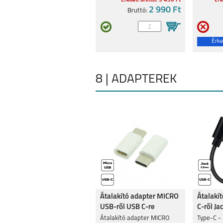
Eredeti bruttó: 3 490 Ft
Ere
2 990 Ft
Bruttó:
Érke
8 | ADAPTEREK
Átalakító adapter MICRO
Átalakí
USB-ről USB C-re
C-ről Ja
Átalakító adapter MICRO
Type-C -