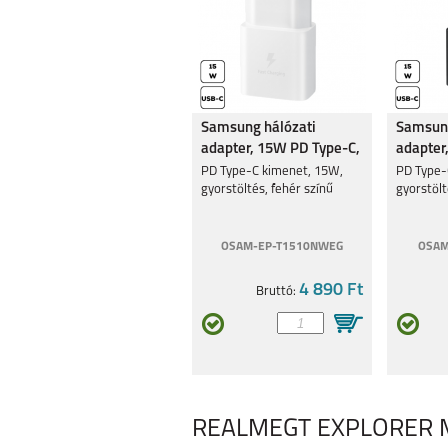
Samsung hálózati
Samsung
adapter, 15W PD Type-C,
adapter
Fehér
Fekete
PD Type-C kimenet, 15W,
PD Type-
gyorstöltés, fehér színű
gyorstölt
OSAM-EP-T1510NWEG
OSAM
4 890 Ft
Bruttó:
REALMEGT EXPLORER MA