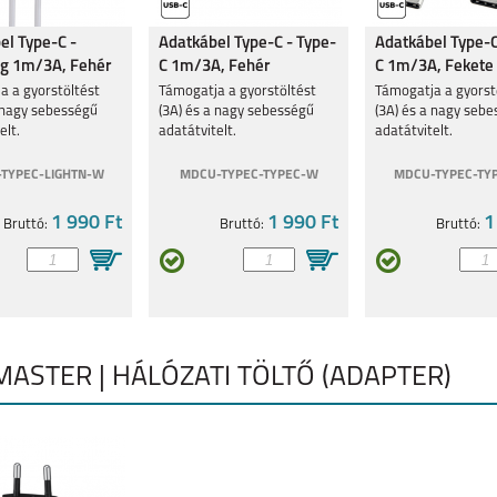
el Type-C -
Adatkábel Type-C - Type-
Adatkábel Type-C
ng 1m/3A, Fehér
C 1m/3A, Fehér
C 1m/3A, Fekete
5
REALMEGT
REALME 8I
REALME C11
a a gyorstöltést
Támogatja a gyorstöltést
Támogatja a gyorst
EXPLORER MASTER
a nagy sebességű
(3A) és a nagy sebességű
(3A) és a nagy seb
elt.
adatátvitelt.
adatátvitelt.
TYPEC-LIGHTN-W
MDCU-TYPEC-TYPEC-W
MDCU-TYPEC-TY
1 990 Ft
1 990 Ft
1
Bruttó:
Bruttó:
Bruttó:
GT MASTER
C25Y
8
ASTER | HÁLÓZATI TÖLTŐ (ADAPTER)