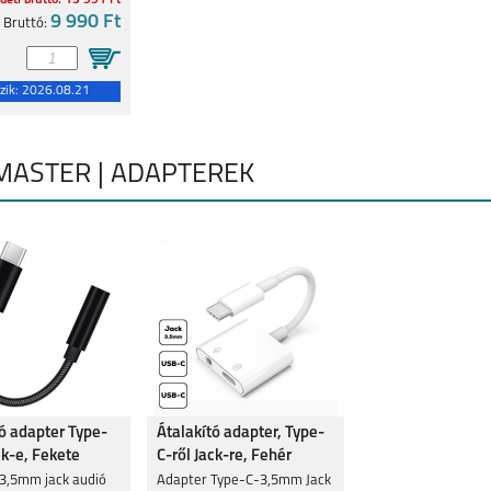
deti bruttó: 15 991 Ft
9 990 Ft
Bruttó:
zik:
2026.08.21
MASTER | ADAPTEREK
tó adapter Type-
Átalakító adapter, Type-
ck-e, Fekete
C-ről Jack-re, Fehér
 3,5mm jack audió
Adapter Type-C-3,5mm Jack