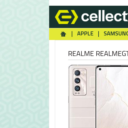
APPLE
SAMSUN
HOMEY
NOKIA
REA
REALME REALMEG