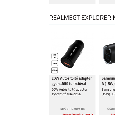
REALMEGT EXPLORER M
20W Autós töltő adapter
Samsung
gyorstöltő funkcióval
A (15W)
(25W),F
20W Autós töltő adapter
Samsung 
gyorstöltő funkcióval
(15W) US
MPCB-PD20W-BK
OSAM