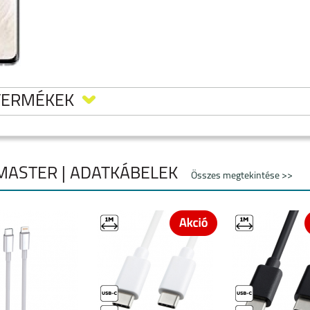
TERMÉKEK
MASTER | ADATKÁBELEK
Összes megtekintése >>
 50
REALME 11 5G
REALME 9 PRO 5G
REALME C55