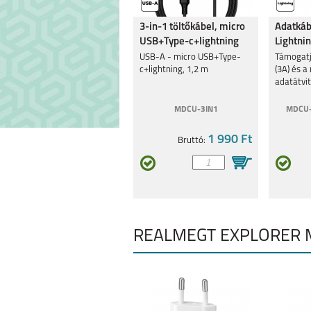
3-in-1 töltőkábel, micro
Adatkáb
USB+Type-c+lightning
Lightni
REALME 9 5G
REALME C3
USB-A - micro USB+Type-
Támogatj
c+lightning, 1,2 m
(3A) és 
adatátvit
MDCU-3IN1
MDCU-
1 990 Ft
Bruttó:
8 5G
C21Y
REALMEGT EXPLORER M
8 PRO
7I