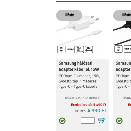
Samsung hálózati
Samsung
adapter kábellel,15W
adapter
Fekete
PD Type-C kimenet, 15W,
PD Type-
Gyorstöltés, 1 méteres
Gyorstöl
Type-C - Type-C kábellel,
Type-C - 
Fehér
Fekete
OSAM-EP-T1510XWEG
OSAM
Eredeti bruttó: 5 490 Ft
Er
4 990 Ft
Bruttó: