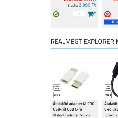
Eredeti bruttó: 3 490 Ft
Ere
2 990 Ft
Bruttó:
Érke
REALMEGT EXPLORER 
Átalakító adapter MICRO
Átalakí
USB-ről USB C-re
C-ről Ja
Átalakító adapter MICRO
Type-C -