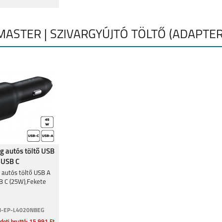
ASTER | SZIVARGYÚJTÓ TÖLTŐ (ADAPTER
 autós töltő USB
 USB C
ekete
autós töltő USB A
B C (25W),Fekete
-EP-L4020NBEG