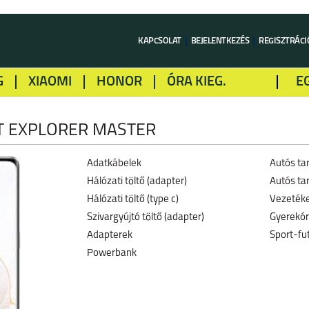
KAPCSOLAT
BEJELENTKEZÉS
REGISZTRÁCI
G
XIAOMI
HONOR
ÓRA KIEG.
E
LME
ALCATEL
GOOGLE
SONY
T EXPLORER MASTER
Adatkábelek
Autós ta
Hálózati töltő (adapter)
Autós ta
Hálózati töltő (type c)
Vezetéke
Szivargyújtó töltő (adapter)
Gyerekó
Adapterek
Sport-fu
Powerbank