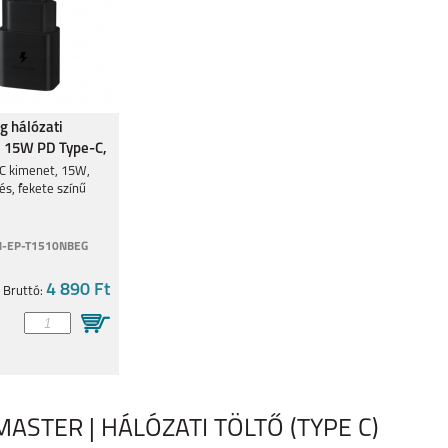
 hálózati
, 15W PD Type-C,
C kimenet, 15W,
és, fekete színű
-EP-T1510NBEG
4 890 Ft
Bruttó:
STER | HÁLÓZATI TÖLTŐ (TYPE C)