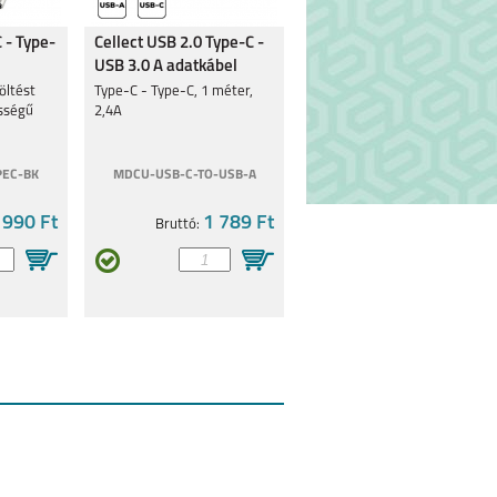
 - Type-
Cellect USB 2.0 Type-C -
USB 3.0 A adatkábel
öltést
Type-C - Type-C, 1 méter,
ességű
2,4A
PEC-BK
MDCU-USB-C-TO-USB-A
 990 Ft
1 789 Ft
Bruttó: