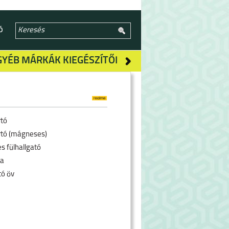
Ó
GYÉB MÁRKÁK KIEGÉSZÍTŐI
rtó
rtó (mágneses)
s fülhallgató
ra
tó öv