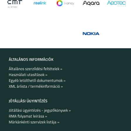
IPHONE 17 PRO MAX
IPHONE 17 PRO
IPHONE AIR
IPHONE 17
ÁLTALÁNOS INFORMÁCIÓK
Általános szerződési feltételek »
Használati utasítások »
Egyéb letölthető dokumentumok »
XML árlista / termékinformáció »
IPHONE 16E
IPHONE 16 PRO MAX
JÓTÁLLÁSI ÜGYINTÉZÉS
Jótállási ügyintézés - jegyzőkönyvek »
RMA folyamat leírása »
Márkánkénti szervízek listája »