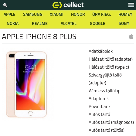
APPLE
SAMSUNG
XIAOMI
HONOR
ÓRA KIEG.
HOMEY
NOKIA
REALME
ALCATEL
GOOGLE
SONY
APPLE IPHONE 8 PLUS
Adatkábelek
Hálózati töltő (adapter)
Hálózati töltő (type c)
Szivargyújtó töltő
(adapter)
Wireless töltőlap
Adapterek
Powerbank
Autós tartó
Autós tartó (mágneses)
Autós tartó (töltős)