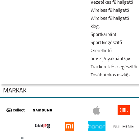
Vezetékes fülhallgató
Wireless fülhallgató
Wireless fülhallgató
kieg.
Sportkarpánt
Sport kiegészitő
Cserélhető
óraszíj/nyakpánt/öv
Trackerek és kiegészítői
További okos eszköz
MÁRKÁK