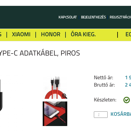
KAPCSOLAT
BEJELENTKEZÉS
REGISZTRÁCI
G
XIAOMI
HONOR
ÓRA KIEG.
E
LME
ALCATEL
GOOGLE
SONY
YPE-C ADATKÁBEL, PIROS
Nettó ár:
1 
Bruttó ár:
2 
Készleten:
KOSÁRB