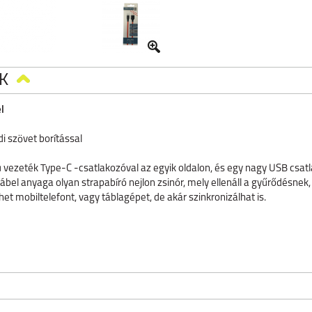
K
l
di szövet borítással
 vezeték Type-C -csatlakozóval az egyik oldalon, és egy nagy USB csat
ábel anyaga olyan strapabíró nejlon zsinór, mely ellenáll a gyűrődésnek
et mobiltelefont, vagy táblagépet, de akár szinkronizálhat is.