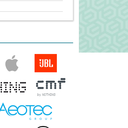
Ú TYPE-C ADATKÁBEL,
s, USB-A - Type-C,1m,
ést (2,4A)
 TESZEM