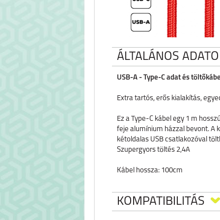
ÁLTALÁNOS ADATO
USB-A - Type-C adat és töltőkábe
Extra tartós, erős kialakítás, egye
Ez a Type-C kábel egy 1 m hosszú
feje alumínium házzal bevont. A k
kétoldalas USB csatlakozóval tölth
Szupergyors töltés 2,4A
Kábel hossza: 100cm
KOMPATIBILITÁS