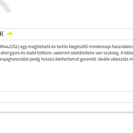
K
R4422GL) egy megbízható és tartós kiegészítő mindennapi használatra.
ahol gyors és stabil töltésre, valamint adatátvitelre van szükség. A kábel
 anyaghasználat pedig hosszú élettartamot garantál. Ideális választás 