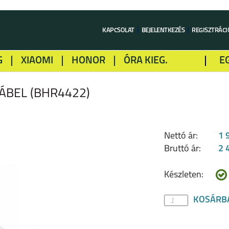
KAPCSOLAT
BEJELENTKEZÉS
REGISZTRÁCI
G
XIAOMI
HONOR
ÓRA KIEG.
E
LME
ALCATEL
GOOGLE
SONY
KÁBEL (BHR4422)
Nettó ár:
1 
Bruttó ár:
2 
Készleten:
KOSÁRB