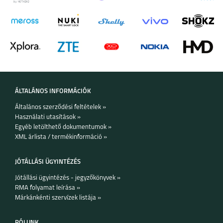
IPHONE 17
IPHONE 16E
IPHONE 16 PRO MAX
ÁLTALÁNOS INFORMÁCIÓK
Általános szerződési feltételek »
Használati utasítások »
Egyéb letölthető dokumentumok »
IPHONE 16 PLUS
IPHONE 16 PRO
IPHONE 16
XML árlista / termékinformáció »
JÓTÁLLÁSI ÜGYINTÉZÉS
Jótállási ügyintézés - jegyzőkönyvek »
RMA folyamat leírása »
Márkánkénti szervízek listája »
IPHONE 15 PRO MAX
IPHONE 15 PLUS
IPHONE 15 PRO
RÓLUNK