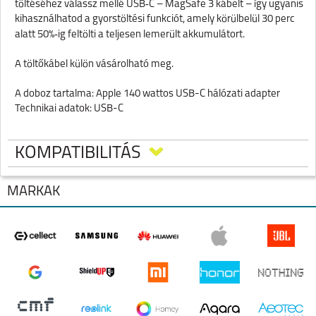
‑
t
ö
lt
é
s
é
hez v
á
lassz mell
é
USB
C
–
MagSafe 3 k
á
belt
–
í
gy ugyanis
kihaszn
á
l
hatod a gyors
t
ö
lt
é
si funkci
ó
t, amely k
ö
r
ü
l
bel
ü
l 30 perc
‑
alatt 50%
ig felt
ö
lti a teljesen lemer
ü
lt akkumul
á
tort.
A töltőkábel külön vásárolható meg.
A doboz tartalma: Apple 140 wattos USB-C hálózati adapter
Technikai adatok: USB-C
KOMPATIBILITÁS
MÁRKÁK
IPHONE 17 PRO MAX
IPHONE 17 PRO
IPHONE AIR