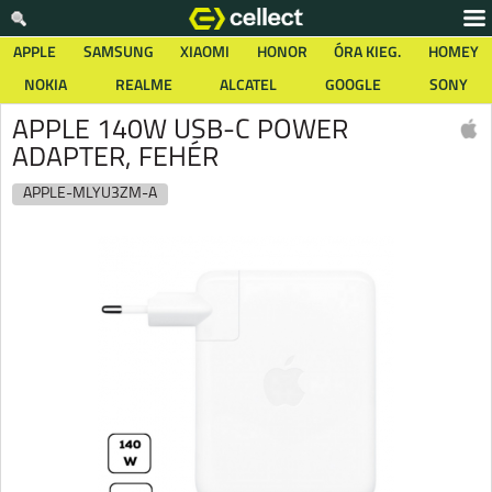
APPLE
SAMSUNG
XIAOMI
HONOR
ÓRA KIEG.
HOMEY
NOKIA
REALME
ALCATEL
GOOGLE
SONY
APPLE 140W USB-C POWER
ADAPTER, FEHÉR
APPLE-MLYU3ZM-A