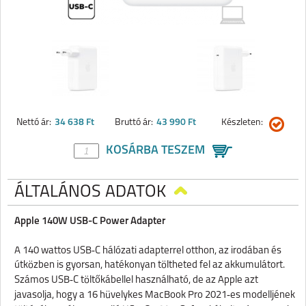
Nettó ár:
34 638 Ft
Bruttó ár:
43 990 Ft
Készleten:
KOSÁRBA TESZEM
ÁLTALÁNOS ADATOK
Apple 140W USB-C Power Adapter
‑
A 140 wattos USB
C h
á
l
ó
zati adapterrel otthon, az irod
á
ban
é
s
ú
tk
ö
zben is gyorsan, hat
é
konyan t
ö
ltheted fel az akkumul
á
tort.
‑
Sz
á
mos USB
C t
ö
lt
ő­
k
á
bellel haszn
á
lhat
ó
, de az Apple azt
‑
javasolja, hogy a 16 h
ü
velykes MacBook Pro 2021
es modellj
é
nek