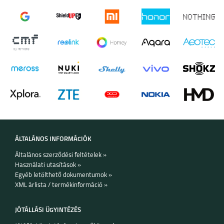
SAMSUNG GALAXY
SAMSUNG GALAXY
WATCH ULTRA2
WATCH9
SAMSUNG GALAXY
SAMSUNG GALAXY
WATCH 8 CLASSIC
WATCH 8
ÁLTALÁNOS INFORMÁCIÓK
Általános szerződési feltételek »
Használati utasítások »
Egyéb letölthető dokumentumok »
XML árlista / termékinformáció »
SAMSUNG GALAXY
APPLE WATCH
WATCH ULTRA
ULTRA 2
JÓTÁLLÁSI ÜGYINTÉZÉS