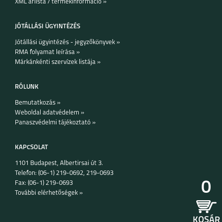
XML árlista / termékinformáció »
SAMSUNG GALAXY
APPLE WATCH
WATCH ULTRA
ULTRA 2
JÓTÁLLÁSI ÜGYINTÉZÉS
Jótállási ügyintézés - jegyzőkönyvek »
RMA folyamat leírása »
Márkánkénti szervízek listája »
RÓLUNK
APPLE WATCH
APPLE WATCH
SERIES 9 (45 MM)
SERIES 9 (41 MM)
Bemutatkozás »
Weboldal adatvédelem »
Panaszvédelmi tájékoztató »
KAPCSOLAT
1101 Budapest, Albertirsai út 3.
SAMSUNG GALAXY
GARMIN FENIX 7S
Telefon: (06-1) 219-0692, 219-0693
WATCH 6 44 MM/ 6
0
Fax: (06-1) 219-0693
CLASSIC 43MM
További elérhetőségek »
KOSÁR