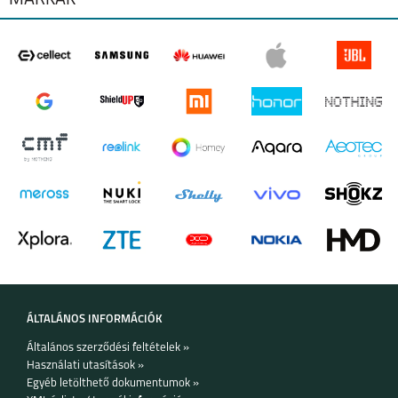
SAMSUNG GALAXY
SAMSUNG GALAXY
WATCH ULTRA2
WATCH9
SAMSUNG GALAXY
SAMSUNG GALAXY
WATCH 8 CLASSIC
WATCH 8
ÁLTALÁNOS INFORMÁCIÓK
Általános szerződési feltételek »
Használati utasítások »
Egyéb letölthető dokumentumok »