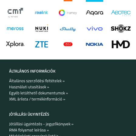
SAMSUNG GALAXY
SAMSUNG GALAXY
WATCH ULTRA2
WATCH9
SAMSUNG GALAXY
SAMSUNG GALAXY
WATCH 8 CLASSIC
WATCH 8
ÁLTALÁNOS INFORMÁCIÓK
Általános szerződési feltételek »
Használati utasítások »
Egyéb letölthető dokumentumok »
XML árlista / termékinformáció »
SAMSUNG GALAXY
APPLE WATCH
WATCH ULTRA
ULTRA 2
JÓTÁLLÁSI ÜGYINTÉZÉS
Jótállási ügyintézés - jegyzőkönyvek »
RMA folyamat leírása »