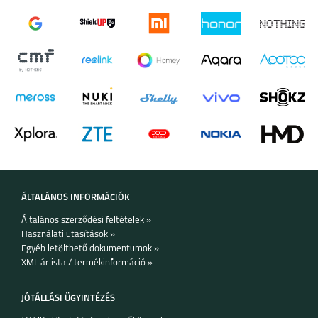
SAMSUNG GALAXY
SAMSUNG GALAXY
WATCH ULTRA2
WATCH9
SAMSUNG GALAXY
SAMSUNG GALAXY
WATCH 8 CLASSIC
WATCH 8
ÁLTALÁNOS INFORMÁCIÓK
Általános szerződési feltételek »
Használati utasítások »
Egyéb letölthető dokumentumok »
XML árlista / termékinformáció »
SAMSUNG GALAXY
APPLE WATCH
WATCH ULTRA
ULTRA 2
JÓTÁLLÁSI ÜGYINTÉZÉS