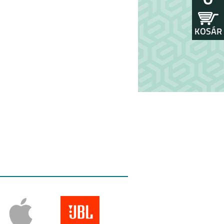
0
KOSÁR