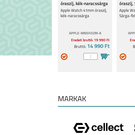
óraszíj, kék-naracssárga
óraszíj,
APPLE WATCH ULTRA
APPLE WAT
Apple Watch 41mm óraszíj,
Apple Wa
2
SERIES 9 (45
kék-naracssárga
Sárga-fe
APPLE-MN5H3ZM-A
APP
Eredeti bruttó: 19 990 Ft
Ere
14 990 Ft
Bruttó:
B
GARMIN FENIX 7X
GARMIN FENI
PRO
MÁRKÁK
APPLE WATCH SE
APPLE WATCH
(2022) 40MM
(2022) 44