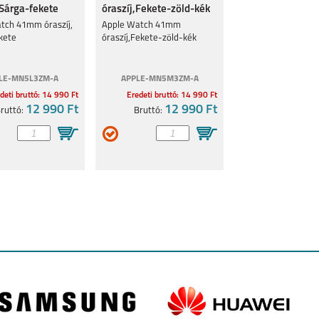
 Sárga-fekete
óraszíj,Fekete-zöld-kék
CH
APPLE WATCH
SAMSUNG GALAXY
GARMIN FENIX 7S
tch 41mm óraszíj,
Apple Watch 41mm
 MM)
SERIES 9 (41 MM)
WATCH 6 44 MM/ 6
CLASSIC 43MM
kete
óraszíj,Fekete-zöld-kék
LE-MN5L3ZM-A
APPLE-MN5M3ZM-A
deti bruttó: 14 990 Ft
Eredeti bruttó: 14 990 Ft
12 990 Ft
12 990 Ft
ruttó:
Bruttó:
X 7X
APPLE WATCH
APPLE WATCH
APPLE WATCH ULTRA
SERIES 8, 41MM
SERIES 8, 45MM
49MM
 SE
SAMSUNG GALAXY
SAMSUNG GALAXY
SAMSUNG GALAXY
MM
WATCH 5 PRO 45MM
WATCH 5, 40MM
WATCH 5, 44MM