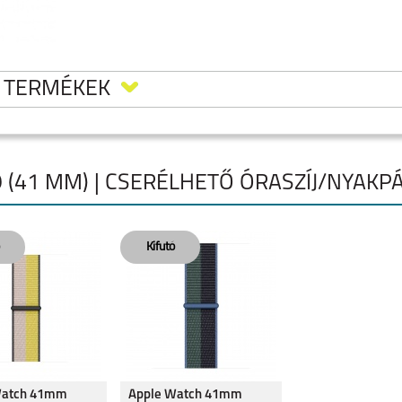
. TERMÉKEK
 (41 MM) | CSERÉLHETŐ ÓRASZÍJ/NYAKP
LAXY
SAMSUNG GALAXY
SAMSUNG GALAXY
SAMSUNG GALAXY
WATCH 8 CLASSIC
WATCH 8
WATCH ULTRA
Watch 41mm
Apple Watch 41mm