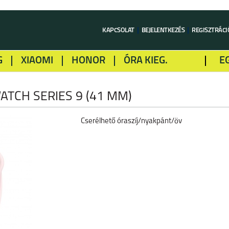
KAPCSOLAT
BEJELENTKEZÉS
REGISZTRÁCI
G
XIAOMI
HONOR
ÓRA KIEG.
E
LME
ALCATEL
GOOGLE
SONY
ATCH SERIES 9 (41 MM)
Cserélhető óraszíj/nyakpánt/öv