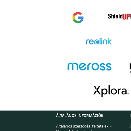
HUAWEI WATCHGT 3
HUAWEI WATCH
PRO 49MM
PRO 46M
APPLE WATCH
APPLE WAT
SERIES 7, 45MM
SERIES SE-6, 
APPLE WATCH
APPLE WAT
SERIES 1-3, 38 MM
SERIES 1-3, 4
ÁLTALÁNOS INFORMÁCIÓK
Általános szerződési feltételek »