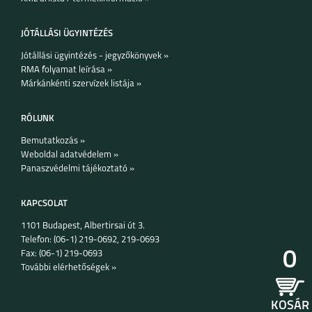
JÓTÁLLÁSI ÜGYINTÉZÉS
Jótállási ügyintézés - jegyzőkönyvek »
RMA folyamat leírása »
HUAWEI WATCH GT 3
HUAWEI WATCH GT 3
Márkánkénti szervízek listája »
46MM
42MM
RÓLUNK
Bemutatkozás »
Weboldal adatvédelem »
Panaszvédelmi tájékoztató »
APPLE WATCH
APPLE WATCH
SERIES 7, 41MM
SERIES 7, 45MM
KAPCSOLAT
1101 Budapest, Albertirsai út 3.
Telefon: (06-1) 219-0692, 219-0693
0
Fax: (06-1) 219-0693
További elérhetőségek »
APPLE WATCH
APPLE WATCH
SERIES SE-6, 40 MM
SERIES SE-6, 44 MM
KOSÁR