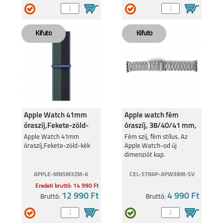
SAMSUNG GALAXY
APPLE WATCH
WATCH ULTRA
ULTRA 2
APPLE WATCH
APPLE WATCH
SERIES 9 (45 MM)
SERIES 9 (41 MM)
Apple Watch 41mm
Apple watch fém
óraszíj,Fekete-zöld-
óraszíj, 38/40/41 mm,
kék
Ezüst
Apple Watch 41mm
Fém szíj, fém stílus. Az
óraszíj,Fekete-zöld-kék
Apple Watch-od új
dimenziót kap.
SAMSUNG GALAXY
GARMIN FENIX 7S
APPLE-MN5M3ZM-A
CEL-STRAP-APW38M-SV
WATCH 6 44 MM/ 6
CLASSIC 43MM
Eredeti bruttó: 14 990 Ft
12 990 Ft
4 990 Ft
Bruttó:
Bruttó: