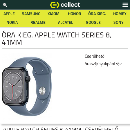
APPLE
SAMSUNG
XIAOMI
HONOR
ÓRA KIEG.
HOMEY
NOKIA
REALME
ALCATEL
GOOGLE
SONY
ÓRA KIEG. APPLE WATCH SERIES 8,
41MM
Cserélhető
óraszíj/nyakpánt/öv