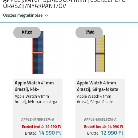
APPLE WATCH SERIES 8, 41MM | CSERÉLHETŐ
ÓRASZÍJ/NYAKPÁNT/ÖV
Összes megtekintése >>
SAMSUNG GALAXY
SAMSUNG GALAXY
WATCH ULTRA2
WATCH9
Apple Watch 41mm
Apple Watch 41mm
óraszíj, kék-
óraszíj, Sárga-fekete
naracssárga
Apple Watch 41mm
Apple Watch 41mm
SAMSUNG GALAXY
SAMSUNG GALAXY
óraszíj, kék-naracssárga
óraszíj, Sárga-fekete
WATCH 8 CLASSIC
WATCH 8
APPLE-MN5H3ZM-A
APPLE-MN5L3ZM-A
Eredeti bruttó: 19 990 Ft
Eredeti bruttó: 14 990 Ft
14 990 Ft
12 990 Ft
Bruttó:
Bruttó: