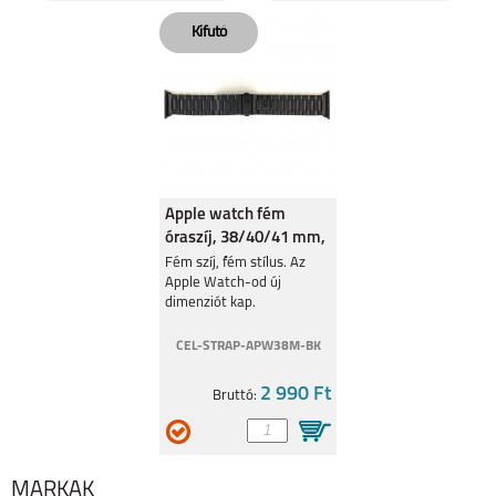
GARMIN FENIX 7X
GARMIN FENIX 7X
PRO
Apple watch fém
APPLE WATCH
APPLE WATCH
óraszíj, 38/40/41 mm,
SERIES 8, 41MM
SERIES 8, 45MM
Fekete
Fém szíj, fém stílus. Az
Apple Watch-od új
dimenziót kap.
CEL-STRAP-APW38M-BK
2 990 Ft
Bruttó:
APPLE WATCH
APPLE WATCH SE
ULTRA 49MM
(2022) 40MM
MÁRKÁK