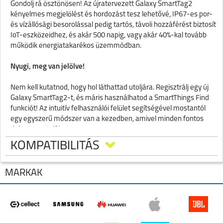
Gondolj rá ösztönösen! Az újratervezett Galaxy SmartTag2
kényelmes megjelölést és hordozást tesz lehetővé, IP67-es por-
és vízállósági besorolással pedig tartós, távoli hozzáférést biztosít
IoT-eszközeidhez, és akár 500 napig, vagy akár 40%-kal tovább
működik energiatakarékos üzemmódban.
Nyugi, meg van jelölve!
Nem kell kutatnod, hogy hol láthattad utoljára. Regisztrálj egy új
Galaxy SmartTag2-t, és máris használhatod a SmartThings Find
funkciót! Az intuitív felhasználói felület segítségével mostantól
egy egyszerű módszer van a kezedben, amivel minden fontos
dolgot megtalálsz!
KOMPATIBILITÁS
Nem veszett el. A közelben van!
Valami elveszett? Kapcsold be a Keresés a közelben funkciót, és
MÁRKÁK
az Iránytű nézet segítségével intuitív iránymutatásokat kaphatsz.
Ha még mindig nem találod, amit keresel, akkor használd a
SmartTag hangjelzés funkciót, hogy a SmartTag2 hangot játsszon
le a könnyebb megtalálás érdekében.