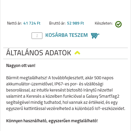
Nettó ár:
41 724 Ft
Bruttó ár:
52 989 Ft
Készleten:
KOSÁRBA TESZEM
ÁLTALÁNOS ADATOK
Nagyon ott van!
Bármit megtalálhatsz! A továbbfejlesztett, akár 500 napos
akkumulátor-üzemidővel, IP67-es por- és vízállósági
besorolással, az intuitív keresést biztosító Iránytű nézettel
valamint a Keresés a közelben funkcióval a Galaxy SmartTag2
segítségével mindig tudhatod, hol vannak az értékeid, és egy
egyszerű kattintással vezérelheted a különböző IoT-eszközeidet.
Könnyen használható, egyszerűen megtalálható!