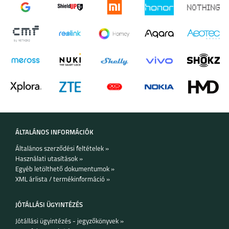
HONOR 600
HONOR 600 PRO
HONOR 600 LITE
Találd meg az Elveszve Mód segítségével!
Segíts neki, hogy visszakerüljön hozzád! Amikor az Elveszett Mód
aktiválva van, a Galaxy SmartTag2 NFC funkciója megjeleníti a
megtaláló okostelefonján az általad regisztrált elérhetőségeket
és üzenetet, az operációs rendszertől függetlenül.
MAGIC 8 PRO
MAGIC 8 LITE 5G
HONOR 400 PRO
ÁLTALÁNOS INFORMÁCIÓK
Általános szerződési feltételek »
Használati utasítások »
Egyéb letölthető dokumentumok »
HONOR 400
HONOR 400 LITE
HONOR X8B
XML árlista / termékinformáció »
JÓTÁLLÁSI ÜGYINTÉZÉS
Jótállási ügyintézés - jegyzőkönyvek »