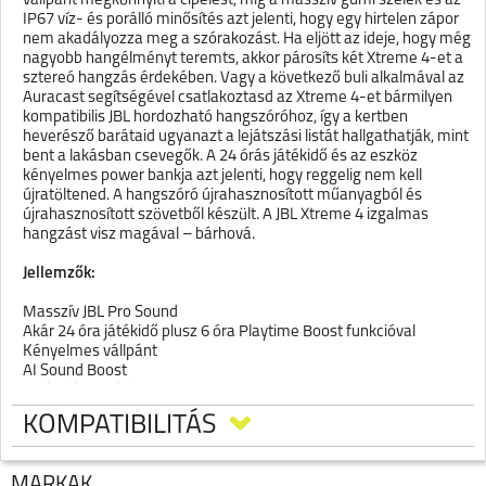
vállpánt megkönnyíti a cipelést, míg a masszív gumi szélek és az
IP67 víz- és porálló minősítés azt jelenti, hogy egy hirtelen zápor
nem akadályozza meg a szórakozást. Ha eljött az ideje, hogy még
nagyobb hangélményt teremts, akkor párosíts két Xtreme 4-et a
sztereó hangzás érdekében. Vagy a következő buli alkalmával az
Auracast segítségével csatlakoztasd az Xtreme 4-et bármilyen
kompatibilis JBL hordozható hangszóróhoz, így a kertben
heverésző barátaid ugyanazt a lejátszási listát hallgathatják, mint
bent a lakásban csevegők. A 24 órás játékidő és az eszköz
kényelmes power bankja azt jelenti, hogy reggelig nem kell
újratöltened. A hangszóró újrahasznosított műanyagból és
újrahasznosított szövetből készült. A JBL Xtreme 4 izgalmas
hangzást visz magával – bárhová.
Jellemzők:
Masszív JBL Pro Sound
Akár 24 óra játékidő plusz 6 óra Playtime Boost funkcióval
Kényelmes vállpánt
AI Sound Boost
Vízálló és porálló
Powerbank funkció
KOMPATIBILITÁS
Gyors töltés
Cserélhető akkumulátor
JBL Portable alkalmazás
MÁRKÁK