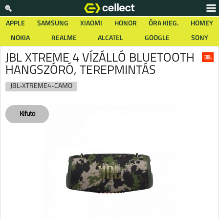
APPLE
SAMSUNG
XIAOMI
HONOR
ÓRA KIEG.
HOMEY
NOKIA
REALME
ALCATEL
GOOGLE
SONY
JBL XTREME 4 VÍZÁLLÓ BLUETOOTH
HANGSZÓRÓ, TEREPMINTÁS
JBL-XTREME4-CAMO