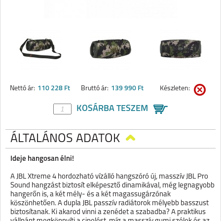
Nettó ár:
110 228 Ft
Bruttó ár:
139 990 Ft
Készleten:
KOSÁRBA TESZEM
ÁLTALÁNOS ADATOK
Ideje hangosan élni!
A JBL Xtreme 4 hordozható vízálló hangszóró új, masszív JBL Pro
Sound hangzást biztosít elképesztő dinamikával, még legnagyobb
hangerőn is, a két mély- és a két magassugárzónak
köszönhetően. A dupla JBL passzív radiátorok mélyebb basszust
biztosítanak. Ki akarod vinni a zenédet a szabadba? A praktikus