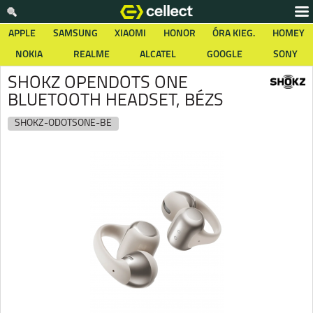
APPLE
SAMSUNG
XIAOMI
HONOR
ÓRA KIEG.
HOMEY
NOKIA
REALME
ALCATEL
GOOGLE
SONY
SHOKZ OPENDOTS ONE
BLUETOOTH HEADSET, BÉZS
SHOKZ-ODOTSONE-BE