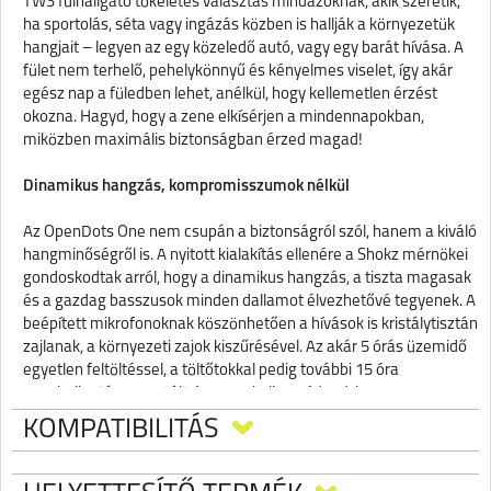
TWS fülhallgató tökéletes választás mindazoknak, akik szeretik,
ha sportolás, séta vagy ingázás közben is hallják a környezetük
hangjait – legyen az egy közeledő autó, vagy egy barát hívása. A
fület nem terhelő, pehelykönnyű és kényelmes viselet, így akár
egész nap a füledben lehet, anélkül, hogy kellemetlen érzést
okozna. Hagyd, hogy a zene elkísérjen a mindennapokban,
miközben maximális biztonságban érzed magad!
Dinamikus hangzás, kompromisszumok nélkül
Az OpenDots One nem csupán a biztonságról szól, hanem a kiváló
hangminőségről is. A nyitott kialakítás ellenére a Shokz mérnökei
gondoskodtak arról, hogy a dinamikus hangzás, a tiszta magasak
és a gazdag basszusok minden dallamot élvezhetővé tegyenek. A
beépített mikrofonoknak köszönhetően a hívások is kristálytisztán
zajlanak, a környezeti zajok kiszűrésével. Az akár 5 órás üzemidő
egyetlen feltöltéssel, a töltőtokkal pedig további 15 óra
zenehallgatás garantált, így nem kell aggódnod, hogy a
legfontosabb pillanatokban lemerül a készülék. Vízállósági
KOMPATIBILITÁS
besorolása IP54, így az izzadság vagy a kisebb eső sem jelent
akadályt.