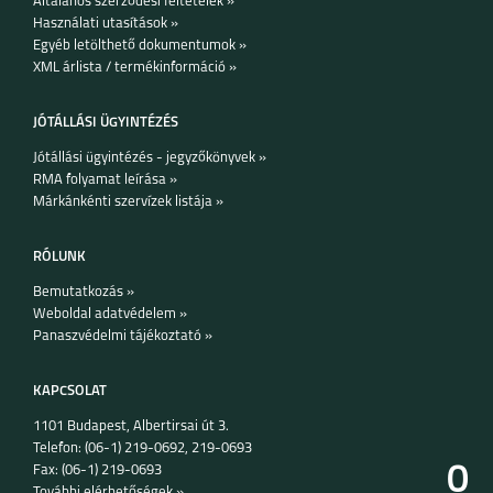
Általános szerződési feltételek »
Használati utasítások »
Egyéb letölthető dokumentumok »
XML árlista / termékinformáció »
JÓTÁLLÁSI ÜGYINTÉZÉS
Jótállási ügyintézés - jegyzőkönyvek »
RMA folyamat leírása »
IPHONE 15 PRO MAX
IPHONE 15 PLUS
IPHONE 15 PRO
Márkánkénti szervízek listája »
RÓLUNK
Bemutatkozás »
Weboldal adatvédelem »
Panaszvédelmi tájékoztató »
IPHONE 15
IPHONE 14 PRO MAX
IPHONE 14 PLUS
KAPCSOLAT
1101 Budapest, Albertirsai út 3.
Telefon: (06-1) 219-0692, 219-0693
0
Fax: (06-1) 219-0693
További elérhetőségek »