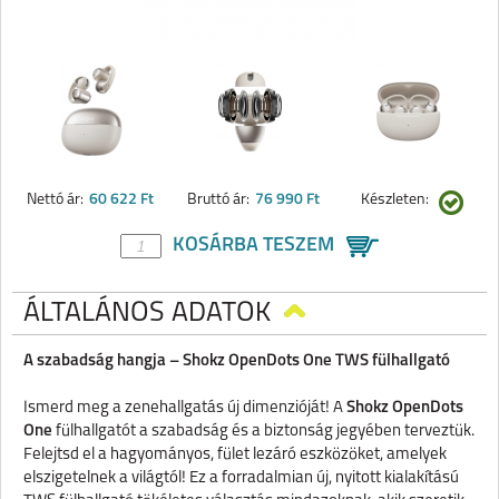
Nettó ár:
60 622 Ft
Bruttó ár:
76 990 Ft
Készleten:
KOSÁRBA TESZEM
ÁLTALÁNOS ADATOK
A szabadság hangja – Shokz OpenDots One TWS fülhallgató
Ismerd meg a zenehallgatás új dimenzióját! A
Shokz OpenDots
One
fülhallgatót a szabadság és a biztonság jegyében terveztük.
Felejtsd el a hagyományos, fület lezáró eszközöket, amelyek
elszigetelnek a világtól! Ez a forradalmian új, nyitott kialakítású