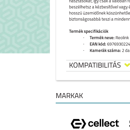
riasztásokat, így csak a valóban
beszélhetsz a kézbesítővel vagy
hosszú üzemidőnek köszönhetően 
biztonságosabbá teszi a mindenn
Termék specifikációk
·
Termék neve:
Reolink 
·
EAN kód:
697693022
·
Kamerák száma:
2 da
·
Kamera felbontás:
3M
·
Kamera csatlakozás:
KOMPATIBILITÁS
·
Kamera látószög:
kb. 
·
Hub funkciók:
Központi
lehetősége
·
Intelligens funkciók:
S
MÁRKÁK
·
Egyéb funkciók:
Kétirá
IPHONE 17 PRO MAX
IPHONE 17 PR