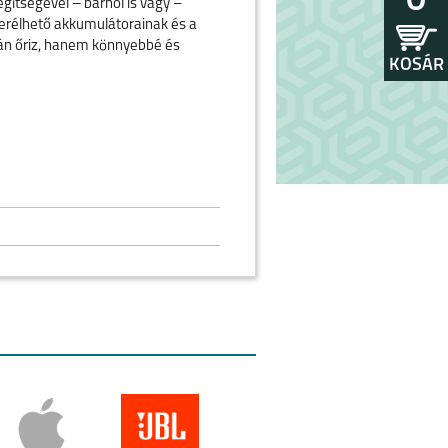
0
gítségével – bárhol is vagy –
erélhető akkumulátorainak és a
án őriz, hanem könnyebbé és
KOSÁR
era csatlakoztatásának