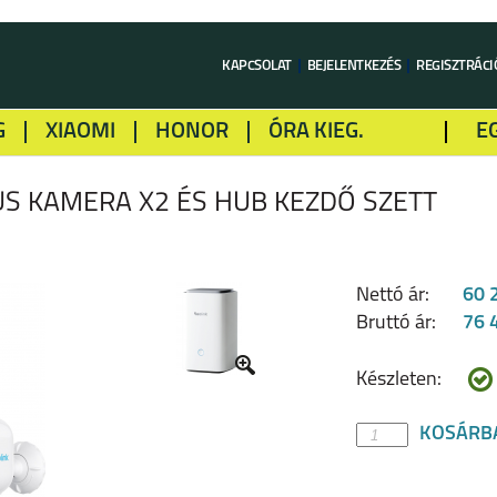
KAPCSOLAT
BEJELENTKEZÉS
REGISZTRÁCI
G
XIAOMI
HONOR
ÓRA KIEG.
E
LME
ALCATEL
GOOGLE
SONY
US KAMERA X2 ÉS HUB KEZDŐ SZETT
Nettó ár:
60 
Bruttó ár:
76 
Készleten:
KOSÁRB