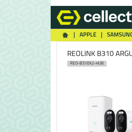
APPLE
SAMSUN
HOMEY
NOKIA
REA
REOLINK B310 ARG
REO-B310X2-HUB