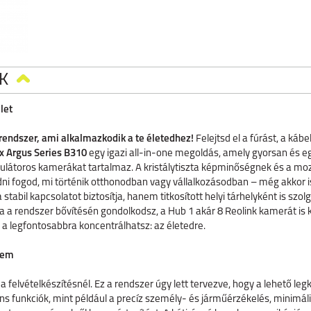
K
let
 rendszer, ami alkalmazkodik a te életedhez!
Felejtsd el a fúrást, a káb
2x Argus Series B310
egy igazi all-in-one megoldás, amely gyorsan és eg
mulátoros kamerákat tartalmaz. A kristálytiszta képminőségnek és a m
i fogod, mi történik otthonodban vagy vállalkozásodban – még akkor is
tabil kapcsolatot biztosítja, hanem titkosított helyi tárhelyként is szolgá
a a rendszer bővítésén gondolkodsz, a Hub 1 akár 8 Reolink kamerát is 
 a legfontosabbra koncentrálhatsz: az életedre.
lem
 felvételkészítésnél. Ez a rendszer úgy lett tervezve, hogy a lehető 
gens funkciók, mint például a precíz személy- és járműérzékelés, minimál