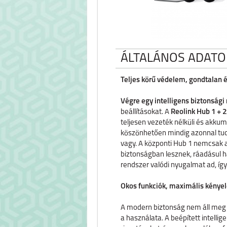
ÁLTALÁNOS ADATO
Teljes körű védelem, gondtalan é
Végre egy intelligens biztonsági
beállításokat. A
Reolink Hub 1 + 
teljesen vezeték nélküli és akku
köszönhetően mindig azonnal tudn
vagy. A központi Hub 1 nemcsak a s
biztonságban lesznek, ráadásul h
rendszer valódi nyugalmat ad, így
Okos funkciók, maximális kénye
A modern biztonság nem áll meg a
a használata. A beépített intelli