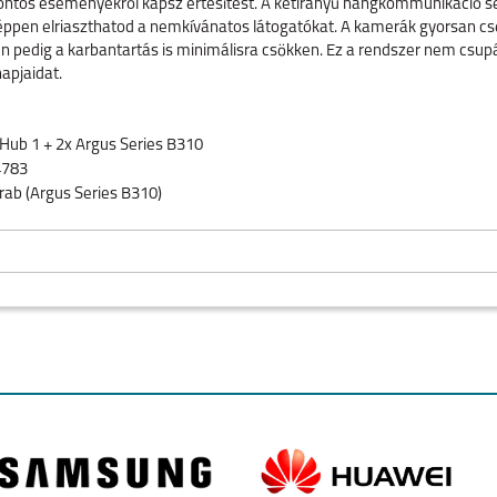
 fontos eseményekről kapsz értesítést. A kétirányú hangkommunikáció se
 éppen elriaszthatod a nemkívánatos látogatókat. A kamerák gyorsan cs
pedig a karbantartás is minimálisra csökken. Ez a rendszer nem csup
apjaidat.
Hub 1 + 2x Argus Series B310
4783
rab (Argus Series B310)
P (2K)
Akkumulátoros, Wi-Fi (vezeték nélküli)
115-120° (átlós)
 egység, titkosított helyi adattárolás (MicroSD, bővíthető), akár 8 kam
zemély- és járműérzékelés
nyú hang (beépített mikrofon és hangszóró), éjszakai látás
O
IPHONE AIR
IPHONE 17
IPHONE 16E