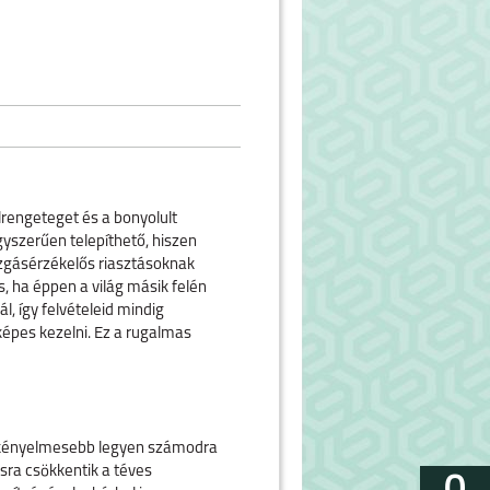
elrengeteget és a bonyolult
yszerűen telepíthető, hiszen
ozgásérzékelős riasztásoknak
, ha éppen a világ másik felén
l, így felvételeid mindig
képes kezelni. Ez a rugalmas
legkényelmesebb legyen számodra
isra csökkentik a téves