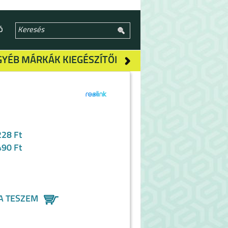
Ó
GYÉB MÁRKÁK KIEGÉSZÍTŐI
228 Ft
490 Ft
A TESZEM