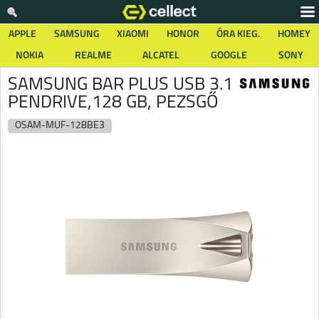
APPLE
SAMSUNG
XIAOMI
HONOR
ÓRA KIEG.
HOMEY
NOKIA
REALME
ALCATEL
GOOGLE
SONY
SAMSUNG BAR PLUS USB 3.1
PENDRIVE,128 GB, PEZSGŐ
OSAM-MUF-128BE3