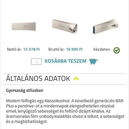
Nettó ár:
13 378 Ft
Bruttó ár:
16 990 Ft
Készleten:
KOSÁRBA TESZEM
ÁLTALÁNOS ADATOK
Gyorsaság stílusban
Modern felfogás egy klasszikushoz. A következő generációs BAR
Plus a pendrive-ot a mindennapok elengedhetetlen részévé
emeli, lenyűgöző sebességet és feltűnő dizájnt kínálva. Az
áramvonalas fém unibody kialakítás ötvözi a stílust, a sebességet
és a megbízhatóságot.