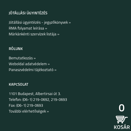
JÓTÁLLÁSI ÜGYINTÉZÉS
Jótállási ügyintézés - jegyzőkönyvek »
RMA folyamat leírása »
Márkánkénti szervízek listája »
IPHONE 15 PRO MAX
IPHONE 15 PLUS
IPHONE 15 PRO
RÓLUNK
Bemutatkozás »
Weboldal adatvédelem »
Panaszvédelmi tájékoztató »
KAPCSOLAT
1101 Budapest, Albertirsai út 3.
IPHONE 15
IPHONE 14 PRO MAX
IPHONE 14 PLUS
Telefon: (06-1) 219-0692, 219-0693
0
Fax: (06-1) 219-0693
További elérhetőségek »
KOSÁR