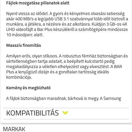
Fájlok mozgatása pillanatok alatt
Nyerd vissza az idődet. A gyors és kényelmes olvasási sebesség
akár 400 MB/s a legújabb USB 3.1 szabvánnyal több időt biztosít a
munkára, a játékra, a nézésre és az alkotásra. Küldjön 3 GB-os 4K
UHD videofájlt a Bar Plus készülékről a számítógépére mindössze
10 másodperc alatt.
Masszív finomítás
Amilyen erős, olyan stílusos. A robusztus fémház biztonságban és
sértetlenségben tartja adatait, a beépített kulcstartó pedig
megakadályozza a véletlen elhelyezést vagy elvesztést. A BAR
Plus a lenyűgöző dizájn és a gondtalan tartósság ideális
kombinációja.
Kemény és megbízható
A fájlok biztonságban maradnak, bárhová is megy. A Samsung
vezető szerepe a flash memória terén a BAR Plus-t megbízható
eszközzé teszi az értékes adatok tárolására. Vízálló¹, ütésálló²,
KOMPATIBILITÁS
hőálló³, mágnesálló⁴ és röntgenálló⁵ testtel működik, mindezt 5 év
korlátozott jótállással⁶
MÁRKÁK
Terméktípus: USB 3.1 flash meghajtó