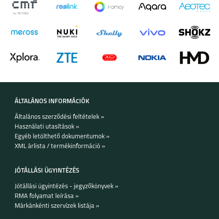
Y6P
P40 PRO
ÁLTALÁNOS INFORMÁCIÓK
Általános szerződési feltételek »
Használati utasítások »
Egyéb letölthető dokumentumok »
P SMART 2021
P40 LITE E
XML árlista / termékinformáció »
JÓTÁLLÁSI ÜGYINTÉZÉS
Jótállási ügyintézés - jegyzőkönyvek »
RMA folyamat leírása »
Márkánkénti szervízek listája »