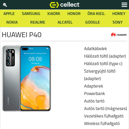
APPLE
SAMSUNG
XIAOMI
HONOR
ÓRA KIEG.
HOMEY
NOKIA
REALME
ALCATEL
GOOGLE
SONY
HUAWEI P40
Adatkábelek
Hálózati töltő (adapter)
Hálózati töltő (type c)
Szivargyújtó töltő
(adapter)
Adapterek
Powerbank
Autós tartó
Autós tartó (mágneses)
Vezetékes fülhallgató
Wireless fülhallgató