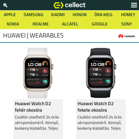
APPLE
SAMSUNG
XIAOMI
HONOR
ÓRA KIEG.
HOMEY
NOKIA
REALME
ALCATEL
GOOGLE
SONY
HUAWEI | WEARABLES
Huawei Watch D2
Huawei Watch D2
fehér okosóra
fekete okosóra
Csuklón viselhető 24 órás
Csuklón viselhető 24 órás
vérnyomásmérő. Könnyű,
vérnyomásmérő. Könnyű,
keskeny kialakítás. Teljes
keskeny kialakítás. Teljes
körű
körű