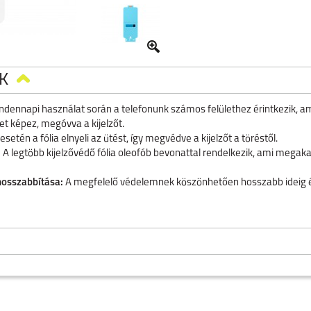
K
dennapi használat során a telefonunk számos felülethez érintkezik, a
et képez, megóvva a kijelzőt.
setén a fólia elnyeli az ütést, így megvédve a kijelzőt a töréstől.
:
A legtöbb kijelzővédő fólia oleofób bevonattal rendelkezik, ami megak
hosszabbítása:
A megfelelő védelemnek köszönhetően hosszabb ideig é