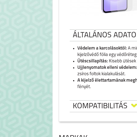
ÁLTALÁNOS ADATO
Védelem a karcolásoktól:
A min
kijelzővédő fólia egy védőréteg
Ütéscsillapítás:
Kisebb ütések e
Ujjlenyomatok elleni védelem
zsíros foltok kialakulását.
A kijelző élettartamának meg
fényét.
KOMPATIBILITÁS