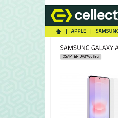
APPLE
SAMSUN
HOMEY
NOKIA
REA
SAMSUNG GALAXY A
OSAM-EF-UA376CTEG