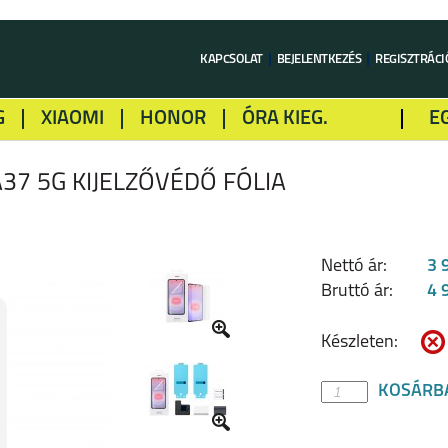
KAPCSOLAT
BEJELENTKEZÉS
REGISZTRÁCI
G
XIAOMI
HONOR
ÓRA KIEG.
E
LME
ALCATEL
GOOGLE
SONY
37 5G KIJELZŐVÉDŐ FÓLIA
Nettó ár:
3 
Bruttó ár:
4 
Készleten:
KOSÁRB