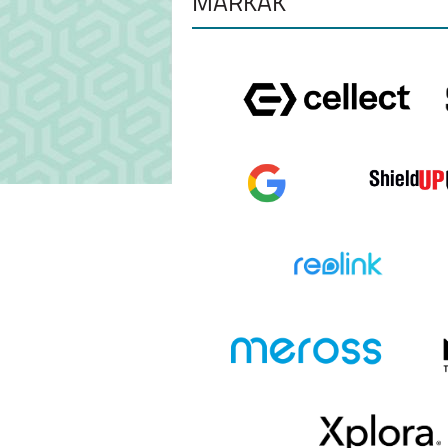
MÁRKÁK
SAMSUNG GALAXY
A37