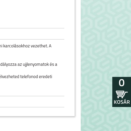
mi karcolásokhoz vezethet. A
adályozza az ujjlenyomatok és a
lvezheted telefonod eredeti
0
KOSÁR