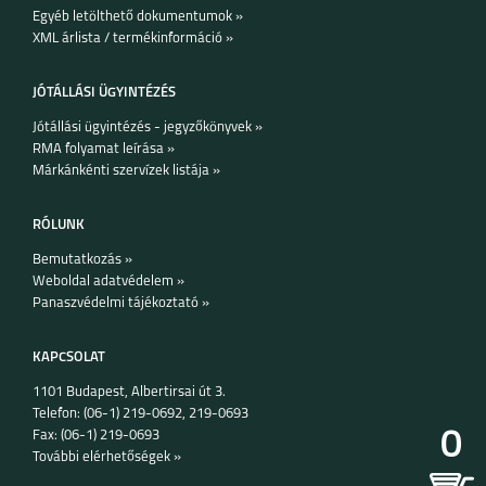
Egyéb letölthető dokumentumok »
XML árlista / termékinformáció »
JÓTÁLLÁSI ÜGYINTÉZÉS
Jótállási ügyintézés - jegyzőkönyvek »
RMA folyamat leírása »
Márkánkénti szervízek listája »
RÓLUNK
Bemutatkozás »
Weboldal adatvédelem »
Panaszvédelmi tájékoztató »
KAPCSOLAT
1101 Budapest, Albertirsai út 3.
Telefon: (06-1) 219-0692, 219-0693
0
Fax: (06-1) 219-0693
További elérhetőségek »