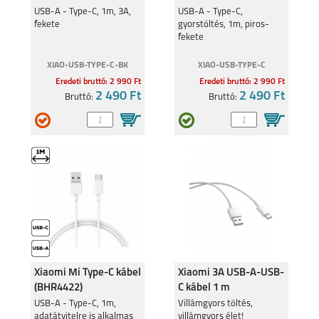
(SJV4110GL)
USB-A - Type-C, 1m, 3A,
USB-A - Type-C,
fekete
gyorstöltés, 1m, piros-
fekete
XIAO-USB-TYPE-C-BK
XIAO-USB-TYPE-C
Eredeti bruttó: 2 990 Ft
Eredeti bruttó: 2 990 Ft
2 490 Ft
2 490 Ft
Bruttó:
Bruttó:
Xiaomi Mi Type-C kábel
Xiaomi 3A USB-A-USB-
(BHR4422)
C kábel 1 m
BHR087GGL
USB-A - Type-C, 1m,
Villámgyors töltés,
adatátvitelre is alkalmas
villámgyors élet!