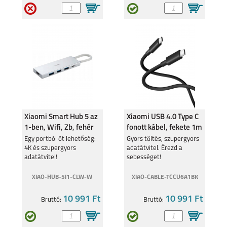
Xiaomi Smart Hub 5 az
Xiaomi USB 4.0 Type C
1-ben, Wifi, Zb, fehér
fonott kábel, fekete 1m
BHR8804
BHR087BGL
Egy portból öt lehetőség:
Gyors töltés, szupergyors
4K és szupergyors
adatátvitel. Érezd a
adatátvitel!
sebességet!
XIAO-HUB-5I1-CLW-W
XIAO-CABLE-TCCU6A1BK
10 991 Ft
10 991 Ft
Bruttó:
Bruttó: