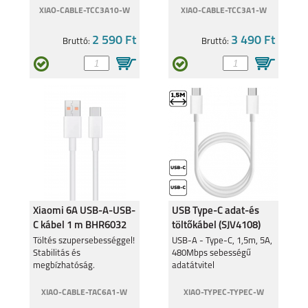
XIAO-CABLE-TCC3A10-W
XIAO-CABLE-TCC3A1-W
2 590 Ft
3 490 Ft
Bruttó:
Bruttó:
Xiaomi 6A USB-A-USB-
USB Type-C adat-és
C kábel 1 m BHR6032
töltőkábel (SJV4108)
Töltés szupersebességgel!
USB-A - Type-C, 1,5m, 5A,
Stabilitás és
480Mbps sebességű
megbízhatóság.
adatátvitel
XIAO-CABLE-TAC6A1-W
XIAO-TYPEC-TYPEC-W