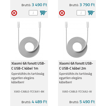
3 490 Ft
3 790 Ft
Bruttó:
Bruttó:
Xiaomi 6A fonott USB-
Xiaomi 6A fonott USB-
C USB-C kábel 1m
C USB-C kábel 2m
BHR087KGL
BHR087AGL
Gyorstöltés és tartósság
Gyorstöltés és tartósság
egyetlen elegáns
egyetlen elegáns
kábelben!
kábelben!
XIAO-CABLE-TCC6A1-BK
XIAO-CABLE-TCC6A2-W
4 489 Ft
5 490 Ft
Bruttó:
Bruttó: