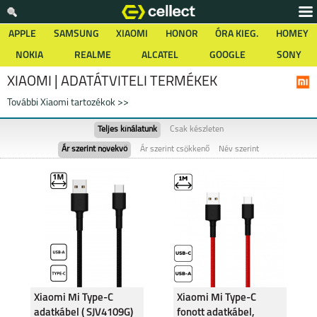
APPLE
SAMSUNG
XIAOMI
HONOR
ÓRA KIEG.
HOMEY
NOKIA
REALME
ALCATEL
GOOGLE
SONY
XIAOMI | ADATÁTVITELI TERMÉKEK
További Xiaomi tartozékok >>
Teljes kínálatunk
Csak készleten
Ár szerint növekvő
Ár szerint csökkenő
Név szerint
Xiaomi Mi Type-C
Xiaomi Mi Type-C
adatkábel ( SJV4109G)
fonott adatkábel,