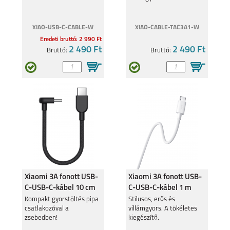
XIAO-USB-C-CABLE-W
XIAO-CABLE-TAC3A1-W
Eredeti bruttó: 2 990 Ft
2 490 Ft
2 490 Ft
Bruttó:
Bruttó:
Xiaomi 3A fonott USB-
Xiaomi 3A fonott USB-
C-USB-C-kábel 10 cm
C-USB-C-kábel 1 m
BHR08W0
BHR0878GL
Kompakt gyorstöltés pipa
Stílusos, erős és
csatlakozóval a
villámgyors. A tökéletes
zsebedben!
kiegészítő.