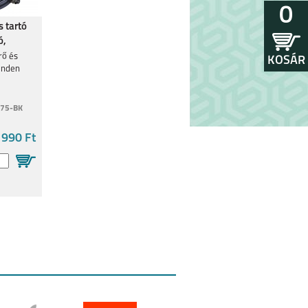
0
 tartó
ó,
rő és
KOSÁR
inden
75-BK
 990 Ft