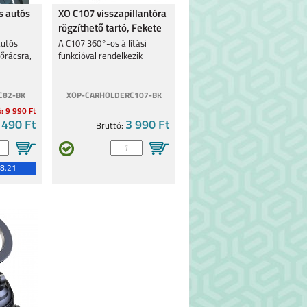
 autós
XO C107 visszapillantóra
rögzíthető tartó, Fekete
autós
A C107 360°-os állítási
zőrácsra,
funkcióval rendelkezik
C82-BK
XOP-CARHOLDERC107-BK
ó: 9 990 Ft
 490 Ft
3 990 Ft
Bruttó:
8.21