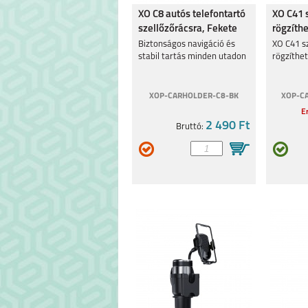
XO C8 autós telefontartó
XO C41 
szellőzőrácsra, Fekete
rögzíthe
Biztonságos navigáció és
XO C41 s
stabil tartás minden utadon
rögzíthet
XOP-CARHOLDER-C8-BK
XOP-C
Er
2 490 Ft
Bruttó: