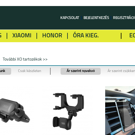
KAPCSOLAT
BEJELENTKEZÉS
REGISZTRÁCI
G
XIAOMI
HONOR
ÓRA KIEG.
E
LME
ALCATEL
GOOGLE
SONY
További XO tartozékok >>
tunk
Csak készleten
Ár szerint növekvő
Ár szerint csökke