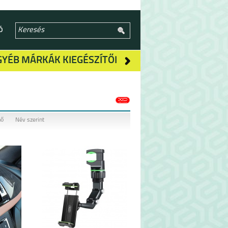
Ó
GYÉB MÁRKÁK KIEGÉSZÍTŐI
nő
Név szerint