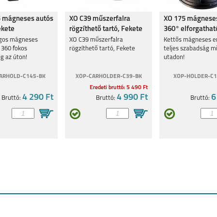
 mágneses autós
XO C39 műszerfalra
XO 175 mágneses
ekete
rögzíthető tartó, Fekete
360° elforgathat
Fekete
gos mágneses
XO C39 műszerfalra
Kettős mágneses e
 360 fokos
rögzíthető tartó, Fekete
teljes szabadság m
g az úton!
utadon!
ARHOLD-C145-BK
XOP-CARHOLDER-C39-BK
XOP-HOLDER-C1
Eredeti bruttó: 5 490 Ft
4 290 Ft
4 990 Ft
6
Bruttó:
Bruttó:
Bruttó: