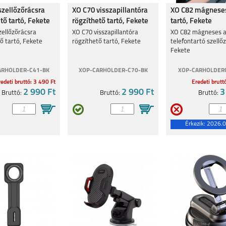
szellőzőrácsra
XO C70 visszapillantóra
XO C82 mágneses
tő tartó, Fekete
rögzíthető tartó, Fekete
tartó, Fekete
zellőzőrácsra
XO C70 visszapillantóra
XO C82 mágneses 
ő tartó, Fekete
rögzíthető tartó, Fekete
telefontartó szellő
Fekete
ARHOLDER-C41-BK
XOP-CARHOLDER-C70-BK
XOP-CARHOLDER
edeti bruttó: 3 490 Ft
Eredeti brutt
2 990 Ft
2 990 Ft
3
Bruttó:
Bruttó:
Bruttó:
Érkezik:
2026.0