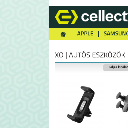
APPLE
SAMSUN
HOMEY
NOKIA
REA
XO | AUTÓS ESZKÖZÖK
Teljes kínála