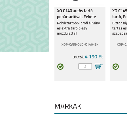
XO C140 autós tartó
XO C145
pohártartóval, Fekete
tartó, F
Pohártartóból profi állvány
Biztonsá
és extra tároló egy
tartás és
mozdulattal!
szabadsá
XOP-CARHOLD-C140-BK
XOP-C
4 190 Ft
Bruttó:
MÁRKÁK