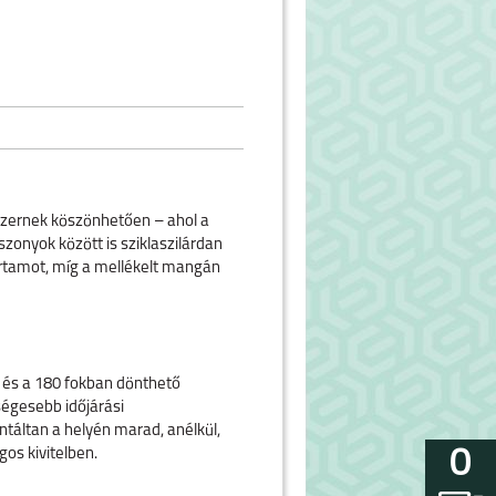
szernek köszönhetően – ahol a
onyok között is sziklaszilárdan
tartamot, míg a mellékelt mangán
p és a 180 fokban dönthető
ségesebb időjárási
ntáltan a helyén marad, anélkül,
0
os kivitelben.