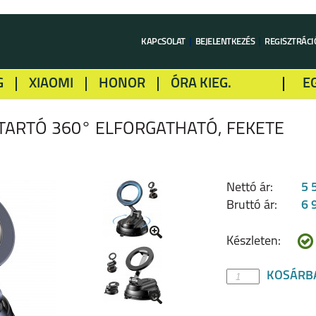
KAPCSOLAT
BEJELENTKEZÉS
REGISZTRÁCI
G
XIAOMI
HONOR
ÓRA KIEG.
E
LME
ALCATEL
GOOGLE
SONY
TARTÓ 360° ELFORGATHATÓ, FEKETE
Nettó ár:
5 
Bruttó ár:
6 
Készleten:
KOSÁRB