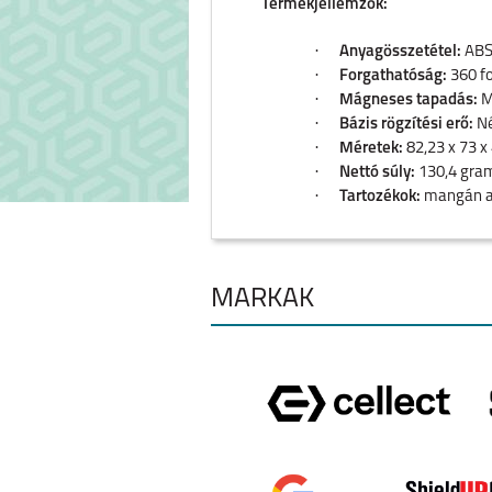
Termékjellemzők:
·
Anyagösszetétel:
ABS,
·
Forgathatóság:
360 fo
·
Mágneses tapadás:
M
·
Bázis rögzítési erő:
Né
·
Méretek:
82,23 x 73 
·
Nettó súly:
130,4 gr
·
Tartozékok:
mangán acé
·
Üzemi környezet:
-20 
MÁRKÁK