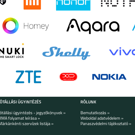
JÓTÁLLÁSI ÜGYINTÉZÉS
RÓLUNK
Jótállási ügyintézés - jegyzőkönyvek »
Bemutatkozás »
RMA folyamat leírása »
Weboldal adatvédelem »
Márkánkénti szervízek listája »
Panaszvédelmi tájékoztató »