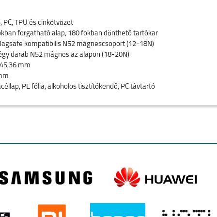
 PC, TPU és cinkötvözet
kban forgatható alap, 180 fokban dönthető tartókar
agsafe kompatibilis N52 mágnescsoport (12-18N)
gy darab N52 mágnes az alapon (18-20N)
x 45,36 mm
amm
llap, PE fólia, alkoholos tisztítókendő, PC távtartó
foktól 75 fokig hőálló kivitel, 24 órás tapadási garancia