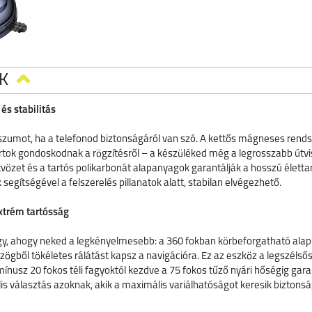
K
és stabilitás
zumot, ha a telefonod biztonságáról van szó. A kettős mágneses rend
k gondoskodnak a rögzítésről – a készüléked még a legrosszabb útvisz
ötvözet és a tartós polikarbonát alapanyagok garantálják a hosszú élet
 segítségével a felszerelés pillanatok alatt, stabilan elvégezhető.
xtrém tartósság
 úgy, ahogy neked a legkényelmesebb: a 360 fokban körbeforgatható ala
zögből tökéletes rálátást kapsz a navigációra. Ez az eszköz a legszélső
ínusz 20 fokos téli fagyoktól kezdve a 75 fokos tűző nyári hőségig gara
s választás azoknak, akik a maximális variálhatóságot keresik biztonság