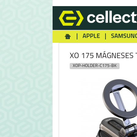
APPLE
SAMSUN
HOMEY
NOKIA
REA
XO 175 MÁGNESES 
XOP-HOLDER-C175-BK