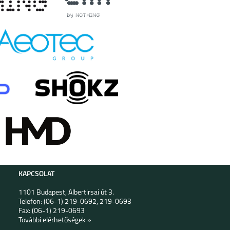
KAPCSOLAT
1101 Budapest, Albertirsai út 3.
Telefon: (06-1) 219-0692, 219-0693
Fax: (06-1) 219-0693
További elérhetőségek »