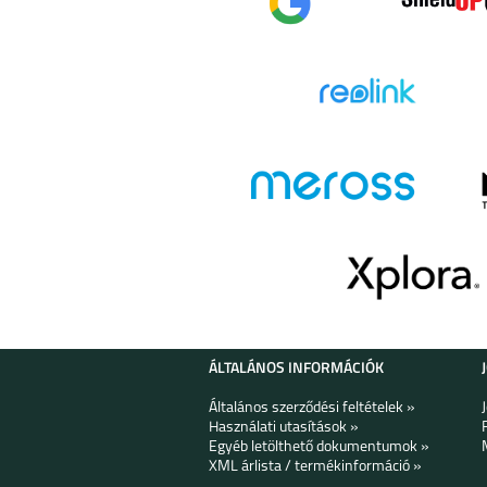
ÁLTALÁNOS INFORMÁCIÓK
Általános szerződési feltételek »
Használati utasítások »
Egyéb letölthető dokumentumok »
XML árlista / termékinformáció »