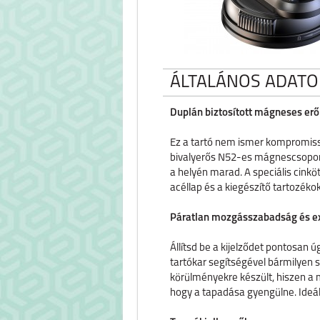
ÁLTALÁNOS ADATO
Duplán biztosított mágneses erő 
Ez a tartó nem ismer kompromiss
bivalyerős N52-es mágnescsoporto
a helyén marad. A speciális cink
acéllap és a kiegészítő tartozékok
Páratlan mozgásszabadság és e
Állítsd be a kijelződet pontosan
tartókar segítségével bármilyen s
körülményekre készült, hiszen a m
hogy a tapadása gyengülne. Ideáli