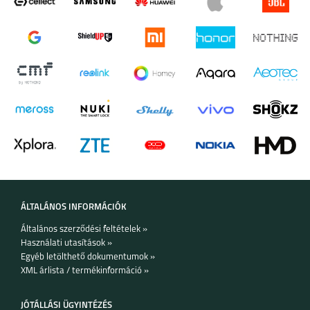
2.4 GHz)
·
Éjszakai mód:
Infravörös éjjellátó és gyenge fénynél
színes kép
·
Hang:
Beépített mikrofon és hangszóró (kétirányú
kommunikáció)
·
Tárolás:
Micro SD kártya támogatás 256 GB-ig (nem
tartozék)
·
Biztonság:
MJA1 biztonsági chip, AES-128 titkosítás,
fizikai lencsevédő
·
Tápellátás:
DC 5V / 1A (USB adapter nem tartozék)
·
Méretek:
115 x 76 x 78 mm
·
Súly:
215 g
ÁLTALÁNOS INFORMÁCIÓK
Általános szerződési feltételek »
Használati utasítások »
Egyéb letölthető dokumentumok »
XML árlista / termékinformáció »
JÓTÁLLÁSI ÜGYINTÉZÉS