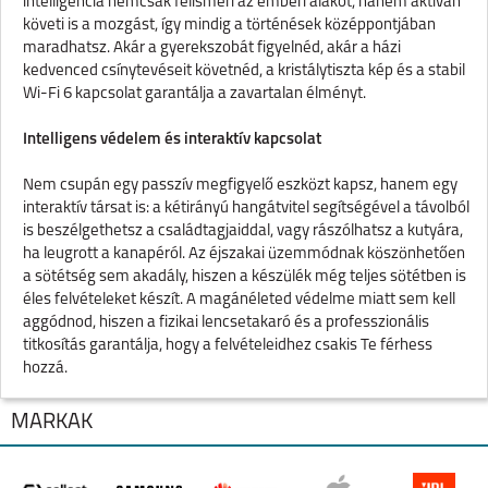
intelligencia nemcsak felismeri az emberi alakot, hanem aktívan
követi is a mozgást, így mindig a történések középpontjában
maradhatsz. Akár a gyerekszobát figyelnéd, akár a házi
kedvenced csínytevéseit követnéd, a kristálytiszta kép és a stabil
Wi-Fi 6 kapcsolat garantálja a zavartalan élményt.
Intelligens védelem és interaktív kapcsolat
Nem csupán egy passzív megfigyelő eszközt kapsz, hanem egy
interaktív társat is: a kétirányú hangátvitel segítségével a távolból
is beszélgethetsz a családtagjaiddal, vagy rászólhatsz a kutyára,
ha leugrott a kanapéról. Az éjszakai üzemmódnak köszönhetően
a sötétség sem akadály, hiszen a készülék még teljes sötétben is
éles felvételeket készít. A magánéleted védelme miatt sem kell
aggódnod, hiszen a fizikai lencsetakaró és a professzionális
titkosítás garantálja, hogy a felvételeidhez csakis Te férhess
hozzá.
Műszaki specifikációk:
MÁRKÁK
·
Felbontás:
Full HD 1080p
·
Látómező:
360 fokban forgatható fej
·
Vezeték nélküli kapcsolat:
Wi-Fi 6 (802.11a/b/g/n/ax,