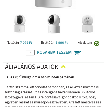
Nettó ár:
7 079 Ft
Bruttó ár:
8 990 Ft
Készleten:
KOSÁRBA TESZEM
ÁLTALÁNOS ADATOK
Teljes körű nyugalom a nap minden percében
Tartsd szemmel otthonodat bárhonnan, és élvezd a maximális
biztonság érzését. Ez az intelligens beltéri kamera 360 fokos
látószögével és Full HD felbontásával gondoskodik róla, hogy
egyetlen részlet se maradjon észrevétlen. A fejlett mesterséges