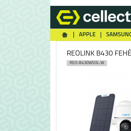
APPLE
SAMSUN
HOMEY
NOKIA
REA
REOLINK B430 FEHÉ
REO-B430WSOL-W