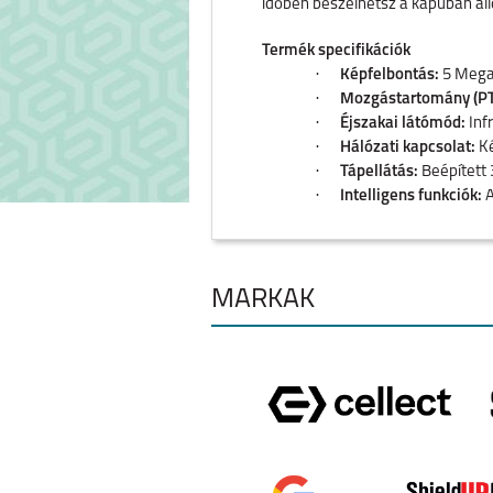
időben beszélhetsz a kapuban álló
Termék specifikációk
·
Képfelbontás:
5 Megap
·
Mozgástartomány (PT
·
Éjszakai látómód:
Inf
·
Hálózati kapcsolat:
Ké
·
Tápellátás:
Beépített 
·
Intelligens funkciók:
A
·
Hang:
Beépített mikro
·
Adattárolás:
MicroSD k
·
Időjárásállóság:
IP65 m
·
Üzemi hőmérséklet:
-
MÁRKÁK