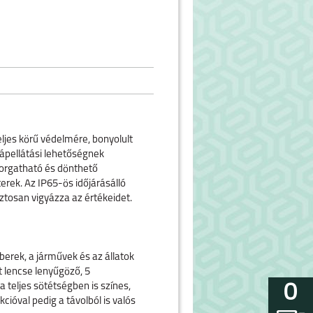
ljes körű védelmére, bonyolult
ápellátási lehetőségnek
forgatható és dönthető
rek. Az IP65-ös időjárásálló
ztosan vigyázza az értékeidet.
erek, a járművek és az állatok
tt lencse lenyűgöző, 5
0
teljes sötétségben is színes,
kcióval pedig a távolból is valós