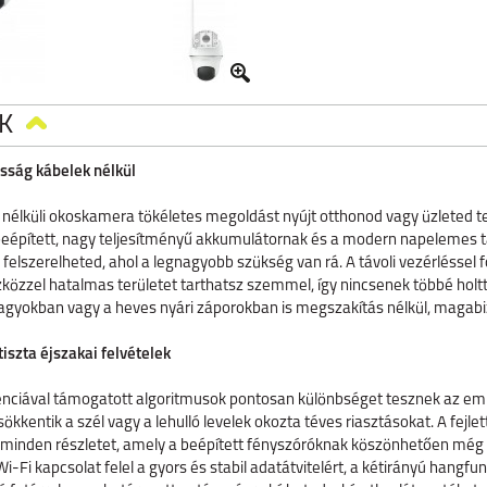
K
asság kábelek nélkül
élküli okoskamera tökéletes megoldást nyújt otthonod vagy üzleted te
beépített, nagy teljesítményű akkumulátornak és a modern napelemes t
lszerelheted, ahol a legnagyobb szükség van rá. A távoli vezérléssel 
zzel hatalmas területet tarthatsz szemmel, így nincsenek többé holtte
i fagyokban vagy a heves nyári záporokban is megszakítás nélkül, magabi
tiszta éjszakai felvételek
genciával támogatott algoritmusok pontosan különbséget tesznek az emb
ökkentik a szél vagy a lehulló levelek okozta téves riasztásokat. A fejle
minden részletet, amely a beépített fényszóróknak köszönhetően még a 
i-Fi kapcsolat felel a gyors és stabil adatátvitelért, a kétirányú hangfun