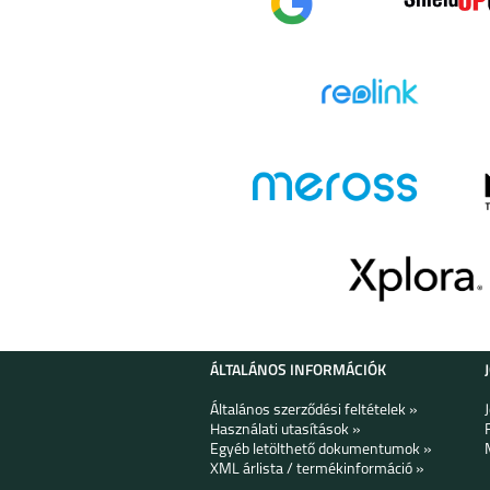
ÁLTALÁNOS INFORMÁCIÓK
Általános szerződési feltételek »
Használati utasítások »
Egyéb letölthető dokumentumok »
XML árlista / termékinformáció »