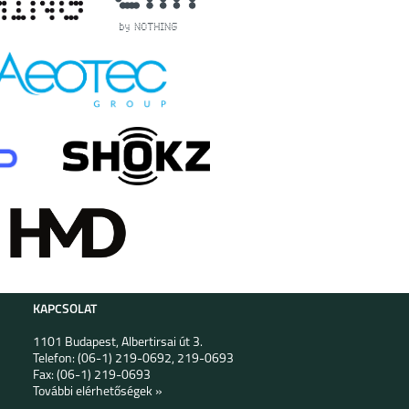
KAPCSOLAT
1101 Budapest, Albertirsai út 3.
Telefon: (06-1) 219-0692, 219-0693
Fax: (06-1) 219-0693
További elérhetőségek »