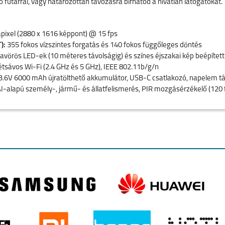
 futárral, vagy határozottan távozásra bírhatod a hívatlan látogatókat.
ixel (2880 x 1616 képpont) @ 15 fps
):
355 fokos vízszintes forgatás és 140 fokos függőleges döntés
ravörös LED-ek (10 méteres távolságig) és színes éjszakai kép beépített
tsávos Wi-Fi (2.4 GHz és 5 GHz), IEEE 802.11b/g/n
3.6V 6000 mAh újratölthető akkumulátor, USB-C csatlakozó, napelem 
I-alapú személy-, jármű- és állatfelismerés, PIR mozgásérzékelő (120 
fon és hangszóró a kétirányú kommunikációhoz, akusztikus sziréna
ártyahely (128 GB-ig bővíthető) és felhőalapú tárolási lehetőség
inősítésű, vízálló kivitel kültéri és beltéri használatra
10 és +55 Celsius-fok között