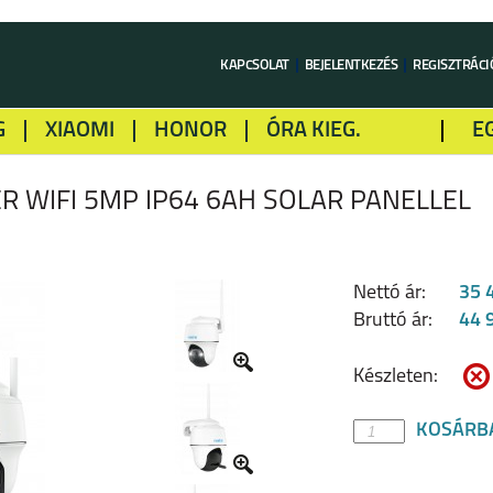
KAPCSOLAT
BEJELENTKEZÉS
REGISZTRÁCI
G
XIAOMI
HONOR
ÓRA KIEG.
E
LME
ALCATEL
GOOGLE
SONY
R WIFI 5MP IP64 6AH SOLAR PANELLEL
Nettó ár:
35 
Bruttó ár:
44 
Készleten:
KOSÁRB