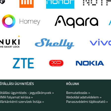
JÓTÁLLÁSI ÜGYINTÉZÉS
RÓLUNK
Jótállási ügyintézés - jegyzőkönyvek »
Bemutatkozás »
RMA folyamat leírása »
Weboldal adatvédelem »
Márkánkénti szervízek listája »
Panaszvédelmi tájékoztató »