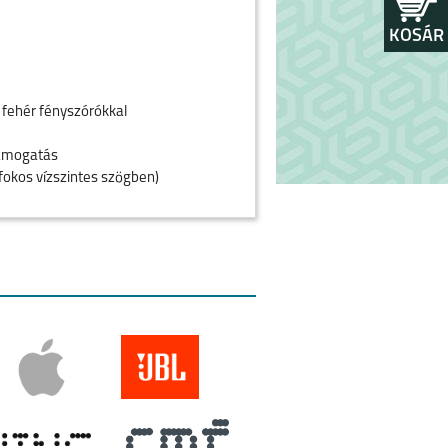
KOSÁR
 fehér fényszórókkal
támogatás
fokos vízszintes szögben)