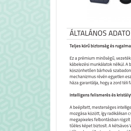
ÁLTALÁNOS ADATO
Teljes körű biztonság és rugalm
Ez a prémium minőségű, vezeték n
kábelezési munkálatok nélkül. A 
köszönhetően bárhová szabadon fe
mechanizmus révén egyetlen eszkö
háza garantálja, hogy a zord tél
Intelligens felismerés és kristály
A beépített, mesterséges intelli
mozgása között, így radikálisan cs
megapixeles felbontásban rögzít 
tűéles képet biztosít. A kétsávos W