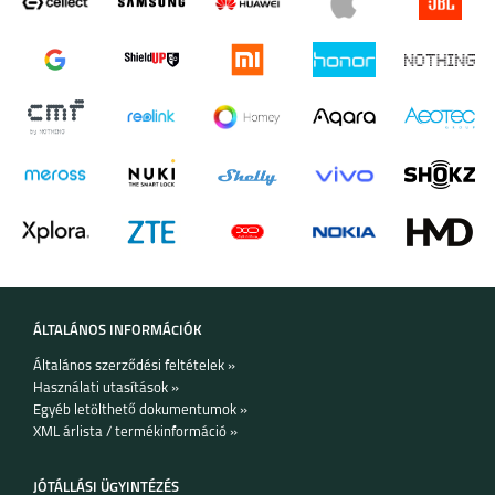
Samsung Galaxy Tab S10 FE / S10 FE+
·
Kényelmes, ergonomikus kialakítás
·
Fejlett funkciók: légparancsok (Air Actions), jegyzetelés
lezárt képernyőn
·
Mágneses rögzítés
ÁLTALÁNOS INFORMÁCIÓK
Általános szerződési feltételek »
Használati utasítások »
Egyéb letölthető dokumentumok »
XML árlista / termékinformáció »
JÓTÁLLÁSI ÜGYINTÉZÉS