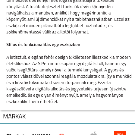
természetes és kényelmes fogása garantálja a tökéletes
irányítást. A továbbfejlesztett funkciók révén könnyedén
navigálhatsz a menüben, anélkül, hogy megérintenéd a
képernyőt, ami új dimenziókat nyit a tablethasználatban. Ezzel az
eszközzel minden pillanatból a legtöbbet hozhatod ki, és
zökkenőmentessé válik az alkotói folyamat.
Stílus és funkcionalitás egy eszközben
A letisztult, elegáns fehér design tökéletesen illeszkedik a modern
életstílushoz. Az S Pen nem csupán egy digitális toll, hanem egy
valódi segítőtárs, amely növeli a termelékenységet. A gyors és
pontos válaszidővel azonnal reagál a mozdulataidra, így a munkád
és a kreatív folyamataid sosem torpannak meg. Ezzel a
kiegészítővel a digitális alkotás és jegyzetelés teljesen új szintre
emelkedik, és egy olyan élményt nyújt, amely a hagyományos
eszközökkel nem érhető el.
Specifikációk:
MÁRKÁK
·
Szín: Fehér
·
Kompatibilitás: Samsung Galaxy Tab S9 FE / S9 FE+,