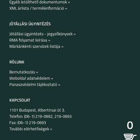
Egyéb letölthető dokumentumok »
töltéssel.
Készleten:
XML árlista / termékinformáció »
KOSÁRBA TESZEM
JÓTÁLLÁSI ÜGYINTÉZÉS
Jótállási ügyintézés - jegyzőkönyvek »
RMA folyamat leírása »
Márkánkénti szervízek listája »
RÓLUNK
Bemutatkozás »
Weboldal adatvédelem »
Panaszvédelmi tájékoztató »
KAPCSOLAT
1101 Budapest, Albertirsai út 3.
Telefon: (06-1) 219-0692, 219-0693
0
Fax: (06-1) 219-0693
További elérhetőségek »