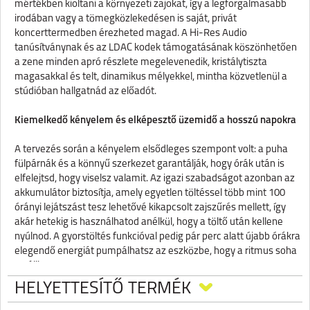
mértékben kioltani a környezeti zajokat, így a legforgalmasabb
irodában vagy a tömegközlekedésen is saját, privát
koncerttermedben érezheted magad. A Hi-Res Audio
tanúsítványnak és az LDAC kodek támogatásának köszönhetően
a zene minden apró részlete megelevenedik, kristálytiszta
magasakkal és telt, dinamikus mélyekkel, mintha közvetlenül a
stúdióban hallgatnád az előadót.
Kiemelkedő kényelem és elképesztő üzemidő a hosszú napokra
A tervezés során a kényelem elsődleges szempont volt: a puha
fülpárnák és a könnyű szerkezet garantálják, hogy órák után is
elfelejtsd, hogy viselsz valamit. Az igazi szabadságot azonban az
akkumulátor biztosítja, amely egyetlen töltéssel több mint 100
órányi lejátszást tesz lehetővé kikapcsolt zajszűrés mellett, így
akár hetekig is használhatod anélkül, hogy a töltő után kellene
nyúlnod. A gyorstöltés funkcióval pedig pár perc alatt újabb órákra
elegendő energiát pumpálhatsz az eszközbe, hogy a ritmus soha
ne álljon meg.
HELYETTESÍTŐ TERMÉK
Termékspecifikációk
·