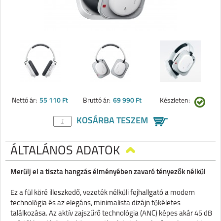
Nettó ár:
55 110 Ft
Bruttó ár:
69 990 Ft
Készleten:
KOSÁRBA TESZEM
ÁLTALÁNOS ADATOK
Merülj el a tiszta hangzás élményében zavaró tényezők nélkül
Ez a fül köré illeszkedő, vezeték nélküli fejhallgató a modern
technológia és az elegáns, minimalista dizájn tökéletes
találkozása. Az aktív zajszűrő technológia (ANC) képes akár 45 dB