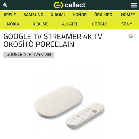
APPLE
SAMSUNG
XIAOMI
HONOR
ÓRA KIEG.
HOMEY
NOKIA
REALME
ALCATEL
GOOGLE
SONY
GOOGLE TV STREAMER 4K TV
OKOSÍTÓ PORCELAIN
GOOGLE-STR-TV4K-WH