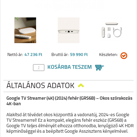
Nettó ár:
47 236 Ft
Bruttó ár:
59 990 Ft
Készleten:
KOSÁRBA TESZEM
ÁLTALÁNOS ADATOK
Google TV Streamer (4K) (2024) fehér (GRS6B) – Okos szórakozás
4K-ban
Alakítsd át tévédet okos központtá a vadonatúj, 2024-es Google
TV Streamerrel! Ez a kompakt, elegáns fehér eszköz (GRS6B) a
Google TV teljes élményét elhozza otthonodba, lenyűgöző 4K HDR
képminőséggel és a beépített Google Asszisztens kényelmével.