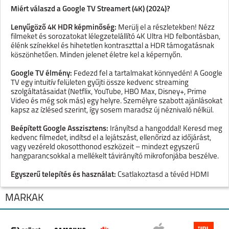
Miért válaszd a Google TV Streamert (4K) (2024)?
Lenyűgöző 4K HDR képminőség:
Merülj el a részletekben! Nézz
filmeket és sorozatokat lélegzetelállító 4K Ultra HD felbontásban,
élénk színekkel és hihetetlen kontraszttal a HDR támogatásnak
köszönhetően. Minden jelenet életre kel a képernyőn.
Google TV élmény:
Fedezd fel a tartalmakat könnyedén! A Google
TV egy intuitív felületen gyűjti össze kedvenc streaming
szolgáltatásaidat (Netflix, YouTube, HBO Max, Disney+, Prime
Video és még sok más) egy helyre. Személyre szabott ajánlásokat
kapsz az ízlésed szerint, így sosem maradsz új néznivaló nélkül.
Beépített Google Asszisztens:
Irányítsd a hangoddal! Keresd meg
kedvenc filmedet, indítsd el a lejátszást, ellenőrizd az időjárást,
vagy vezéreld okosotthonod eszközeit – mindezt egyszerű
hangparancsokkal a mellékelt távirányító mikrofonjába beszélve.
Egyszerű telepítés és használat:
Csatlakoztasd a tévéd HDMI
portjához, kösd össze az internettel, és máris élvezheted a
végtelen szórakozást. A mellékelt távirányítóval a navigáció is
MÁRKÁK
gyerekjáték.
Kompakt és elegáns design:
A diszkrét, fehér kialakításnak