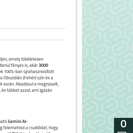
áljon, amely tökéletesen
enül fényes is, akár
3000
tok 100%-ban újrahasznosított
 Obszidián (Fehér) szín és a
ek során. Ráadásul a megnövelt,
t, és többet azzal, ami igazán
0
ható
Gemini AI-
ég felemelned a csuklódat, hogy