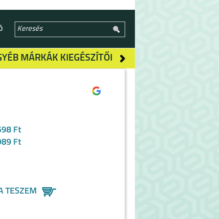
Ó
GYÉB MÁRKÁK KIEGÉSZÍTŐI
R
598 Ft
989 Ft
A TESZEM