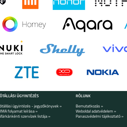
JÓTÁLLÁSI ÜGYINTÉZÉS
RÓLUNK
Jótállási ügyintézés - jegyzőkönyvek »
Bemutatkozás »
RMA folyamat leírása »
Weboldal adatvédelem »
Márkánkénti szervízek listája »
Panaszvédelmi tájékoztató »