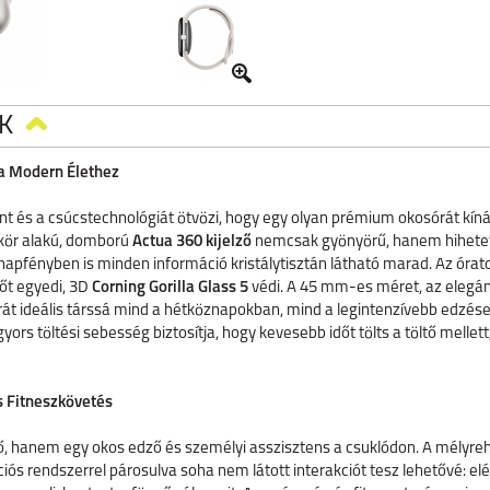
K
 a Modern Élethez
jnt és a csúcstechnológiát ötvözi, hogy egy olyan prémium okosórát kín
, kör alakú, domború
Actua 360 kijelző
nemcsak gyönyörű, hanem hihetetl
 napfényben is minden információ kristálytisztán látható marad. Az óra
zőt egyedi, 3D
Corning Gorilla Glass 5
védi. A 45 mm-es méret, az elegáns
órát ideális társsá mind a hétköznapokban, mind a legintenzívebb edzés
yors töltési sebesség biztosítja, hogy kevesebb időt tölts a töltő mellet
s Fitneszkövetés
tő, hanem egy okos edző és személyi asszisztens a csuklódon. A mélyre
iós rendszerrel párosulva soha nem látott interakciót tesz lehetővé: el