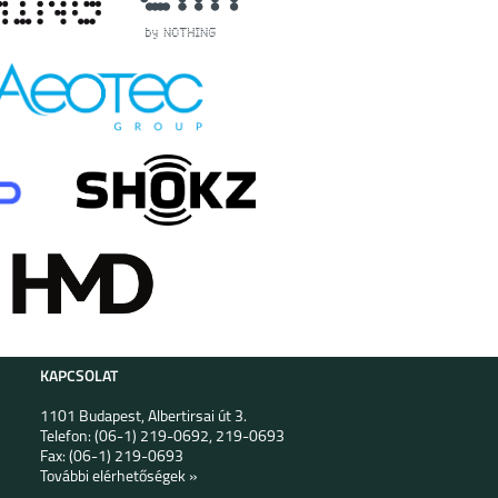
KAPCSOLAT
1101 Budapest, Albertirsai út 3.
Telefon: (06-1) 219-0692, 219-0693
Fax: (06-1) 219-0693
További elérhetőségek »