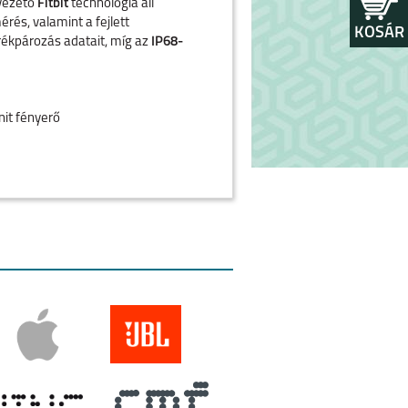
cvezető
Fitbit
technológia áll
rés, valamint a fejlett
KOSÁR
rékpározás adatait, míg az
IP68-
nit fényerő
agasságmérő
aszélessáv