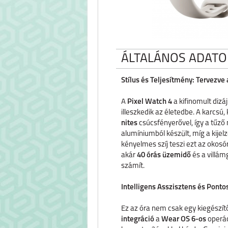
ÁLTALÁNOS ADATO
Stílus és Teljesítmény: Tervezve
A
Pixel Watch 4
a kifinomult dizá
illeszkedik az életedbe. A karcsú
nites
csúcsfényerővel, így a tűző
alumíniumból készült, míg a kijel
kényelmes szíj teszi ezt az okos
akár
40 órás üzemidő
és a villámg
számít.
Intelligens Asszisztens és Ponto
Ez az óra nem csak egy kiegészí
integráció
a
Wear OS 6-os
operác