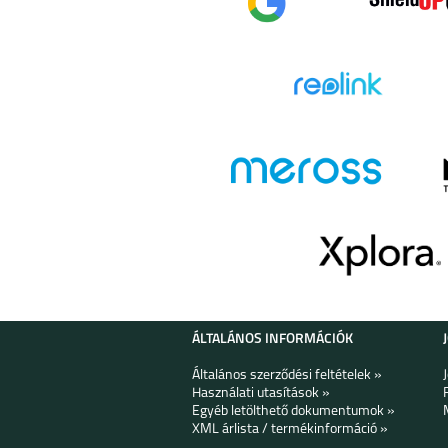
ÁLTALÁNOS INFORMÁCIÓK
Általános szerződési feltételek »
Használati utasítások »
Egyéb letölthető dokumentumok »
XML árlista / termékinformáció »