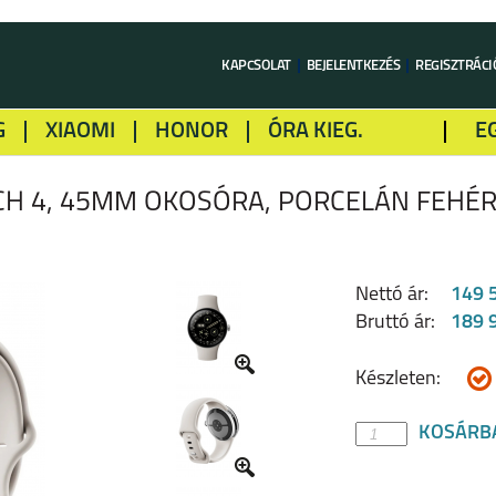
KAPCSOLAT
BEJELENTKEZÉS
REGISZTRÁCI
G
XIAOMI
HONOR
ÓRA KIEG.
E
LME
ALCATEL
GOOGLE
SONY
CH 4, 45MM OKOSÓRA, PORCELÁN FEHÉ
Nettó ár:
149 
Bruttó ár:
189 
Készleten:
KOSÁRB