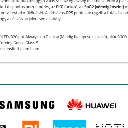
azonnali, kontextusfüggő válaszait. Az egészség és fitnesz terén a pia
tett és pontos pulzusmérés, az
EKG
funkció, az
SpO2 (véroxigénszint)
mé
teni a tested működését. A kétsávos
GPS
pontosan rögzíti a futás és ke
ogy az úszás se jelentsen akadályt.
D, 320 ppi, Always-on Display (Mindig bekapcsolt kijelző), akár 3000 
orning Gorilla Glass 5
sznosított alumínium
agasság: 12,3 mm
agon W5 Gen 2 SoC (vagy hasonló új generációs chip)
GB tárhely
6 (Gemini AI integrációval)
s 5 ATM (akár 50 méterig)
matosan bekapcsolt kijelzővel 30 óra)
 perc alatt)
rő, EKG, SpO2 (véroxigénszint), Bőr hőmérséklet érzékelő, Iránytű, M
 GPS (GPS, Galileo, Glonass)
tooth 6.0, Wi-Fi 802.11 a/b/g/n/ac/ax (2,4 GHz vagy 5 GHz), NFC, Ultr
 vagy újabb rendszert futtató telefonokkal