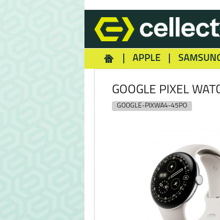
APPLE
SAMSUN
HOMEY
NOKIA
REA
GOOGLE PIXEL WAT
GOOGLE-PIXWA4-45PO