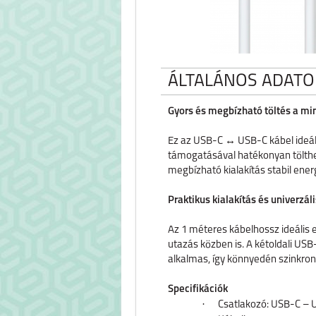
ÁLTALÁNOS ADATO
Gyors és megbízható töltés a m
Ez az USB-C ↔ USB-C kábel ideáli
támogatásával hatékonyan tölthe
megbízható kialakítás stabil energ
Praktikus kialakítás és univerzál
Az 1 méteres kábelhossz ideális 
utazás közben is. A kétoldali US
alkalmas, így könnyedén szinkroni
Specifikációk
·
Csatlakozó: USB-C –