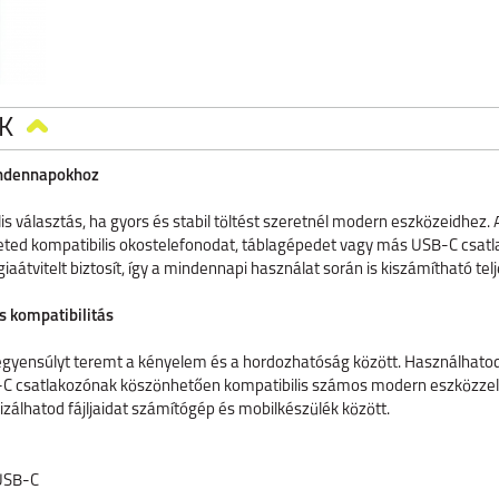
K
indennapokhoz
s választás, ha gyors és stabil töltést szeretnél modern eszközeidhez. 
ted kompatibilis okostelefonodat, táblagépedet vagy más USB-C csatl
iaátvitelt biztosít, így a mindennapi használat során is kiszámítható tel
is kompatibilitás
egyensúlyt teremt a kényelem és a hordozhatóság között. Használhatod
B-C csatlakozónak köszönhetően kompatibilis számos modern eszközzel,
zálhatod fájljaidat számítógép és mobilkészülék között.
 USB-C