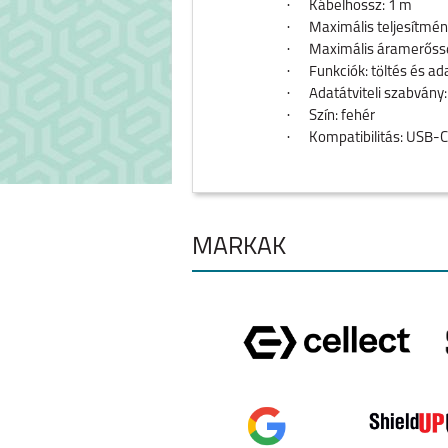
·
Kábelhossz: 1 m
·
Maximális teljesítmén
·
Maximális áramerőssé
·
Funkciók: töltés és ada
·
Adatátviteli szabvány
·
Szín: fehér
·
Kompatibilitás: USB-C
MÁRKÁK