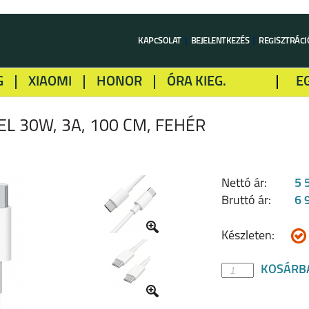
KAPCSOLAT
BEJELENTKEZÉS
REGISZTRÁCI
G
XIAOMI
HONOR
ÓRA KIEG.
E
LME
ALCATEL
GOOGLE
SONY
L 30W, 3A, 100 CM, FEHÉR
Nettó ár:
5 
Bruttó ár:
6 
Készleten:
KOSÁRB