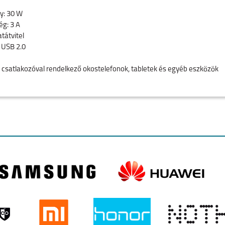
y: 30 W
g: 3 A
tátvitel
: USB 2.0
 csatlakozóval rendelkező okostelefonok, tabletek és egyéb eszközök