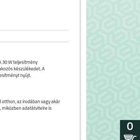
A 30 W teljesítmény
akozós készülékedet. A
jesítményt nyújt.
 otthon, az irodában vagy akár
 miközben adatátvitelre is
0