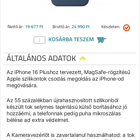
Nettó ár:
19 677 Ft
Bruttó ár:
24 990 Ft
Készleten:
KOSÁRBA TESZEM
ÁLTALÁNOS ADATOK
Az iPhone 16 Plushoz tervezett, MagSafe-rögzítésű
Apple szilikontok csodás megoldás az iPhone‑od
megóvására.
Az 55 százalékban újrahasznosított szilikonból
készült tok selymes tapintású külső borításához jó
hozzáérni, a telefonnak pedig puha mikroszálas
bélése ad extra védelmet.
A Kameravezérlőt is zavartalanul használhatod: a tok