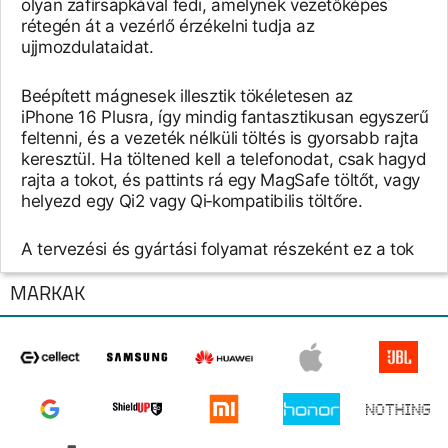
olyan zafírsapkával fedi, amelynek vezetőképes
rétegén át a vezérlő érzékelni tudja az
ujjmozdulataidat.
Beépített mágnesek illesztik tökéletesen az
iPhone 16 Plusra, így mindig fantasztikusan egyszerű
feltenni, és a vezeték nélküli töltés is gyorsabb rajta
keresztül. Ha töltened kell a telefonodat, csak hagyd
rajta a tokot, és pattints rá egy MagSafe töltőt, vagy
helyezd egy Qi2 vagy Qi‑kompatibilis töltőre.
A tervezési és gyártási folyamat részeként ez a tok
több ezer órányi tesztelésen esik át – ahogy az az
Apple saját tervezésű tokjainál megszokott. Így
MÁRKÁK
nemcsak remekül mutat, de a karcolásoktól és az
ütődésektől is megvédi az iPhone-t.