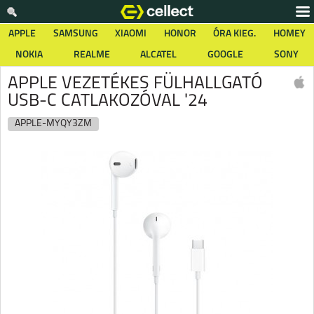
APPLE
SAMSUNG
XIAOMI
HONOR
ÓRA KIEG.
HOMEY
NOKIA
REALME
ALCATEL
GOOGLE
SONY
APPLE VEZETÉKES FÜLHALLGATÓ
USB-C CATLAKOZÓVAL '24
APPLE-MYQY3ZM