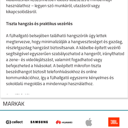
kialakításnak köszönhetően ideális választás a mindennapi
használathoz – legyen szó munkáról, utazásról vagy
kikapcsolódásról.
Tiszta hangzás és praktikus vezérlés
A fülhallgató belsejében található hangszórók úgy lettek
megtervezve, hogy minimalizálják a hangveszteséget és gazdag,
részletgazdag hangzást biztosítsanak. A kábelbe épített vezérlő
segítségével egyszerűen szabályozhatod a hangerőt, irányíthatod
a zene- és videólejátszást, valamint fogadhatod vagy
befejezheted a hívásokat. A beépített mikrofon tiszta
beszédhangot biztosít telefonhívásokhoz és online
kommunikációhoz, így a fülhallgató egyszerre kényelmes és
sokoldalú megoldás a mindennapi használathoz.
Specifikációk
·
Típus: vezetékes fülhallgató
MÁRKÁK
·
Csatlakozó: USB-C
·
Kialakítás: earbud (fülbe illeszkedő)
·
Hangzás: sztereó
·
Meghajtó: dinamikus hangszóró (1 meghajtó / oldal)