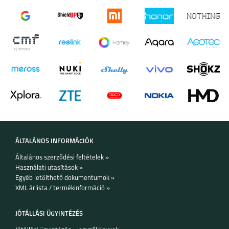
·
Frekvenciatartomány: 20 Hz – 20 000 Hz
·
Beépített mikrofon: igen
·
Kábeles vezérlő: hangerőszabályzás,
hívásfogadás/befejezés, lejátszásvezérlés
·
Kábel: fix, nem levehető
·
Szín: fehér
·
Kompatibilitás: USB-C csatlakozóval rendelkező
eszközök
ÁLTALÁNOS INFORMÁCIÓK
Általános szerződési feltételek »
Használati utasítások »
Egyéb letölthető dokumentumok »
XML árlista / termékinformáció »
JÓTÁLLÁSI ÜGYINTÉZÉS