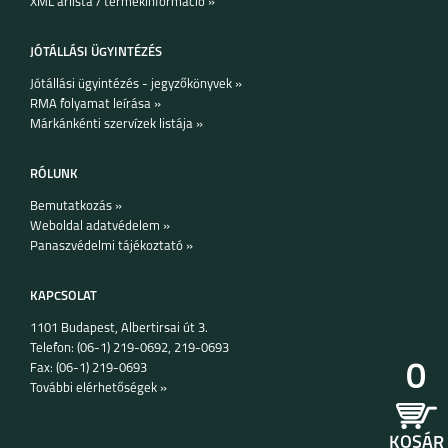
XML árlista / termékinformáció »
JÓTÁLLÁSI ÜGYINTÉZÉS
Jótállási ügyintézés - jegyzőkönyvek »
RMA folyamat leírása »
Márkánkénti szervízek listája »
IPHONE 15 PRO MAX
IPHONE 15 PLUS
IPHONE 15 PRO
RÓLUNK
Bemutatkozás »
Weboldal adatvédelem »
Panaszvédelmi tájékoztató »
KAPCSOLAT
1101 Budapest, Albertirsai út 3.
IPHONE 15
IPHONE 14 PRO MAX
IPHONE 14 PLUS
Telefon: (06-1) 219-0692, 219-0693
0
Fax: (06-1) 219-0693
További elérhetőségek »
KOSÁR