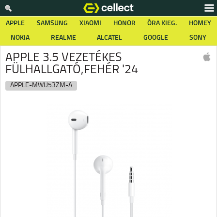
APPLE
SAMSUNG
XIAOMI
HONOR
ÓRA KIEG.
HOMEY
NOKIA
REALME
ALCATEL
GOOGLE
SONY
APPLE 3.5 VEZETÉKES
FÜLHALLGATÓ,FEHÉR '24
APPLE-MWU53ZM-A