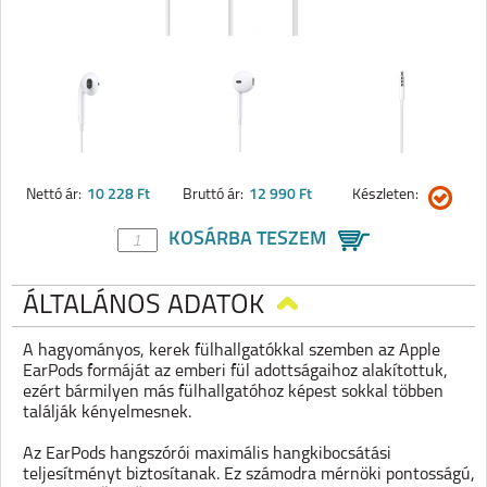
Nettó ár:
10 228 Ft
Bruttó ár:
12 990 Ft
Készleten:
KOSÁRBA TESZEM
ÁLTALÁNOS ADATOK
A hagyományos, kerek fülhallgatókkal szemben az Apple
EarPods formáját az emberi fül adottságaihoz alakítottuk,
ezért bármilyen más fülhallgatóhoz képest sokkal többen
találják kényelmesnek.
Az EarPods hangszórói maximális hangkibocsátási
teljesítményt biztosítanak. Ez számodra mérnöki pontosságú,