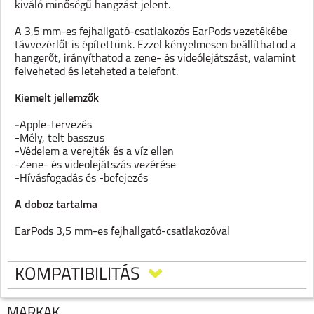
kiváló minőségű hangzást jelent.
A 3,5 mm-es fejhallgató-csatlakozós EarPods vezetékébe
távvezérlőt is építettünk. Ezzel kényelmesen beállíthatod a
hangerőt, irányíthatod a zene- és videólejátszást, valamint
felveheted és leteheted a telefont.
Kiemelt jellemzők
-
Apple-tervezés
-Mély, telt basszus
-Védelem a verejték és a víz ellen
-Zene- és videolejátszás vezérése
-Hívásfogadás és -befejezés
A doboz tartalma
EarPods 3,5 mm-es fejhallgató-csatlakozóval
Rendszer­követelmények
Kompatibilitási információ
KOMPATIBILITÁS
A távvezérlő és a mikrofon használatát az összes iPod,
MÁRKÁK
iPhone és iPad támogatja (de nem minden típusnál