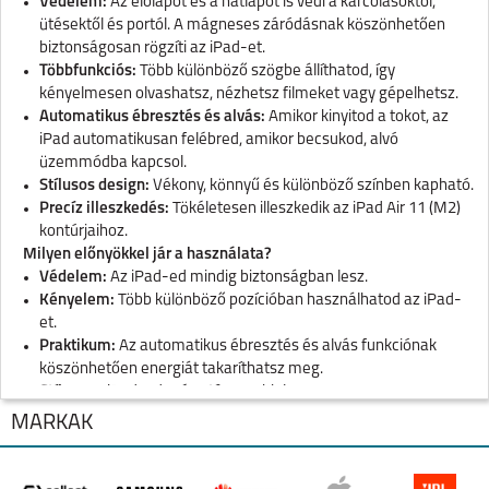
Védelem:
Az előlapot és a hátlapot is védi a karcolásoktól,
ütésektől és portól. A mágneses záródásnak köszönhetően
biztonságosan rögzíti az iPad-et.
Többfunkciós:
Több különböző szögbe állíthatod, így
kényelmesen olvashatsz, nézhetsz filmeket vagy gépelhetsz.
Automatikus ébresztés és alvás:
Amikor kinyitod a tokot, az
iPad automatikusan felébred, amikor becsukod, alvó
üzemmódba kapcsol.
Stílusos design:
Vékony, könnyű és különböző színben kapható.
Precíz illeszkedés:
Tökéletesen illeszkedik az iPad Air 11 (M2)
kontúrjaihoz.
Milyen előnyökkel jár a használata?
Védelem:
Az iPad-ed mindig biztonságban lesz.
Kényelem:
Több különböző pozícióban használhatod az iPad-
et.
Praktikum:
Az automatikus ébresztés és alvás funkciónak
köszönhetően energiát takaríthatsz meg.
Stílus:
Az iPad-ed még stílusosabb lesz.
MÁRKÁK