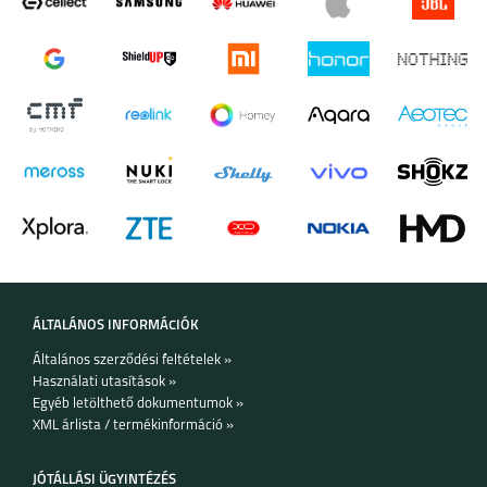
ÁLTALÁNOS INFORMÁCIÓK
Általános szerződési feltételek »
Használati utasítások »
Egyéb letölthető dokumentumok »
XML árlista / termékinformáció »
JÓTÁLLÁSI ÜGYINTÉZÉS