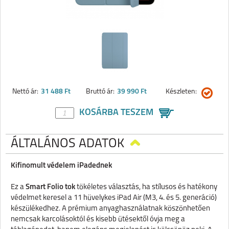
Nettó ár:
31 488 Ft
Bruttó ár:
39 990 Ft
Készleten:
KOSÁRBA TESZEM
ÁLTALÁNOS ADATOK
Kifinomult védelem iPadednek
Ez a
Smart Folio tok
tökéletes választás, ha stílusos és hatékony
védelmet keresel a 11 hüvelykes iPad Air (M3, 4. és 5. generáció)
készülékedhez. A prémium anyaghasználatnak köszönhetően
nemcsak karcolásoktól és kisebb ütésektől óvja meg a