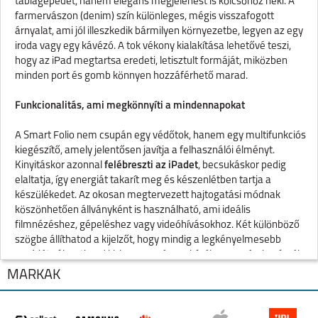
táblagépedet, hanem elegáns megjelenést is kölcsönöz neki. A
farmervászon (denim) szín különleges, mégis visszafogott
árnyalat, ami jól illeszkedik bármilyen környezetbe, legyen az egy
iroda vagy egy kávézó. A tok vékony kialakítása lehetővé teszi,
hogy az iPad megtartsa eredeti, letisztult formáját, miközben
minden port és gomb könnyen hozzáférhető marad.
Funkcionalitás, ami megkönnyíti a mindennapokat
A Smart Folio nem csupán egy védőtok, hanem egy multifunkciós
kiegészítő, amely jelentősen javítja a felhasználói élményt.
Kinyitáskor azonnal
felébreszti az iPadet
, becsukáskor pedig
elaltatja, így energiát takarít meg és készenlétben tartja a
készülékedet. Az okosan megtervezett hajtogatási módnak
köszönhetően állványként is használható, ami ideális
filmnézéshez, gépeléshez vagy videóhívásokhoz. Két különböző
szögbe állíthatod a kijelzőt, hogy mindig a legkényelmesebb
pozíciót választhasd ki, legyen szó munkáról vagy szórakozásról. A
tok mágneses rögzítése pedig biztosítja, hogy stabilan tartsa az
MÁRKÁK
iPadet.
Specifikációk