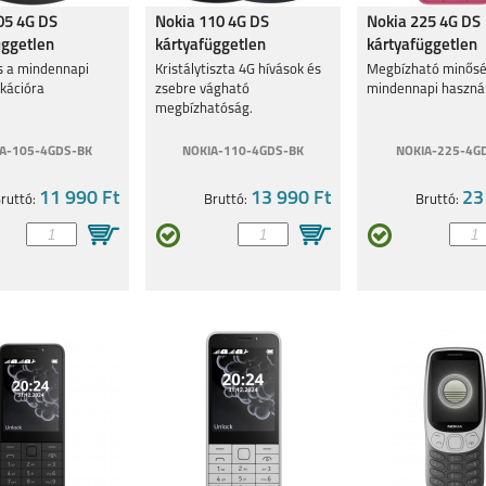
05 4G DS
Nokia 110 4G DS
Nokia 225 4G DS
üggetlen
kártyafüggetlen
kártyafüggetlen
lefon fekete
mobiltelefon kék '23
mobiltelefon pin
 a mindennapi
Kristálytiszta 4G hívások és
Megbízható minős
kációra
zsebre vágható
mindennapi haszná
megbízhatóság.
A-105-4GDS-BK
NOKIA-110-4GDS-BK
NOKIA-225-4GD
11 990 Ft
13 990 Ft
23
ruttó:
Bruttó:
Bruttó: