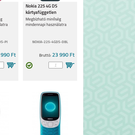
Nokia 225 4G DS
kártyafüggetlen
k
mobiltelefon sötét kék
ég
Megbízható minőség
latra
mindennapi használatra
S-PI
NOKIA-225-4GDS-DBL
 990 Ft
23 990 Ft
Bruttó: