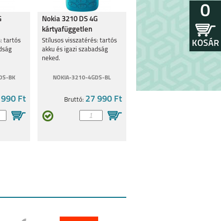
0
G
Nokia 3210 DS 4G
kártyafüggetlen
ete '24
mobiltelefon, kék '24
: tartós
Stílusos visszatérés: tartós
KOSÁR
adság
akku és igazi szabadság
neked.
DS-BK
NOKIA-3210-4GDS-BL
 990 Ft
27 990 Ft
Bruttó: