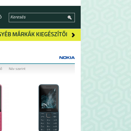
Ó
GYÉB MÁRKÁK KIEGÉSZÍTŐI
nő
Név szerint