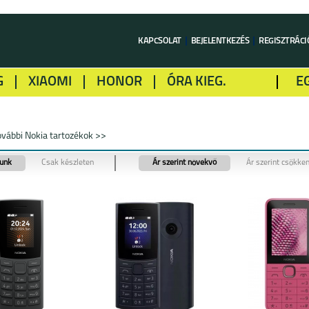
KAPCSOLAT
BEJELENTKEZÉS
REGISZTRÁCI
G
XIAOMI
HONOR
ÓRA KIEG.
E
LME
ALCATEL
GOOGLE
SONY
ovábbi Nokia tartozékok >>
tunk
Csak készleten
Ár szerint növekvő
Ár szerint csökke