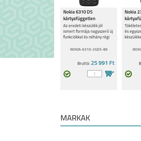
Nokia 6310 DS
Nokia 2
kártyafüggetlen
kártyaf
mobiltelefon, fekete
mobilte
Az eredeti készülék jól
Tökélete
ismert formája nagyszerű új
és egysz
funkciókkal és néhány régi
készülék
kedvenccel.
NOKIA-6310-2GDS-BK
NOKI
25 991 Ft
Bruttó:
B
MÁRKÁK