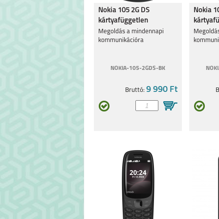
Nokia 105 2G DS
Nokia 1
kártyafüggetlen
kártyaf
mobiltelefon fekete
mobilte
Megoldás a mindennapi
Megoldás
kommunikációra
kommuni
NOKIA-105-2GDS-BK
NOKI
9 990 Ft
Bruttó:
B