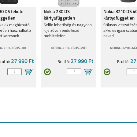
30 DS fekete
Nokia 230 DS
Nokia 3210 DS 4
üggetlen
kártyafüggetlen
kártyafüggetlen
lefon
mobiltelefon, fehér
mobiltelefon, fek
s akik megbízható
Selfie lehetőség és nagyobb
Stílusos visszatérés
erűen használható
kijelzővel rendelkező
akku és igazi szab
et keresnek
mobiltelefon
neked.
A-230-2GDS-BK
NOKIA-230-2GDS-WH
NOKIA-3210-4G
27 990 Ft
27 990 Ft
27
ruttó:
Bruttó:
Bruttó: