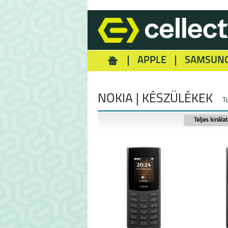
APPLE
SAMSUN
HOMEY
NOKIA
REA
NOKIA | KÉSZÜLÉKEK
T
Teljes kínála