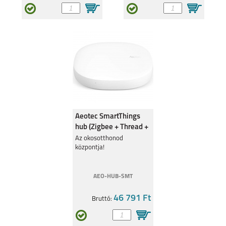
Aeotec SmartThings
hub (Zigbee + Thread +
Z-Wave), Matter
Az okosotthonod
központja!
AEO-HUB-SMT
46 791 Ft
Bruttó: