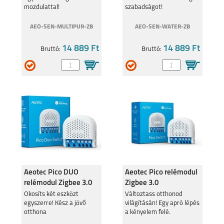
mozdulattal!
szabadságot!
AEO-SEN-MULTIPUR-ZB
AEO-SEN-WATER-ZB
14 889 Ft
14 889 Ft
Bruttó:
Bruttó:
Aeotec Pico DUO
Aeotec Pico relémodul
relémodul Zigbee 3.0
Zigbee 3.0
AEOZZGA003
AEOZZGA002
Okosíts két eszközt
Változtass otthonod
egyszerre! Kész a jövő
világításán! Egy apró lépés
otthona
a kényelem felé.