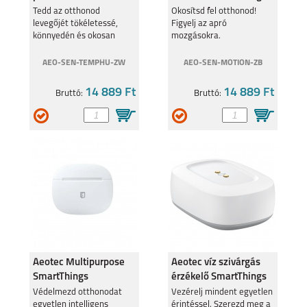
Z-Wave ZWA039
kompatibilis Zigbee 3.0
Tedd az otthonod
Okosítsd fel otthonod!
levegőjét tökéletessé,
Figyelj az apró
AEOMS
könnyedén és okosan
mozgásokra.
AEO-SEN-TEMPHU-ZW
AEO-SEN-MOTION-ZB
14 889 Ft
14 889 Ft
Bruttó:
Bruttó:
Aeotec Multipurpose
Aeotec víz szivárgás
SmartThings
érzékelő SmartThings
kompatibilis szenzor
kompatibilis Zigbee 3.
Védelmezd otthonodat
Vezérelj mindent egyetlen
egyetlen intelligens
érintéssel. Szerezd meg a
Zigbee 3.0