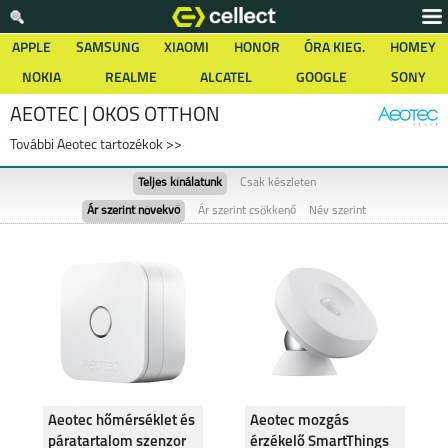
APPLE
SAMSUNG
XIAOMI
HONOR
ÓRA KIEG.
HOMEY
NOKIA
REALME
ALCATEL
GOOGLE
SONY
AEOTEC | OKOS OTTHON
További Aeotec tartozékok >>
Teljes kínálatunk
Csak készleten
Ár szerint növekvő
Ár szerint csökkenő
Név szerint
Aeotec hőmérséklet és
Aeotec mozgás
páratartalom szenzor
érzékelő SmartThings