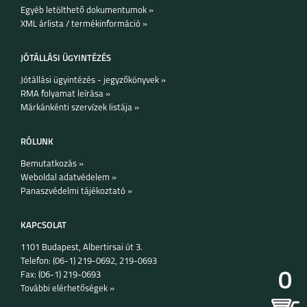
Egyéb letölthető dokumentumok »
XML árlista / termékinformáció »
JÓTÁLLÁSI ÜGYINTÉZÉS
Jótállási ügyintézés - jegyzőkönyvek »
RMA folyamat leírása »
Márkánkénti szervízek listája »
RÓLUNK
Bemutatkozás »
Weboldal adatvédelem »
Panaszvédelmi tájékoztató »
KAPCSOLAT
1101 Budapest, Albertirsai út 3.
Telefon: (06-1) 219-0692, 219-0693
0
Fax: (06-1) 219-0693
További elérhetőségek »