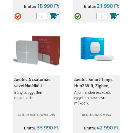
18 990 Ft
21 990 Ft
Bruttó:
Bruttó:
Aeotec 4 csatornás
Aeotec SmartThings
vezetéknélküli
Hub2 Wifi, Zigbee,
kapcsoló Z-Wave
Thread, Bt, Matter
Irányíts egyetlen
Ahol minden eszközöd
mozdulattal!
egyetlen parancsra
AEOEZW130
működik.
AEO-REMOTE-WM4-ZW
AEO-HUB2-SMTV4
33 990 Ft
42 990 Ft
Bruttó:
Bruttó: