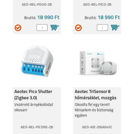
AEO-REL-PDUO-ZB
AEO-REL-PICO-ZB
18 990 Ft
18 990 Ft
Bruttó:
Bruttó:
Aeotec Pico Shutter
Aeotec TriSensor 8
(Zigbee 3.0)
hőmérséklet, mozgás
redőnyvezérlő modul
és fény érzékelő
Vezéreld árnyékolóidat
Okosíts fel egy teret!
okosan!
Kényelem és biztonság
ZWA045C
egyben
AEO-REL-PICORS-ZB
AEO-KIE-ZWA045C